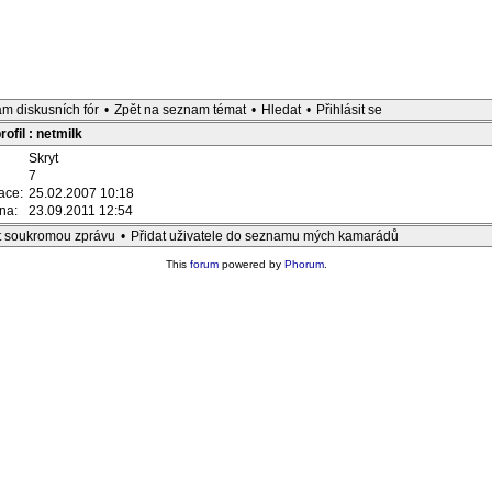
m diskusních fór
•
Zpět na seznam témat
•
Hledat
•
Přihlásit se
ofil : netmilk
Skryt
7
race:
25.02.2007 10:18
ěna:
23.09.2011 12:54
t soukromou zprávu
•
Přidat uživatele do seznamu mých kamarádů
This
forum
powered by
Phorum
.