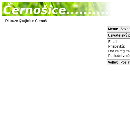
Diskuze týkající se Černošic
Menu:
Sezna
Uživatelský pr
Email:
Příspěvků:
Datum regist
Poslední zm
Volby:
Posla