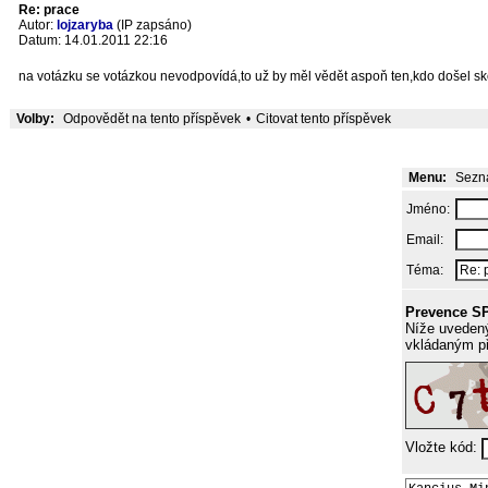
Re: prace
Autor:
lojzaryba
(IP zapsáno)
Datum: 14.01.2011 22:16
na votázku se votázkou nevodpovídá,to už by měl vědět aspoň ten,kdo došel sk
Volby:
Odpovědět na tento příspěvek
•
Citovat tento příspěvek
Menu:
Sezna
Jméno:
Email:
Téma:
Prevence S
Níže uvedený
vkládaným p
Vložte kód: