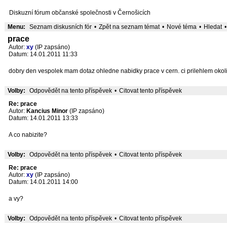
Diskuzní fórum občanské společnosti v Černošicích
Menu:
Seznam diskusních fór
•
Zpět na seznam témat
•
Nové téma
•
Hledat
•
prace
Autor:
xy
(IP zapsáno)
Datum: 14.01.2011 11:33
dobry den vespolek mam dotaz ohledne nabidky prace v cern. ci prilehlem okoli p
Volby:
Odpovědět na tento příspěvek
•
Citovat tento příspěvek
Re: prace
Autor:
Kancius Minor
(IP zapsáno)
Datum: 14.01.2011 13:33
A co nabizite?
Volby:
Odpovědět na tento příspěvek
•
Citovat tento příspěvek
Re: prace
Autor:
xy
(IP zapsáno)
Datum: 14.01.2011 14:00
a vy?
Volby:
Odpovědět na tento příspěvek
•
Citovat tento příspěvek