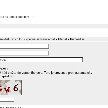
oro na konec abecedy :-)))
m diskusních fór
•
Zpět na seznam témat
•
Hledat
•
Přihlásit se
PAMU:
 kód vložte do vstupního pole. Toto je prevence proti automaticky
říspěvkům.