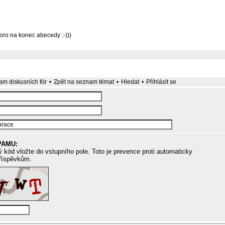
oro na konec abecedy :-)))
m diskusních fór
•
Zpět na seznam témat
•
Hledat
•
Přihlásit se
PAMU:
 kód vložte do vstupního pole. Toto je prevence proti automaticky
říspěvkům.