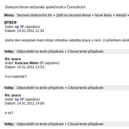
Diskuzní fórum občanské společnosti v Černošicích
Menu:
Seznam diskusních fór
•
Zpět na seznam témat
•
Nové téma
•
Hledat
•
prace
Autor:
xy
(IP zapsáno)
Datum: 14.01.2011 11:33
dobry den vespolek mam dotaz ohledne nabidky prace v cern. ci prilehlem okoli p
Volby:
Odpovědět na tento příspěvek
•
Citovat tento příspěvek
Re: prace
Autor:
Kancius Minor
(IP zapsáno)
Datum: 14.01.2011 13:33
A co nabizite?
Volby:
Odpovědět na tento příspěvek
•
Citovat tento příspěvek
Re: prace
Autor:
xy
(IP zapsáno)
Datum: 14.01.2011 14:00
a vy?
Volby:
Odpovědět na tento příspěvek
•
Citovat tento příspěvek