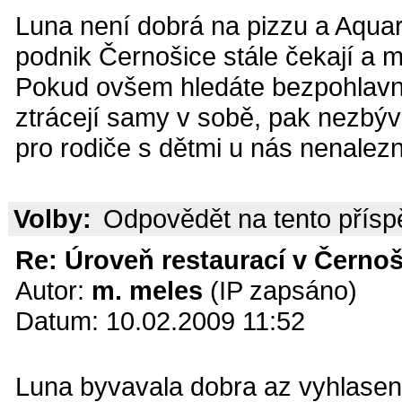
Luna není dobrá na pizzu a Aquar
podnik Černošice stále čekají a m
Pokud ovšem hledáte bezpohlavní
ztrácejí samy v sobě, pak nezbýv
pro rodiče s dětmi u nás nenalezn
Volby:
Odpovědět na tento přís
Re: Úroveň restaurací v Černoš
Autor:
m. meles
(IP zapsáno)
Datum: 10.02.2009 11:52
Luna byvavala dobra az vyhlasena