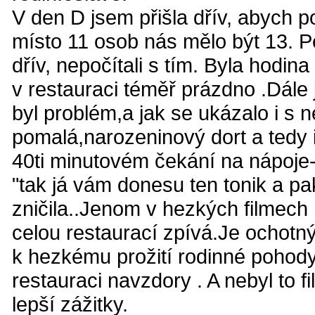
V den D jsem přišla dřív, abych po
místo 11 osob nás mělo být 13. Pe
dřív, nepočítali s tím. Byla hodin
v restauraci téměř prázdno .Dále 
byl problém,a jak se ukázalo i s
pomalá,narozeninový dort a tedy 
40ti minutovém čekání na nápoje-p
"tak já vám donesu ten tonik a pak
zničila..Jenom v hezkých filmech 
celou restaurací zpívá.Je ochotn
k hezkému prožití rodinné pohody
restauraci navzdory . A nebyl to fi
lepší zážitky.