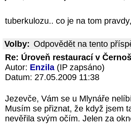
tuberkulozu.. co je na tom pravdy
Volby:
Odpovědět na tento přís
Re: Úroveň restaurací v Černoš
Autor:
Enzila
(IP zapsáno)
Datum: 27.05.2009 11:38
Jezevče, Vám se u Mlynáře nelíb
Musím se přiznat, že když jsem t
nevěřila svým očím. Jelen za okne