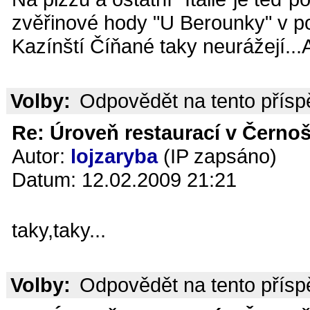
zvěřinové hody "U Berounky" v po
Kazínští Číňané taky neurážejí...
Volby:
Odpovědět na tento přís
Re: Úroveň restaurací v Černoš
Autor:
lojzaryba
(IP zapsáno)
Datum: 12.02.2009 21:21
taky,taky...
Volby:
Odpovědět na tento přís