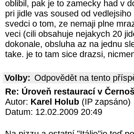
oblibil, pak je to zamecky had v d
pri jidle vas soused od vedlejsiho 
svedci o tom, ze nemaji plne mraz
veci (cili obsahuje nejakych 20 jid
dokonale, obsluha az na jednu sl
take. je to tam sice drazsi, nicme
Volby:
Odpovědět na tento přís
Re: Úroveň restaurací v Černoš
Autor:
Karel Holub
(IP zapsáno)
Datum: 12.02.2009 20:49
Na pizzu a ostatní "Itálie"je teď