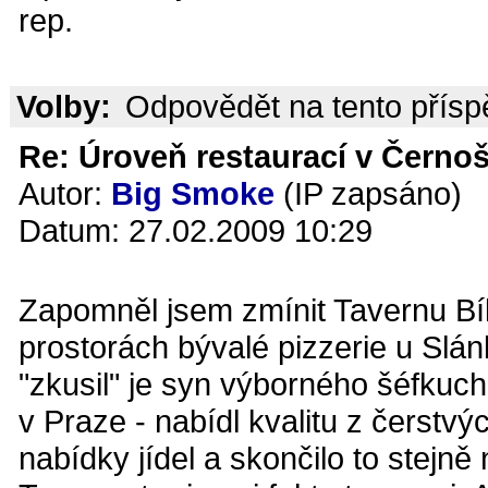
rep.
Volby:
Odpovědět na tento přís
Re: Úroveň restaurací v Černoš
Autor:
Big Smoke
(IP zapsáno)
Datum: 27.02.2009 10:29
Zapomněl jsem zmínit Tavernu Bíl
prostorách bývalé pizzerie u Slánk
"zkusil" je syn výborného šéfkuc
v Praze - nabídl kvalitu z čerstv
nabídky jídel a skončilo to stejně