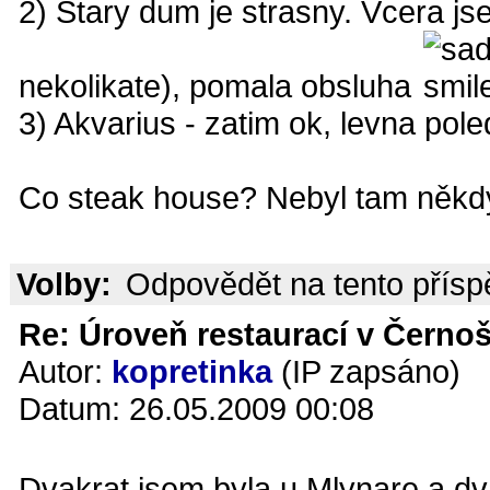
2) Stary dum je strasny. Vcera jse
nekolikate), pomala obsluha
3) Akvarius - zatim ok, levna pol
Co steak house? Nebyl tam někd
Volby:
Odpovědět na tento přís
Re: Úroveň restaurací v Černoš
Autor:
kopretinka
(IP zapsáno)
Datum: 26.05.2009 00:08
Dvakrat jsem byla u Mlynare a dv