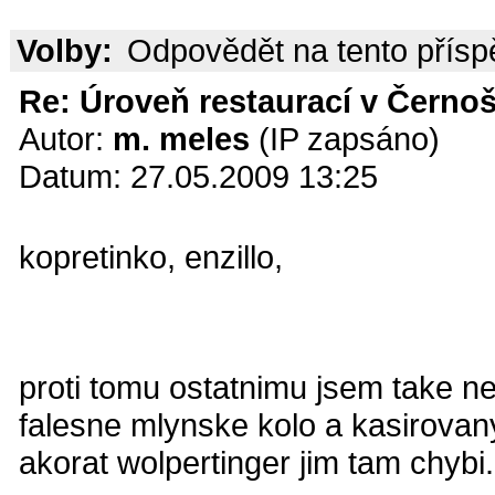
Volby:
Odpovědět na tento přís
Re: Úroveň restaurací v Černoš
Autor:
m. meles
(IP zapsáno)
Datum: 27.05.2009 13:25
kopretinko, enzillo,
proti tomu ostatnimu jsem take ne
falesne mlynske kolo a kasirovany
akorat wolpertinger jim tam chybi.