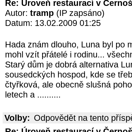
Re: Úroveň restaurací v Černoš
Autor:
tramp
(IP zapsáno)
Datum: 13.02.2009 01:25
Hada znám dlouho, Luna byl po m
mohl vzít přátelé i rodinu... všec
Starý dům je dobrá alternativa Lu
sousedckých hospod, kde se třeba
čtyřková, ale obecně slušná poh
letech a ..........
Volby:
Odpovědět na tento přís
Re: Úroveň restaurací v Černoš