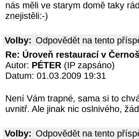
nás měli ve starym domě taky rádi
znejistěli:-)
Volby:
Odpovědět na tento přís
Re: Úroveň restaurací v Černoš
Autor:
PÉTER
(IP zapsáno)
Datum: 01.03.2009 19:31
Není Vám trapné, sama si to chvál
uvnitř. Ale jinak nic oslnivého, ž
Volby:
Odpovědět na tento přís