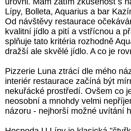
úrovni. Mám zatím zkušenost s ná
Lípy, Bolleta, Aquarius a bar Kazí
Od návštěvy restaurace očekávám
kvalitní jídlo a pití a vstřícnou 
splňuje tato kritéria rozhodně Aqu
dražší ale skvělé jídlo. A co je ro
Pizzerie Luna ztrácí dle mého názo
interiér restaurace začíná být mír
nekuřácké prostředí. Ovšem co je 
neosobní a mnohdy velmi nepříjem
názoru - nejhorší možné uvítání h
Hospoda U Lípy je klasická "čtyř