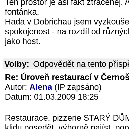
Ten prostor je asi fakt ztracenej
fontánka.
Hada v Dobrichau jsem vyzkoušel 
spokojenost - na rozdíl od různýc
jako host.
Volby:
Odpovědět na tento přís
Re: Úroveň restaurací v Černoš
Autor:
Alena
(IP zapsáno)
Datum: 01.03.2009 18:25
Restaurace, pizzerie STARÝ DŮM
klidu posedět, výborně najíst, po