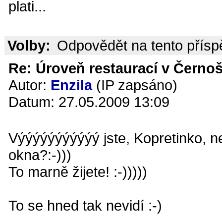
plati...
Volby:
Odpovědět na tento přís
Re: Úroveň restaurací v Černoš
Autor:
Enzila
(IP zapsáno)
Datum: 27.05.2009 13:09
Výýýýýýýýýýý jste, Kopretinko, n
okna?:-)))
To marně žijete! :-)))))
To se hned tak nevidí :-)