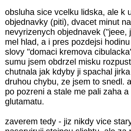
obsluha sice vcelku lidska, ale k 
objednavky (piti), dvacet minut na
nevyrizenych objednavek ("jeee,
mel hlad, a i pres pozdejsi hodinu
slovy "domaci kremova cibulacka"
sumu jsem obdrzel misku rozpuste
chutnala jak kdyby ji spachal jir
druhou chybu, ze jsem to snedl. 
po pozreni a stale me pali zaha a
glutamatu.
zaverem tedy - jiz nikdy vice star