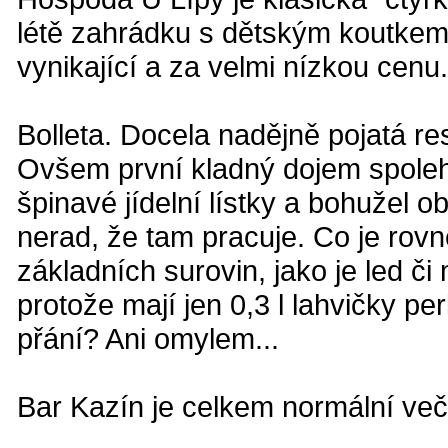
létě zahrádku s dětským koutkem.
vynikající a za velmi nízkou cenu
Bolleta. Docela nadějně pojatá r
Ovšem první kladný dojem spolehli
špinavé jídelní lístky a bohužel 
nerad, že tam pracuje. Co je rov
základních surovin, jako je led či
protože mají jen 0,3 l lahvičky per
přání? Ani omylem...
Bar Kazín je celkem normální več