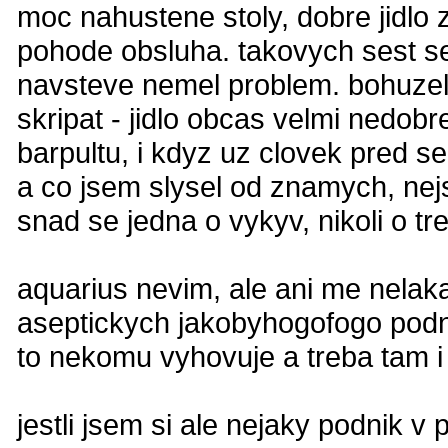
moc nahustene stoly, dobre jidlo
pohode obsluha. takovych sest se
navsteve nemel problem. bohuzel l
skripat - jidlo obcas velmi nedobr
barpultu, i kdyz uz clovek pred s
a co jsem slysel od znamych, nej
snad se jedna o vykyv, nikoli o tr
aquarius nevim, ale ani me nelak
aseptickych jakobyhogofogo podni
to nekomu vyhovuje a treba tam i 
jestli jsem si ale nejaky podnik v