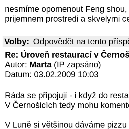
nesmíme opomenout Feng shou, ba
prijemnem prostredi a skvelymi c
Volby:
Odpovědět na tento přís
Re: Úroveň restaurací v Černoš
Autor:
Marta
(IP zapsáno)
Datum: 03.02.2009 10:03
Ráda se připojují - i když do rest
V Černošicích tedy mohu komento
V Luně si většinou dáváme pizzu 