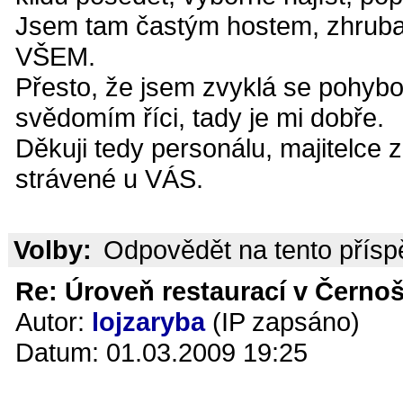
Jsem tam častým hostem, zhruba t
VŠEM.
Přesto, že jsem zvyklá se pohyb
svědomím říci, tady je mi dobře.
Děkuji tedy personálu, majitelce 
strávené u VÁS.
Volby:
Odpovědět na tento přís
Re: Úroveň restaurací v Černoš
Autor:
lojzaryba
(IP zapsáno)
Datum: 01.03.2009 19:25