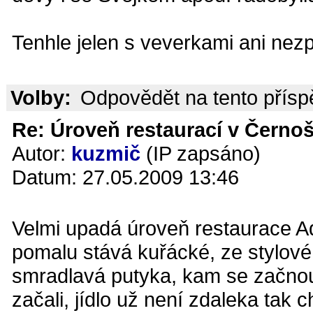
Tenhle jelen s veverkami ani nezpí
Volby:
Odpovědět na tento přís
Re: Úroveň restaurací v Černoš
Autor:
kuzmič
(IP zapsáno)
Datum: 27.05.2009 13:46
Velmi upadá úroveň restaurace Aq
pomalu stává kuřácké, ze stylov
smradlavá putyka, kam se začnou 
začali, jídlo už není zdaleka tak 