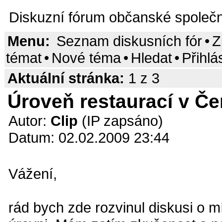
Diskuzní fórum občanské společn
Menu:
Seznam diskusních fór
•
Z
témat
•
Nové téma
•
Hledat
•
Přihlá
Aktuální stránka:
1 z 3
Úroveň restaurací v Če
Autor:
Clip
(IP zapsáno)
Datum: 02.02.2009 23:44
Vážení,
rád bych zde rozvinul diskusi o m