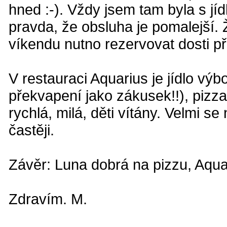
hned :-). Vždy jsem tam byla s jí
pravda, že obsluha je pomalejší.
víkendu nutno rezervovat dosti 
V restauraci Aquarius je jídlo vý
překvapení jako zákusek!!), pizza
rychlá, milá, děti vítány. Velmi s
častěji.
Závěr: Luna dobrá na pizzu, Aquar
Zdravím. M.