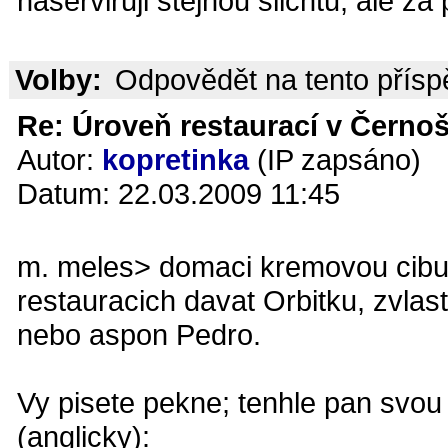
naserviruji stejnou slichtu, ale za 
Volby:
Odpovědět na tento přís
Re: Úroveň restaurací v Černoš
Autor:
kopretinka
(IP zapsáno)
Datum: 22.03.2009 11:45
m. meles> domaci kremovou cibu
restauracich davat Orbitku, zvla
nebo aspon Pedro.
Vy pisete pekne; tenhle pan svo
(anglicky):