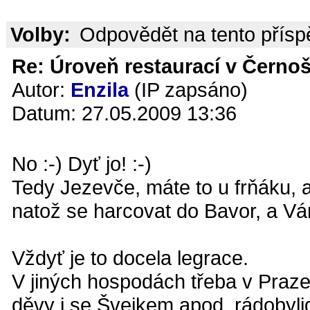
Volby:
Odpovědět na tento přís
Re: Úroveň restaurací v Černoš
Autor:
Enzila
(IP zapsáno)
Datum: 27.05.2009 13:36
No :-) Dyť jo! :-)
Tedy Jezevče, máte to u frňáku, 
natož se harcovat do Bavor, a Vám
Vždyť je to docela legrace.
V jiných hospodách třeba v Praze
děvy i se Švejkem apod. rádobyli