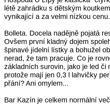
létě zahrádku s dětským koutkem.
vynikající a za velmi nízkou cenu
Bolleta. Docela nadějně pojatá r
Ovšem první kladný dojem spolehli
špinavé jídelní lístky a bohužel 
nerad, že tam pracuje. Co je rov
základních surovin, jako je led či
protože mají jen 0,3 l lahvičky per
přání? Ani omylem...
Bar Kazín je celkem normální več