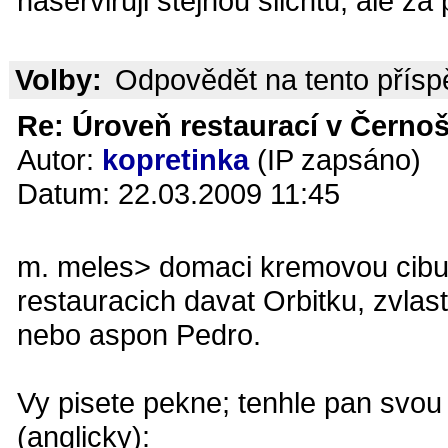
naserviruji stejnou slichtu, ale za 
Volby:
Odpovědět na tento přís
Re: Úroveň restaurací v Černoš
Autor:
kopretinka
(IP zapsáno)
Datum: 22.03.2009 11:45
m. meles> domaci kremovou cibu
restauracich davat Orbitku, zvla
nebo aspon Pedro.
Vy pisete pekne; tenhle pan svo
(anglicky):