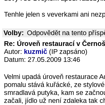
Tenhle jelen s veverkami ani nezpí
Volby:
Odpovědět na tento přís
Re: Úroveň restaurací v Černoš
Autor:
kuzmič
(IP zapsáno)
Datum: 27.05.2009 13:46
Velmi upadá úroveň restaurace Aq
pomalu stává kuřácké, ze stylov
smradlavá putyka, kam se začnou 
začali, jídlo už není zdaleka tak 