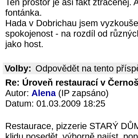
Ten prostor je asi fakt ztracenej
fontánka.
Hada v Dobrichau jsem vyzkoušel 
spokojenost - na rozdíl od různýc
jako host.
Volby:
Odpovědět na tento přís
Re: Úroveň restaurací v Černoš
Autor:
Alena
(IP zapsáno)
Datum: 01.03.2009 18:25
Restaurace, pizzerie STARÝ DŮM
klidu posedět, výborně najíst, po