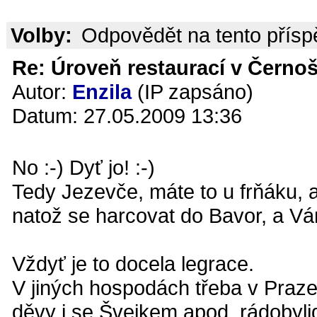
Volby:
Odpovědět na tento přís
Re: Úroveň restaurací v Černoš
Autor:
Enzila
(IP zapsáno)
Datum: 27.05.2009 13:36
No :-) Dyť jo! :-)
Tedy Jezevče, máte to u frňáku, 
natož se harcovat do Bavor, a Vám
Vždyť je to docela legrace.
V jiných hospodách třeba v Praze
děvy i se Švejkem apod. rádobyli