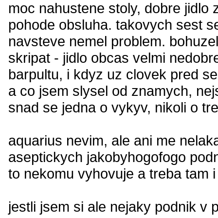
moc nahustene stoly, dobre jidlo
pohode obsluha. takovych sest se
navsteve nemel problem. bohuzel l
skripat - jidlo obcas velmi nedobr
barpultu, i kdyz uz clovek pred s
a co jsem slysel od znamych, nej
snad se jedna o vykyv, nikoli o tr
aquarius nevim, ale ani me nelak
aseptickych jakobyhogofogo podni
to nekomu vyhovuje a treba tam i 
jestli jsem si ale nejaky podnik v