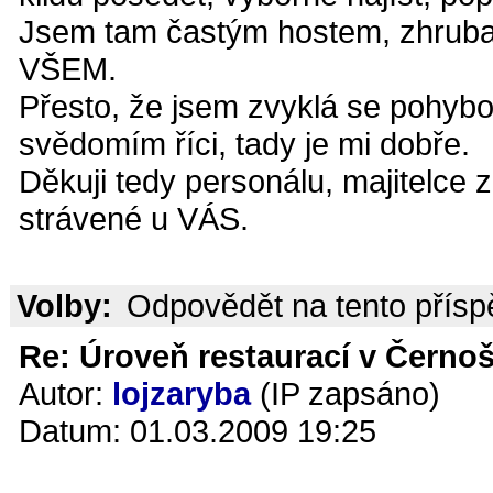
Jsem tam častým hostem, zhruba t
VŠEM.
Přesto, že jsem zvyklá se pohyb
svědomím říci, tady je mi dobře.
Děkuji tedy personálu, majitelce 
strávené u VÁS.
Volby:
Odpovědět na tento přís
Re: Úroveň restaurací v Černoš
Autor:
lojzaryba
(IP zapsáno)
Datum: 01.03.2009 19:25