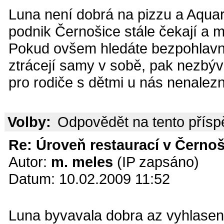
Luna není dobrá na pizzu a Aquar
podnik Černošice stále čekají a m
Pokud ovšem hledáte bezpohlavní
ztrácejí samy v sobě, pak nezbýv
pro rodiče s dětmi u nás nenalezn
Volby:
Odpovědět na tento přís
Re: Úroveň restaurací v Černoš
Autor:
m. meles
(IP zapsáno)
Datum: 10.02.2009 11:52
Luna byvavala dobra az vyhlasena