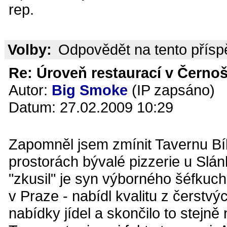
rep.
Volby:
Odpovědět na tento přís
Re: Úroveň restaurací v Černoš
Autor:
Big Smoke
(IP zapsáno)
Datum: 27.02.2009 10:29
Zapomněl jsem zmínit Tavernu Bíl
prostorách bývalé pizzerie u Slánk
"zkusil" je syn výborného šéfkuc
v Praze - nabídl kvalitu z čerstv
nabídky jídel a skončilo to stejně