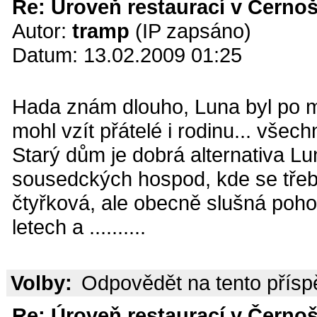
Re: Úroveň restaurací v Černoš
Autor:
tramp
(IP zapsáno)
Datum: 13.02.2009 01:25
Hada znám dlouho, Luna byl po m
mohl vzít přátelé i rodinu... všec
Starý dům je dobrá alternativa Lu
sousedckých hospod, kde se třeba
čtyřková, ale obecně slušná poh
letech a ..........
Volby:
Odpovědět na tento přís
Re: Úroveň restaurací v Černoš