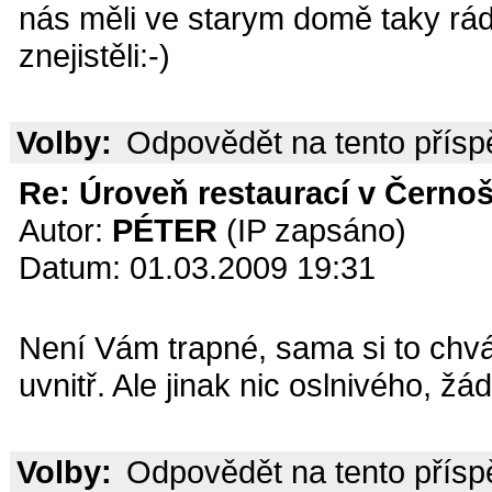
nás měli ve starym domě taky rádi
znejistěli:-)
Volby:
Odpovědět na tento přís
Re: Úroveň restaurací v Černoš
Autor:
PÉTER
(IP zapsáno)
Datum: 01.03.2009 19:31
Není Vám trapné, sama si to chvál
uvnitř. Ale jinak nic oslnivého, ž
Volby:
Odpovědět na tento přís