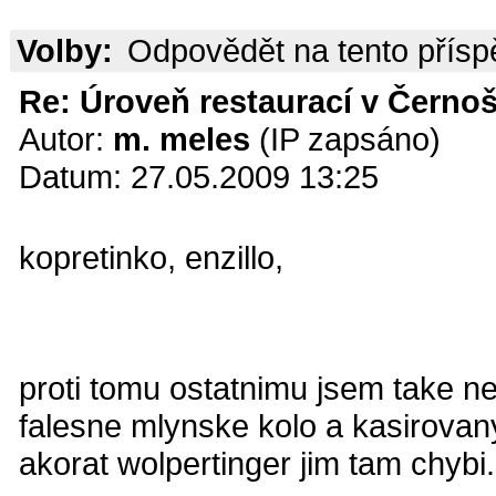
Volby:
Odpovědět na tento přís
Re: Úroveň restaurací v Černoš
Autor:
m. meles
(IP zapsáno)
Datum: 27.05.2009 13:25
kopretinko, enzillo,
proti tomu ostatnimu jsem take ne
falesne mlynske kolo a kasirovany
akorat wolpertinger jim tam chybi.