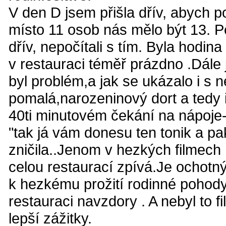
V den D jsem přišla dřív, abych po
místo 11 osob nás mělo být 13. Pe
dřív, nepočítali s tím. Byla hodin
v restauraci téměř prázdno .Dále 
byl problém,a jak se ukázalo i s
pomalá,narozeninový dort a tedy 
40ti minutovém čekání na nápoje-p
"tak já vám donesu ten tonik a pak
zničila..Jenom v hezkých filmech 
celou restaurací zpívá.Je ochotn
k hezkému prožití rodinné pohody
restauraci navzdory . A nebyl to fi
lepší zážitky.