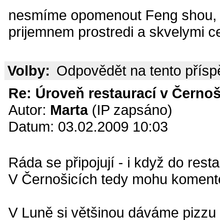
nesmíme opomenout Feng shou, ba
prijemnem prostredi a skvelymi c
Volby:
Odpovědět na tento přís
Re: Úroveň restaurací v Černoš
Autor:
Marta
(IP zapsáno)
Datum: 03.02.2009 10:03
Ráda se připojují - i když do rest
V Černošicích tedy mohu komento
V Luně si většinou dáváme pizzu 