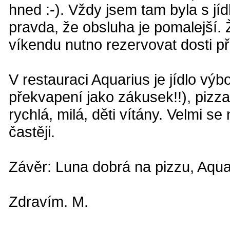
hned :-). Vždy jsem tam byla s jí
pravda, že obsluha je pomalejší.
víkendu nutno rezervovat dosti 
V restauraci Aquarius je jídlo vý
překvapení jako zákusek!!), pizza
rychlá, milá, děti vítány. Velmi s
častěji.
Závěr: Luna dobrá na pizzu, Aquar
Zdravím. M.