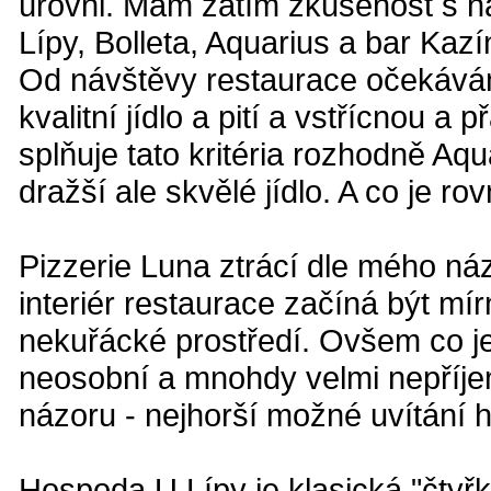
úrovni. Mám zatím zkušenost s ná
Lípy, Bolleta, Aquarius a bar Kazí
Od návštěvy restaurace očekávám
kvalitní jídlo a pití a vstřícnou 
splňuje tato kritéria rozhodně Aqu
dražší ale skvělé jídlo. A co je ro
Pizzerie Luna ztrácí dle mého názo
interiér restaurace začíná být mír
nekuřácké prostředí. Ovšem co je 
neosobní a mnohdy velmi nepříjem
názoru - nejhorší možné uvítání h
Hospoda U Lípy je klasická "čtyř