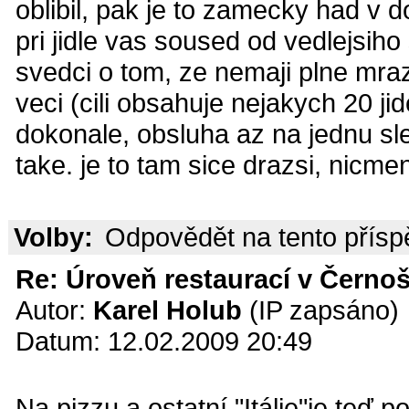
oblibil, pak je to zamecky had v d
pri jidle vas soused od vedlejsiho 
svedci o tom, ze nemaji plne mraz
veci (cili obsahuje nejakych 20 jid
dokonale, obsluha az na jednu sl
take. je to tam sice drazsi, nicme
Volby:
Odpovědět na tento přís
Re: Úroveň restaurací v Černoš
Autor:
Karel Holub
(IP zapsáno)
Datum: 12.02.2009 20:49
Na pizzu a ostatní "Itálie"je teď