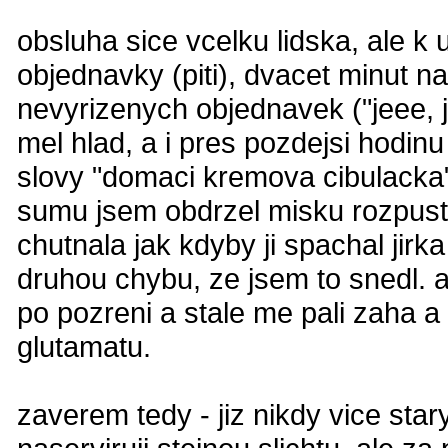
obsluha sice vcelku lidska, ale k 
objednavky (piti), dvacet minut na
nevyrizenych objednavek ("jeee,
mel hlad, a i pres pozdejsi hodinu
slovy "domaci kremova cibulacka"
sumu jsem obdrzel misku rozpuste
chutnala jak kdyby ji spachal jir
druhou chybu, ze jsem to snedl. 
po pozreni a stale me pali zaha a
glutamatu.
zaverem tedy - jiz nikdy vice star