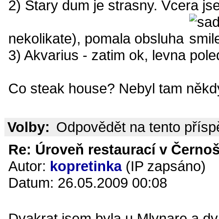
2) Stary dum je strasny. Vcera jse
nekolikate), pomala obsluha
3) Akvarius - zatim ok, levna pol
Co steak house? Nebyl tam někd
Volby:
Odpovědět na tento přís
Re: Úroveň restaurací v Černoš
Autor:
kopretinka
(IP zapsáno)
Datum: 26.05.2009 00:08
Dvakrat jsem byla u Mlynare a dv