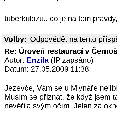
tuberkulozu.. co je na tom pravdy
Volby:
Odpovědět na tento přís
Re: Úroveň restaurací v Černoš
Autor:
Enzila
(IP zapsáno)
Datum: 27.05.2009 11:38
Jezevče, Vám se u Mlynáře nelíb
Musím se přiznat, že když jsem t
nevěřila svým očím. Jelen za okne