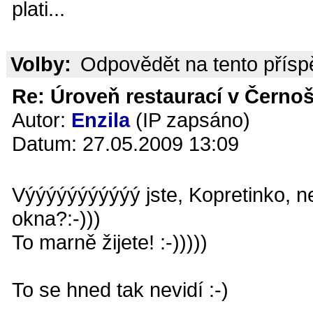
plati...
Volby:
Odpovědět na tento přís
Re: Úroveň restaurací v Černoš
Autor:
Enzila
(IP zapsáno)
Datum: 27.05.2009 13:09
Výýýýýýýýýýý jste, Kopretinko, n
okna?:-)))
To marně žijete! :-)))))
To se hned tak nevidí :-)