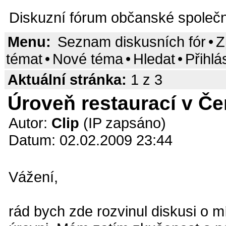
Diskuzní fórum občanské společn
Menu:
Seznam diskusních fór
•
Z
témat
•
Nové téma
•
Hledat
•
Přihlá
Aktuální stránka:
1 z 3
Úroveň restaurací v Če
Autor:
Clip
(IP zapsáno)
Datum: 02.02.2009 23:44
Vážení,
rád bych zde rozvinul diskusi o m