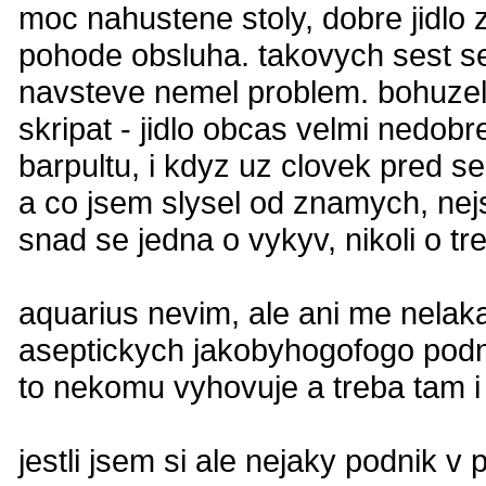
moc nahustene stoly, dobre jidlo
pohode obsluha. takovych sest se
navsteve nemel problem. bohuzel l
skripat - jidlo obcas velmi nedobr
barpultu, i kdyz uz clovek pred s
a co jsem slysel od znamych, nej
snad se jedna o vykyv, nikoli o tr
aquarius nevim, ale ani me nelak
aseptickych jakobyhogofogo podni
to nekomu vyhovuje a treba tam i 
jestli jsem si ale nejaky podnik v