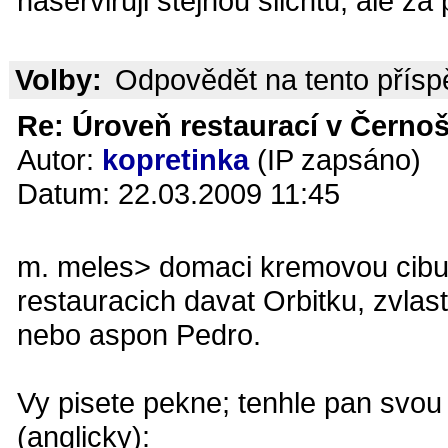
naserviruji stejnou slichtu, ale za 
Volby:
Odpovědět na tento přís
Re: Úroveň restaurací v Černoš
Autor:
kopretinka
(IP zapsáno)
Datum: 22.03.2009 11:45
m. meles> domaci kremovou cibu
restauracich davat Orbitku, zvla
nebo aspon Pedro.
Vy pisete pekne; tenhle pan svo
(anglicky):