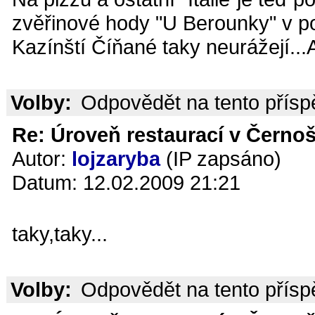
zvěřinové hody "U Berounky" v po
Kazínští Číňané taky neurážejí...
Volby:
Odpovědět na tento přís
Re: Úroveň restaurací v Černoš
Autor:
lojzaryba
(IP zapsáno)
Datum: 12.02.2009 21:21
taky,taky...
Volby:
Odpovědět na tento přís