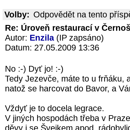
Volby:
Odpovědět na tento přís
Re: Úroveň restaurací v Černoš
Autor:
Enzila
(IP zapsáno)
Datum: 27.05.2009 13:36
No :-) Dyť jo! :-)
Tedy Jezevče, máte to u frňáku, 
natož se harcovat do Bavor, a Vám
Vždyť je to docela legrace.
V jiných hospodách třeba v Praze
děvy i se Švejkem apod. rádobyli