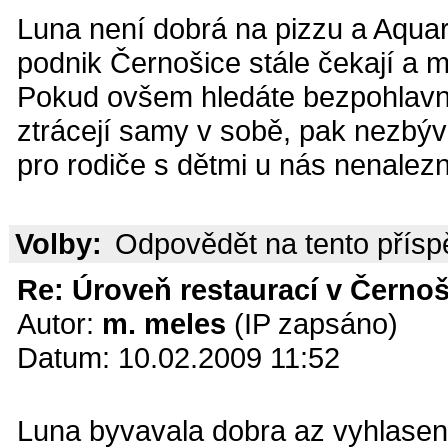
Luna není dobrá na pizzu a Aquar
podnik Černošice stále čekají a m
Pokud ovšem hledáte bezpohlavní
ztrácejí samy v sobě, pak nezbýv
pro rodiče s dětmi u nás nenalezn
Volby:
Odpovědět na tento přís
Re: Úroveň restaurací v Černoš
Autor:
m. meles
(IP zapsáno)
Datum: 10.02.2009 11:52
Luna byvavala dobra az vyhlasena