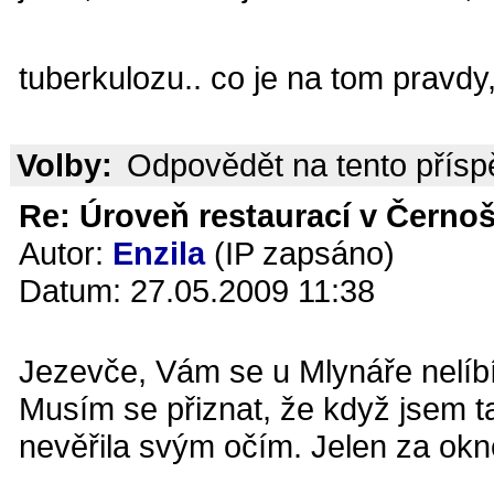
tuberkulozu.. co je na tom pravdy
Volby:
Odpovědět na tento přís
Re: Úroveň restaurací v Černoš
Autor:
Enzila
(IP zapsáno)
Datum: 27.05.2009 11:38
Jezevče, Vám se u Mlynáře nelíb
Musím se přiznat, že když jsem t
nevěřila svým očím. Jelen za okne