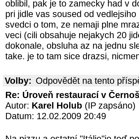
oblibil, pak je to zamecky had v d
pri jidle vas soused od vedlejsiho 
svedci o tom, ze nemaji plne mraz
veci (cili obsahuje nejakych 20 jid
dokonale, obsluha az na jednu sl
take. je to tam sice drazsi, nicme
Volby:
Odpovědět na tento přís
Re: Úroveň restaurací v Černoš
Autor:
Karel Holub
(IP zapsáno)
Datum: 12.02.2009 20:49
Na pizzu a ostatní "Itálie"je teď