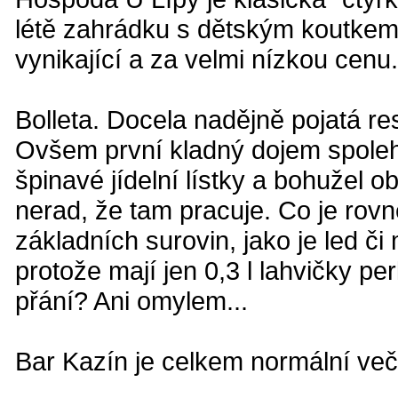
létě zahrádku s dětským koutkem.
vynikající a za velmi nízkou cenu
Bolleta. Docela nadějně pojatá r
Ovšem první kladný dojem spolehli
špinavé jídelní lístky a bohužel 
nerad, že tam pracuje. Co je rov
základních surovin, jako je led či
protože mají jen 0,3 l lahvičky per
přání? Ani omylem...
Bar Kazín je celkem normální več