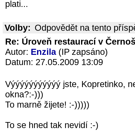
plati...
Volby:
Odpovědět na tento přís
Re: Úroveň restaurací v Černoš
Autor:
Enzila
(IP zapsáno)
Datum: 27.05.2009 13:09
Výýýýýýýýýýý jste, Kopretinko, n
okna?:-)))
To marně žijete! :-)))))
To se hned tak nevidí :-)