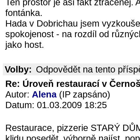
Ten prostor je asi fakt ztracenej
fontánka.
Hada v Dobrichau jsem vyzkoušel 
spokojenost - na rozdíl od různýc
jako host.
Volby:
Odpovědět na tento přís
Re: Úroveň restaurací v Černoš
Autor:
Alena
(IP zapsáno)
Datum: 01.03.2009 18:25
Restaurace, pizzerie STARÝ DŮM
klidu posedět, výborně najíst, po