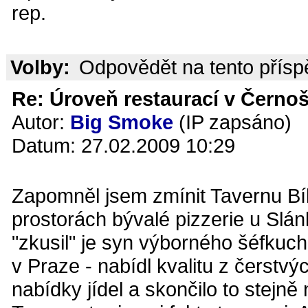
rep.
Volby:
Odpovědět na tento přís
Re: Úroveň restaurací v Černoš
Autor:
Big Smoke
(IP zapsáno)
Datum: 27.02.2009 10:29
Zapomněl jsem zmínit Tavernu Bíl
prostorách bývalé pizzerie u Slánk
"zkusil" je syn výborného šéfkuc
v Praze - nabídl kvalitu z čerstv
nabídky jídel a skončilo to stejně