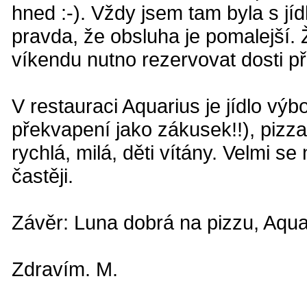
hned :-). Vždy jsem tam byla s jí
pravda, že obsluha je pomalejší.
víkendu nutno rezervovat dosti 
V restauraci Aquarius je jídlo vý
překvapení jako zákusek!!), pizza
rychlá, milá, děti vítány. Velmi s
častěji.
Závěr: Luna dobrá na pizzu, Aquar
Zdravím. M.