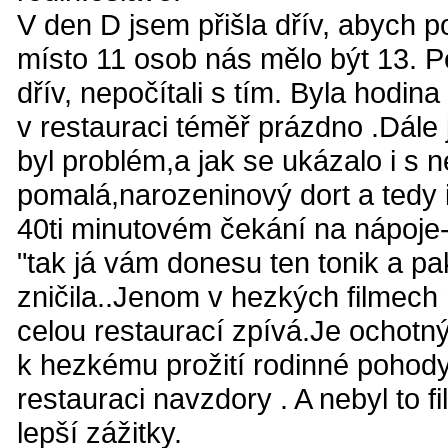
V den D jsem přišla dřív, abych po
místo 11 osob nás mělo být 13. Pe
dřív, nepočítali s tím. Byla hodin
v restauraci téměř prázdno .Dále 
byl problém,a jak se ukázalo i s
pomalá,narozeninový dort a tedy 
40ti minutovém čekání na nápoje-p
"tak já vám donesu ten tonik a pak
zničila..Jenom v hezkých filmech 
celou restaurací zpívá.Je ochotn
k hezkému prožití rodinné pohody
restauraci navzdory . A nebyl to fi
lepší zážitky.