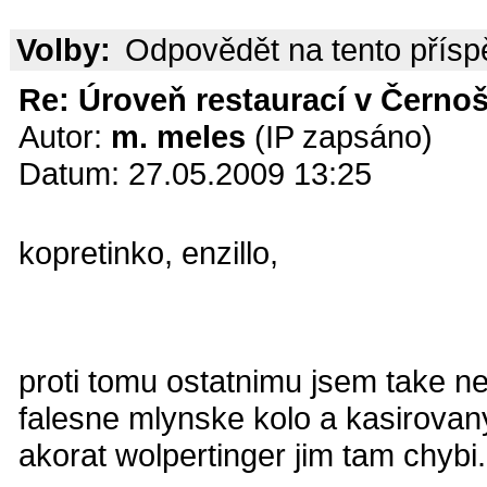
Volby:
Odpovědět na tento přís
Re: Úroveň restaurací v Černoš
Autor:
m. meles
(IP zapsáno)
Datum: 27.05.2009 13:25
kopretinko, enzillo,
proti tomu ostatnimu jsem take ne
falesne mlynske kolo a kasirovany
akorat wolpertinger jim tam chybi.