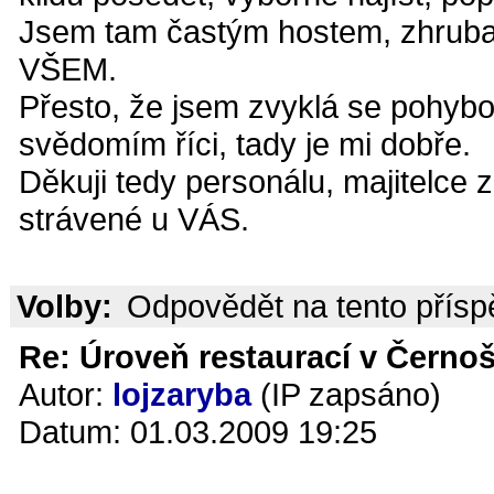
Jsem tam častým hostem, zhruba t
VŠEM.
Přesto, že jsem zvyklá se pohyb
svědomím říci, tady je mi dobře.
Děkuji tedy personálu, majitelce 
strávené u VÁS.
Volby:
Odpovědět na tento přís
Re: Úroveň restaurací v Černoš
Autor:
lojzaryba
(IP zapsáno)
Datum: 01.03.2009 19:25