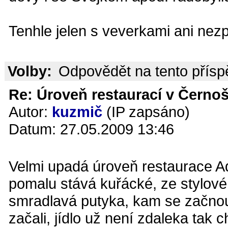
Tenhle jelen s veverkami ani nezpí
Volby:
Odpovědět na tento přís
Re: Úroveň restaurací v Černoš
Autor:
kuzmič
(IP zapsáno)
Datum: 27.05.2009 13:46
Velmi upadá úroveň restaurace Aq
pomalu stává kuřácké, ze stylov
smradlavá putyka, kam se začnou 
začali, jídlo už není zdaleka tak 