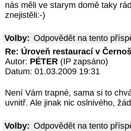
nás měli ve starym domě taky rádi
znejistěli:-)
Volby:
Odpovědět na tento přís
Re: Úroveň restaurací v Černoš
Autor:
PÉTER
(IP zapsáno)
Datum: 01.03.2009 19:31
Není Vám trapné, sama si to chvál
uvnitř. Ale jinak nic oslnivého, ž
Volby:
Odpovědět na tento přís