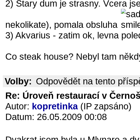
2) Stary dum je strasny. Vcera jse
nekolikate), pomala obsluha
3) Akvarius - zatim ok, levna pol
Co steak house? Nebyl tam někd
Volby:
Odpovědět na tento přís
Re: Úroveň restaurací v Černoš
Autor:
kopretinka
(IP zapsáno)
Datum: 26.05.2009 00:08
Dvakrat jsem byla u Mlynare a dv