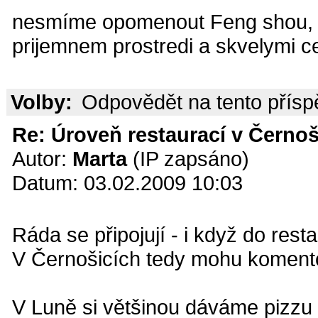
nesmíme opomenout Feng shou, ba
prijemnem prostredi a skvelymi c
Volby:
Odpovědět na tento přís
Re: Úroveň restaurací v Černoš
Autor:
Marta
(IP zapsáno)
Datum: 03.02.2009 10:03
Ráda se připojují - i když do rest
V Černošicích tedy mohu komento
V Luně si většinou dáváme pizzu 