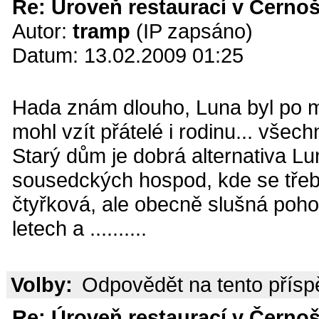
Re: Úroveň restaurací v Černoš
Autor:
tramp
(IP zapsáno)
Datum: 13.02.2009 01:25
Hada znám dlouho, Luna byl po m
mohl vzít přátelé i rodinu... všec
Starý dům je dobrá alternativa Lu
sousedckých hospod, kde se třeba
čtyřková, ale obecně slušná poh
letech a ..........
Volby:
Odpovědět na tento přís
Re: Úroveň restaurací v Černoš