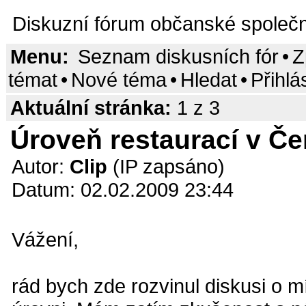
Diskuzní fórum občanské společn
Menu:
Seznam diskusních fór
•
Z
témat
•
Nové téma
•
Hledat
•
Přihlá
Aktuální stránka:
1 z 3
Úroveň restaurací v Če
Autor:
Clip
(IP zapsáno)
Datum: 02.02.2009 23:44
Vážení,
rád bych zde rozvinul diskusi o m