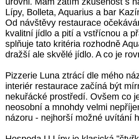
úrovni. Mám zatím zkušenost s ná
Lípy, Bolleta, Aquarius a bar Kazí
Od návštěvy restaurace očekávám
kvalitní jídlo a pití a vstřícnou 
splňuje tato kritéria rozhodně Aqu
dražší ale skvělé jídlo. A co je ro
Pizzerie Luna ztrácí dle mého názo
interiér restaurace začíná být mír
nekuřácké prostředí. Ovšem co je 
neosobní a mnohdy velmi nepříjem
názoru - nejhorší možné uvítání h
Hospoda U Lípy je klasická "čtyř