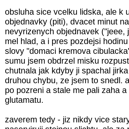
obsluha sice vcelku lidska, ale k 
objednavky (piti), dvacet minut na
nevyrizenych objednavek ("jeee,
mel hlad, a i pres pozdejsi hodinu
slovy "domaci kremova cibulacka"
sumu jsem obdrzel misku rozpuste
chutnala jak kdyby ji spachal jir
druhou chybu, ze jsem to snedl. 
po pozreni a stale me pali zaha a
glutamatu.
zaverem tedy - jiz nikdy vice star