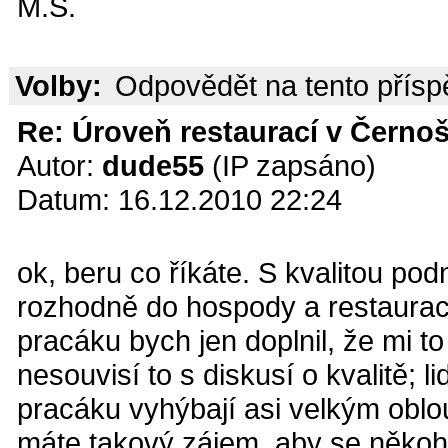
M.S.
Volby:
Odpovědět na tento přís
Re: Úroveň restaurací v Černoš
Autor:
dude55
(IP zapsáno)
Datum: 16.12.2010 22:24
ok, beru co říkáte. S kvalitou po
rozhodně do hospody a restaura
pracáku bych jen doplnil, že mi t
nesouvisí to s diskusí o kvalitě; l
pracáku vyhýbají asi velkým obl
máte takový zájem, aby se někoho