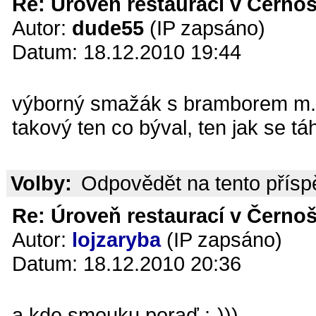
Re: Úroveň restaurací v Černoš
Autor:
dude55
(IP zapsáno)
Datum: 18.12.2010 19:44
výborný smažák s bramborem m.m
takový ten co býval, ten jak se tá
Volby:
Odpovědět na tento přís
Re: Úroveň restaurací v Černoš
Autor:
lojzaryba
(IP zapsáno)
Datum: 18.12.2010 20:36
a kde smouku,poraď :-)))