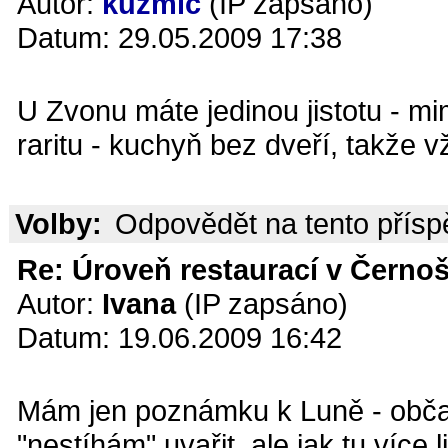
Autor:
kuzmič
(IP zapsáno)
Datum: 29.05.2009 17:38
U Zvonu máte jedinou jistotu - m
raritu - kuchyň bez dveří, takže 
Volby:
Odpovědět na tento přís
Re: Úroveň restaurací v Černoš
Autor:
Ivana
(IP zapsáno)
Datum: 19.06.2009 16:42
Mám jen poznámku k Luně - občas
"nestíhám" uvařit, ale jak tu víc