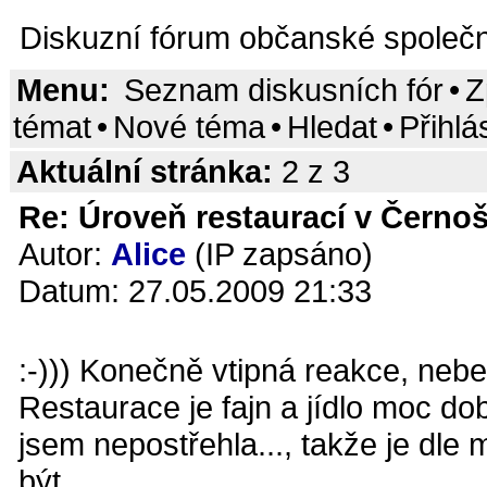
Diskuzní fórum občanské společn
Menu:
Seznam diskusních fór
•
Z
témat
•
Nové téma
•
Hledat
•
Přihlá
Aktuální stránka:
2 z 3
Re: Úroveň restaurací v Černoš
Autor:
Alice
(IP zapsáno)
Datum: 27.05.2009 21:33
:-))) Konečně vtipná reakce, nebe
Restaurace je fajn a jídlo moc do
jsem nepostřehla..., takže je dl
být.