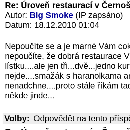
Re: Úroveň restaurací v Černoš
Autor:
Big Smoke
(IP zapsáno)
Datum: 18.12.2010 01:04
Nepoučíte se a je marné Vám coko
nepoučíte, že dobrá restaurace V
lístku....ale jen tři...dvě...jedno k
nejde....smažák s haranolkama a
nenadchne....proto stále říkám ta
někde jinde...
Volby:
Odpovědět na tento přís