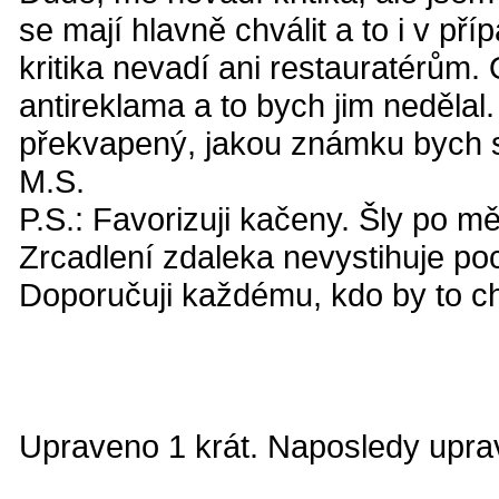
se mají hlavně chválit a to i v př
kritika nevadí ani restauratérům.
antireklama a to bych jim nedělal
překvapený, jakou známku bych si
M.S.
P.S.: Favorizuji kačeny. Šly po mě
Zrcadlení zdaleka nevystihuje poci
Doporučuji každému, kdo by to ch
Upraveno 1 krát. Naposledy uprav