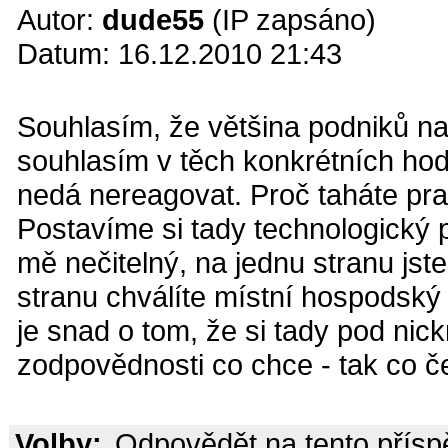
Autor:
dude55
(IP zapsáno)
Datum: 16.12.2010 21:43
Souhlasím, že většina podniků nap
souhlasím v těch konkrétních hod
nedá nereagovat. Proč taháte pr
Postavíme si tady technologický p
mě nečitelný, na jednu stranu jst
stranu chválíte místní hospodský
je snad o tom, že si tady pod ni
zodpovědnosti co chce - tak co č
Volby:
Odpovědět na tento přís