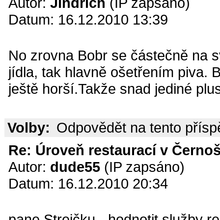
Autor:
Jindřich
(IP zapsáno)
Datum: 16.12.2010 13:39
No zrovna Bobr se částečně na sv
jídla, tak hlavně ošetřením piva.
ještě horší.Takže snad jediné plus
Volby:
Odpovědět na tento přís
Re: Úroveň restaurací v Černoš
Autor:
dude55
(IP zapsáno)
Datum: 16.12.2010 20:34
pane Strejčku - hodnotit služby re