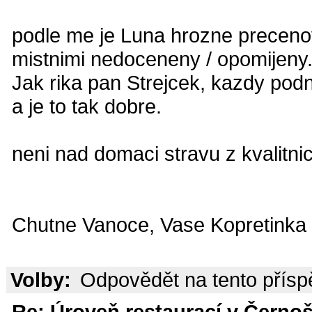
podle me je Luna hrozne precenov
mistnimi nedoceneny / opomijeny. 
Jak rika pan Strejcek, kazdy podni
a je to tak dobre.
neni nad domaci stravu z kvalitni
Chutne Vanoce, Vase Kopretinka
Volby:
Odpovědět na tento přís
Re: Úroveň restaurací v Černoš