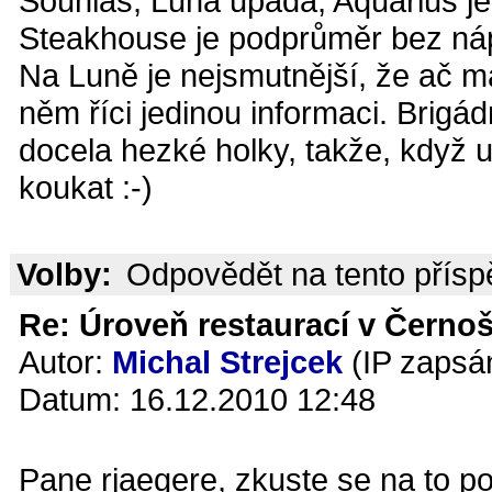
Souhlas, Luna upadá, Aquarius je 
Steakhouse je podprůměr bez náp
Na Luně je nejsmutnější, že ač m
něm říci jedinou informaci. Brigád
docela hezké holky, takže, když u
koukat :-)
Volby:
Odpovědět na tento přís
Re: Úroveň restaurací v Černoš
Autor:
Michal Strejcek
(IP zapsá
Datum: 16.12.2010 12:48
Pane rjaegere, zkuste se na to po