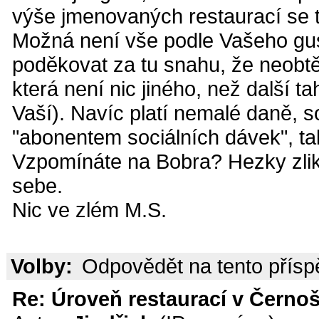
výše jmenovaných restaurací se tí
Možná není vše podle Vašeho gus
poděkovat za tu snahu, že neobtě
která není nic jiného, než další 
Vaší). Navíc platí nemalé daně, soc
"abonentem sociálních dávek", tak
Vzpomínáte na Bobra? Hezky zli
sebe.
Nic ve zlém M.S.
Volby:
Odpovědět na tento přís
Re: Úroveň restaurací v Černoš