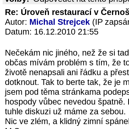
Re: Úroveň restaurací v Černoš
Autor:
Michal Strejcek
(IP zapsá
Datum: 16.12.2010 21:55
Nečekám nic jiného, než že si t
občas mívám problém s tím, že toh
životě nenapsali ani řádku a přes
dotknout. Tak to berte tak, že je 
jsem pod těma stránkama podepsan
hospody vůbec nevedou špatně. K
tuhle diskuzi už máme za sebou.
Nic ve zlém, a klidný zimní spáne