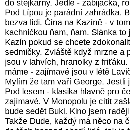
do stejkárny. Jedle - zabijačka, r
Pod Lípou je parádní zahrádka. B
bezva lidi. Čína na Kazíně - v tom 
kachničkou ňam, ňam. Slánka to 
Kazín pokud se chcete zdokonalit
sedmičky. Zvláště když mrzne a p
jsou v lahvích, hranolky z friťáku
máme - zajímavé jsou v létě Lavi
Mylím že tam vaří George. Jestli j
Pod lesem - klasika hlavně pro če
zajímavé. V Monopolu je cítit zaš
bude sedět Buki. Kino jsem raději
Takže Dude, každý má něco na če