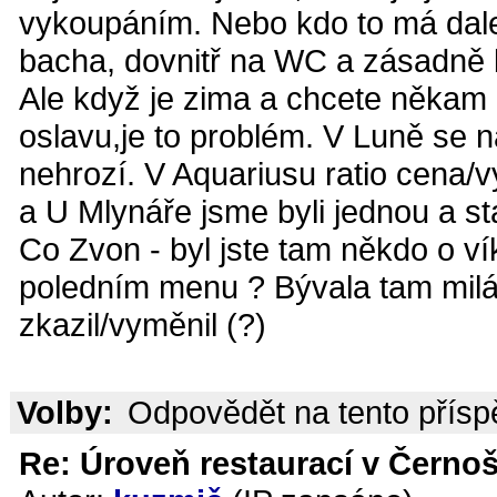
vykoupáním. Nebo kdo to má dalek
bacha, dovnitř na WC a zásadně 
Ale když je zima a chcete někam 
oslavu,je to problém. V Luně se n
nehrozí. V Aquariusu ratio cena/
a U Mlynáře jsme byli jednou a sta
Co Zvon - byl jste tam někdo o ví
poledním menu ? Bývala tam milá 
zkazil/vyměnil (?)
Volby:
Odpovědět na tento přís
Re: Úroveň restaurací v Černoš