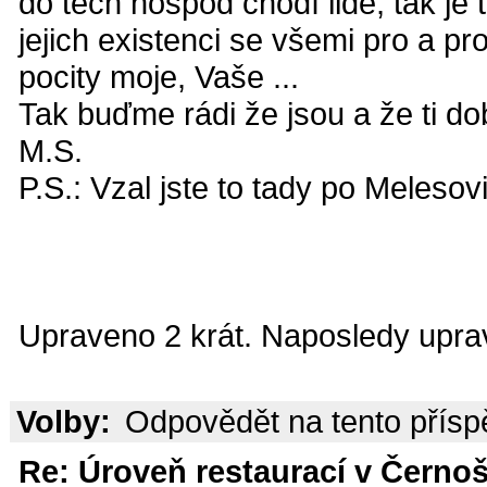
do těch hospod chodí lidé, tak je t
jejich existenci se všemi pro a pr
pocity moje, Vaše ...
Tak buďme rádi že jsou a že ti dob
M.S.
P.S.: Vzal jste to tady po Melesov
Upraveno 2 krát. Naposledy uprav
Volby:
Odpovědět na tento přís
Re: Úroveň restaurací v Černoš