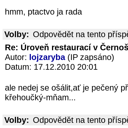
hmm, ptactvo ja rada
Volby:
Odpovědět na tento přís
Re: Úroveň restaurací v Černoš
Autor:
lojzaryba
(IP zapsáno)
Datum: 17.12.2010 20:01
ale nedej se ošálit,ať je pečený 
křehoučký-mňam...
Volby:
Odpovědět na tento přís