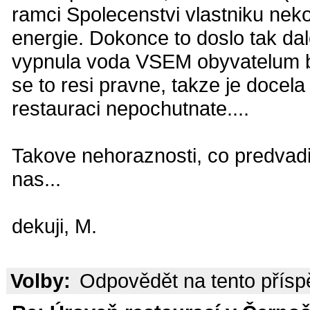
ramci Spolecenstvi vlastniku nekol
energie. Dokonce to doslo tak dal
vypnula voda VSEM obyvatelum b
se to resi pravne, takze je docel
restauraci nepochutnate....
Takove nehoraznosti, co predvadi 
nas...
dekuji, M.
Volby:
Odpovědět na tento přís