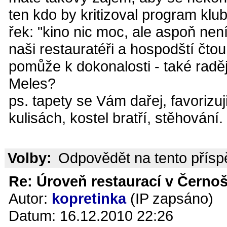
ten kdo by kritizoval program kl
řek: "kino nic moc, ale aspoň není
naši restauratéři a hospodští čtou
pomůže k dokonalosti - také raděj
Meles?
ps. tapety se Vám dařej, favorizuj
kulisách, kostel bratří, stěhování.
Volby:
Odpovědět na tento přís
Re: Úroveň restaurací v Černoš
Autor:
kopretinka
(IP zapsáno)
Datum: 16.12.2010 22:26