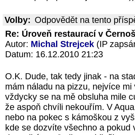
Volby:
Odpovědět na tento přís
Re: Úroveň restaurací v Černoš
Autor:
Michal Strejcek
(IP zapsá
Datum: 16.12.2010 21:23
O.K. Dude, tak tedy jinak - na st
mám náladu na pizzu, nejvíce mi 
vždycky se na mě obsluha mile cul
že aspoň chvíli nekouřím. V Aquar
nebo na pokec s kámoškou z vyš
kde se dozvíte všechno a pokud v