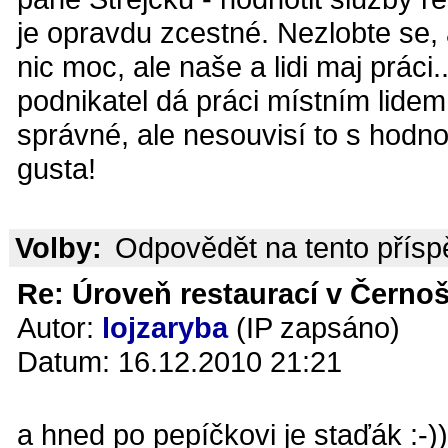
je opravdu zcestné. Nezlobte se, 
nic moc, ale naše a lidi maj práci.
podnikatel dá práci místním lidem,
správné, ale nesouvisí to s hodn
gusta!
Volby:
Odpovědět na tento přís
Re: Úroveň restaurací v Černoš
Autor:
lojzaryba
(IP zapsáno)
Datum: 16.12.2010 21:21
a hned po pepíčkovi je staďák :-))