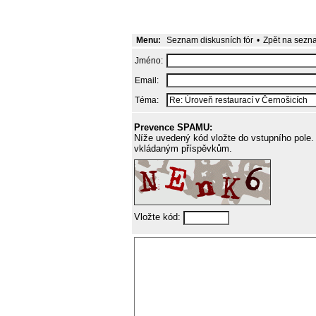
Menu:
Seznam diskusních fór
•
Zpět na sezn
Jméno:
Email:
Téma:
Prevence SPAMU:
Níže uvedený kód vložte do vstupního pole. 
vkládaným příspěvkům.
Vložte kód: