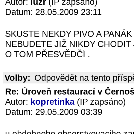
Autor:
luzr
(IP zapsáno)
Datum: 28.05.2009 23:11
SKUSTE NEKDY PIVO A PANÁK 
NEBUDETE JIŽ NIKDY CHODIT
O TOM PŘESVĚDČÍ .
Volby:
Odpovědět na tento přís
Re: Úroveň restaurací v Černoš
Autor:
kopretinka
(IP zapsáno)
Datum: 29.05.2009 03:39
u obdobneho obcerstvovaciho zari