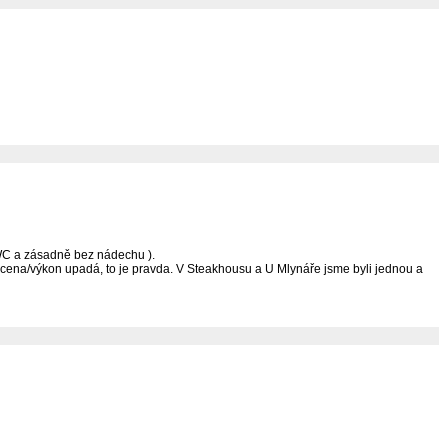
a WC a zásadně bez nádechu ).
io cena/výkon upadá, to je pravda. V Steakhousu a U Mlynáře jsme byli jednou a