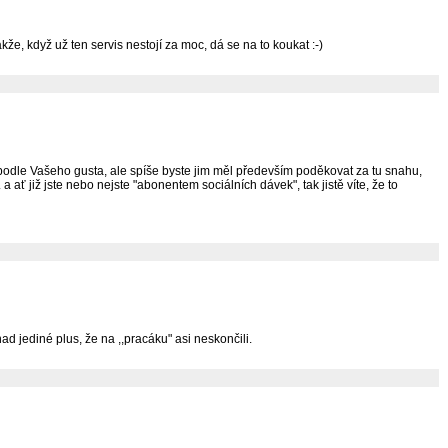
že, když už ten servis nestojí za moc, dá se na to koukat :-)
e podle Vašeho gusta, ale spíše byste jim měl především poděkovat za tu snahu,
 ať již jste nebo nejste "abonentem sociálních dávek", tak jistě víte, že to
ad jediné plus, že na ,,pracáku" asi neskončili.