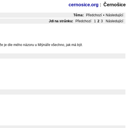
cernosice.org
: Černošice
Téma:
Předchozí
•
Následující
Jdi na stránku:
Předchozí
1
2
3
Následující
akže je dle mého názoru u Mlýnáře všechno, jak má být.