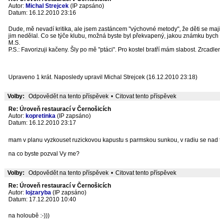
Autor:
Michal Strejcek
(IP zapsáno)
Datum: 16.12.2010 23:16
Dude, mě nevadí kritika, ale jsem zastáncem "výchovné metody", že děti se mají h
jim nedělal. Co se týče klubu, možná byste byl překvapený, jakou známku bych s
M.S.
P.S.: Favorizuji kačeny. Šly po mě "ptáci". Pro kostel bratří mám slabost. Zrcadle
Upraveno 1 krát. Naposledy upravil Michal Strejcek (16.12.2010 23:18)
Volby:
Odpovědět na tento příspěvek
•
Citovat tento příspěvek
Re: Úroveň restaurací v Černošicích
Autor:
kopretinka
(IP zapsáno)
Datum: 16.12.2010 23:17
mam v planu vyzkouset ruzickovou kapustu s parmskou sunkou, v radiu se nad tim
na co byste pozval Vy me?
Volby:
Odpovědět na tento příspěvek
•
Citovat tento příspěvek
Re: Úroveň restaurací v Černošicích
Autor:
lojzaryba
(IP zapsáno)
Datum: 17.12.2010 10:40
na holoubě :-)))