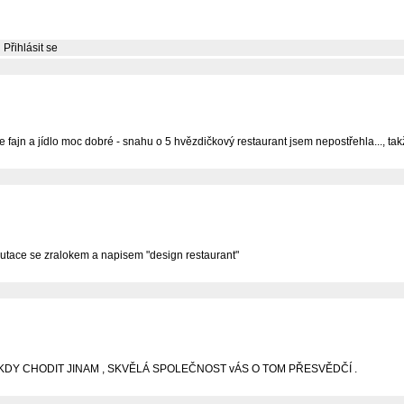
Přihlásit se
e fajn a jídlo moc dobré - snahu o 5 hvězdičkový restaurant jsem nepostřehla..., t
outace se zralokem a napisem "design restaurant"
IKDY CHODIT JINAM , SKVĚLÁ SPOLEČNOST vÁS O TOM PŘESVĚDČÍ .