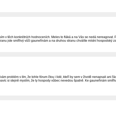
lasím v těch konkrétních hodnoceních. Meles to fláká a na Vás se nedá nereagovat
tranu jste smířlivý vůči gauneřinám a na druhou stranu chválíte místní hospodský z
 problém s tím, že tohle fórum čtou i lidé, kteří by sem v životě nenapsali ani řád
navíc si stejně myslím, že ty hospody vůbec nevedou špatně. Ke gauneřinám smířli