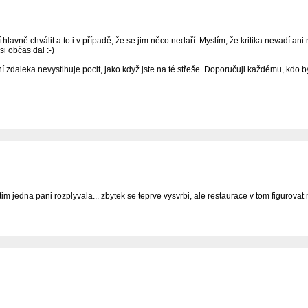
lavně chválit a to i v případě, že se jim něco nedaří. Myslím, že kritika nevadí an
i občas dal :-)
ní zdaleka nevystihuje pocit, jako když jste na té střeše. Doporučuji každému, kdo by
 jedna pani rozplyvala... zbytek se teprve vysvrbi, ale restaurace v tom figurova