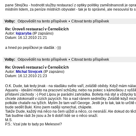
pane Strejčku - hodnotit služby restaurací z optiky politiky zaměstnanosti je oprav
místním lidem, za peníze místních obyvatel - tak je to správné, ale nesouvisí t
Volby:
Odpovědět na tento příspěvek
•
Citovat tento příspěvek
Re: Úroveň restaurací v Černošicích
Autor:
lojzaryba
(IP zapsáno)
Datum: 16.12.2010 21:21
a hned po pepíčkovi je staďák :-)))
Volby:
Odpovědět na tento příspěvek
•
Citovat tento příspěvek
Re: Úroveň restaurací v Černošicích
Autor:
Michal Strejcek
(IP zapsáno)
Datum: 16.12.2010 21:23
O.K. Dude, tak tedy jinak - na staďáku svěle vaří, zvláště obědy. Když mám nála
Aquariu - ideální místo na pracovní schůzky, nebo na pokec s kámoškou z vyššíh
přístavní záchody :-) Pod Lípou je parádní zahrádka. Bolleta má styl a vždycky 
chcete zdokonalit v cizích jazycích. No a nad ránem sedmičky. Zvláště když mrzne
potkáte chataře na lyžích. Mylím že tam vaří George. Jestli je to tak, tak to urč
bude sedět Buki. Kino jsem raději vynechal, chápete.
Takže Dude, každý má něco na čem ujíždí a něco, co nesnáší. Ale dokud do těch hos
Tak buďme rádi že jsou a že ti dobří lidé se o něco snaží.
M.S.
P.S.: Vzal jste to tady po Melesovi?