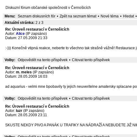
Diskuzní fórum občanské společnosti v Černošicích
Menu:
Seznam diskusních fór
•
Zpět na seznam témat
•
Nové téma
•
Hledat
•
Aktuální stránka:
2 z 3
Re: Úroveň restaurací v Černošicích
Autor:
Alice
(IP zapsáno)
Datum: 27.05.2009 21:33
:-))) Konečně vtipná reakce, neberte to všechno tak strašně vážně! Restaurace j
Volby:
Odpovědět na tento příspěvek
•
Citovat tento příspěvek
Re: Úroveň restaurací v Černošicích
Autor:
m. meles
(IP zapsáno)
Datum: 28.05.2009 16:03
ad aquarius - velmi mne bpobavily ty jejich neuveritelne amatersky splacane p
Volby:
Odpovědět na tento příspěvek
•
Citovat tento příspěvek
Re: Úroveň restaurací v Černošicích
Autor:
luzr
(IP zapsáno)
Datum: 28.05.2009 23:11
SKUSTE NEKDY PIVO A PANÁK U TRAFIKY NA NÁDRAŽÍ A NEBUDETE JIŽ N