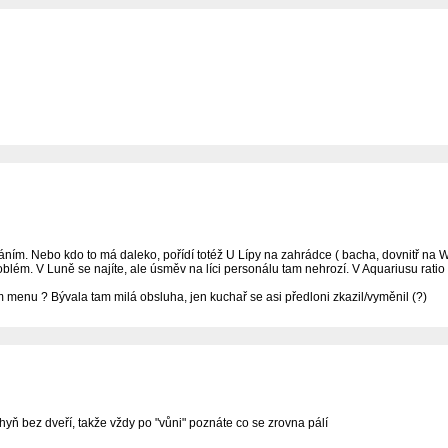
oupáním. Nebo kdo to má daleko, pořídí totéž U Lípy na zahrádce ( bacha, dovnitř n
roblém. V Luně se najíte, ale úsměv na líci personálu tam nehrozí. V Aquariusu rat
m menu ? Bývala tam milá obsluha, jen kuchař se asi předloni zkazil/vyměnil (?)
hyň bez dveří, takže vždy po "vůni" poznáte co se zrovna pálí