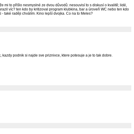
mi to přišlo nesmyslné ze dvou důvodů: nesouvisí to s diskusí o kvalitě; lidé,
razil víc? ten kdo by kritizoval program klubkina, bar a úroveň WC nebo ten kdo
i - také raději chválím. Kino lepší dvojka. Co na to Meles?
kazdy podnik si najde sve priznivce, ktere potesuje a je to tak dobre.