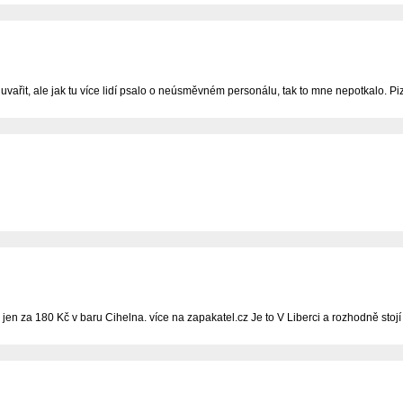
ařit, ale jak tu více lidí psalo o neúsměvném personálu, tak to mne nepotkalo. Pi
 jen za 180 Kč v baru Cihelna. více na zapakatel.cz Je to V Liberci a rozhodně stojí 