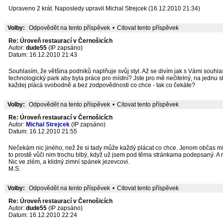
Upraveno 2 krát. Naposledy upravil Michal Strejcek (16.12.2010 21:34)
Volby:
Odpovědět na tento příspěvek
•
Citovat tento příspěvek
Re: Úroveň restaurací v Černošicích
Autor:
dude55
(IP zapsáno)
Datum: 16.12.2010 21:43
Souhlasím, že většina podniků naplňuje svůj styl. Až se divím jak s Vámi souh
technologický park aby byla práce pro místní? Jste pro mě nečitelný, na jednu s
každej plácá svobodně a bez zodpovědnosti co chce - tak co čekáte?
Volby:
Odpovědět na tento příspěvek
•
Citovat tento příspěvek
Re: Úroveň restaurací v Černošicích
Autor:
Michal Strejcek
(IP zapsáno)
Datum: 16.12.2010 21:55
Nečekám nic jiného, než že si tady může každý plácat co chce. Jenom občas mívám
to prostě vůči nim trochu blbý, když už jsem pod těma stránkama podepsaný. A 
Nic ve zlém, a klidný zimní spánek jezevcovi.
M.S.
Volby:
Odpovědět na tento příspěvek
•
Citovat tento příspěvek
Re: Úroveň restaurací v Černošicích
Autor:
dude55
(IP zapsáno)
Datum: 16.12.2010 22:24