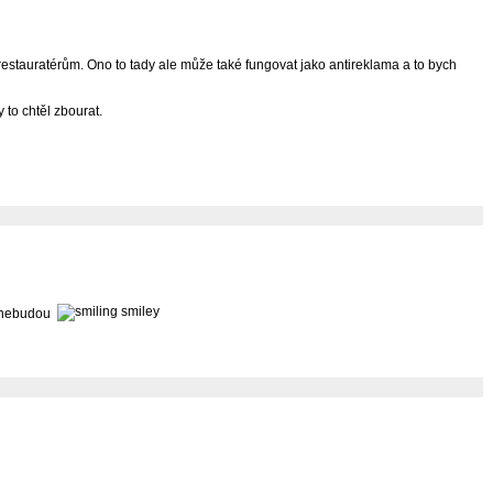
i restauratérům. Ono to tady ale může také fungovat jako antireklama a to bych
 to chtěl zbourat.
t nebudou