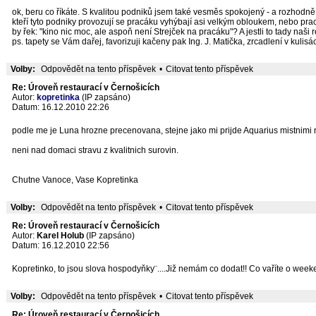
ok, beru co říkáte. S kvalitou podniků jsem také vesměs spokojený - a rozhodně 
kteří tyto podniky provozují se pracáku vyhýbají asi velkým obloukem, nebo pra
by řek: "kino nic moc, ale aspoň není Strejček na pracáku"? A jestli to tady naši
ps. tapety se Vám dařej, favorizuji kačeny pak Ing. J. Matička, zrcadlení v kulisác
Volby:
Odpovědět na tento příspěvek
•
Citovat tento příspěvek
Re: Úroveň restaurací v Černošicích
Autor:
kopretinka
(IP zapsáno)
Datum: 16.12.2010 22:26
podle me je Luna hrozne precenovana, stejne jako mi prijde Aquarius mistnimi ned
neni nad domaci stravu z kvalitnich surovin.
Chutne Vanoce, Vase Kopretinka
Volby:
Odpovědět na tento příspěvek
•
Citovat tento příspěvek
Re: Úroveň restaurací v Černošicích
Autor:
Karel Holub
(IP zapsáno)
Datum: 16.12.2010 22:56
Kopretinko, to jsou slova hospodyňky¨....Již nemám co dodat!! Co vaříte o weeke
Volby:
Odpovědět na tento příspěvek
•
Citovat tento příspěvek
Re: Úroveň restaurací v Černošicích