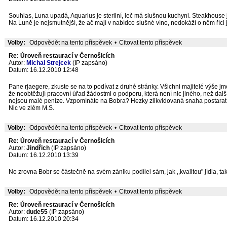
Souhlas, Luna upadá, Aquarius je sterilní, leč má slušnou kuchyni. Steakhous
Na Luně je nejsmutnější, že ač mají v nabídce slušné víno, nedokáží o něm říci j
Volby:
Odpovědět na tento příspěvek
•
Citovat tento příspěvek
Re: Úroveň restaurací v Černošicích
Autor:
Michal Strejcek
(IP zapsáno)
Datum: 16.12.2010 12:48
Pane rjaegere, zkuste se na to podívat z druhé stránky. Všichni majitelé výše j
že neobtěžují pracovní úřad žádostmi o podporu, která není nic jiného, než další 
nejsou malé peníze. Vzpomínáte na Bobra? Hezky zlikvidovaná snaha postarat
Nic ve zlém M.S.
Volby:
Odpovědět na tento příspěvek
•
Citovat tento příspěvek
Re: Úroveň restaurací v Černošicích
Autor:
Jindřich
(IP zapsáno)
Datum: 16.12.2010 13:39
No zrovna Bobr se částečně na svém zániku podílel sám, jak ,,kvalitou" jídla, ta
Volby:
Odpovědět na tento příspěvek
•
Citovat tento příspěvek
Re: Úroveň restaurací v Černošicích
Autor:
dude55
(IP zapsáno)
Datum: 16.12.2010 20:34