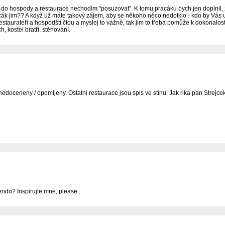
do hospody a restaurace nechodím "posuzovat". K tomu pracáku bych jen doplnil, že 
cák jim?? A když už máte takový zájem, aby se někoho něco nedotklo - kdo by Vás u
 restauratéři a hospodští čtou a myslej to vážně, tak jim to třeba pomůže k dokonalost
h, kostel bratří, stěhování.
oceneny / opomijeny. Ostatni restaurace jsou spis ve stinu. Jak rika pan Strejcek, 
ndu? Inspirujte mne, please...