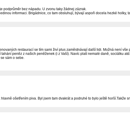
e je podprůměr bez nápadu. U zvonu taky žádnej zázrak.
edinou informaci. Brigádnice, co tam obsluhují, bývají aspoň docela hezké holky, tak
menovaných restaurací se tím sami živí plus zaměstnávají další lidi. Možná není vš
tahání peněz z našich peněženek (i z Vaší). Navíc platí nemalé daně, sociálku atd. a
 se sám o sebe.
k hlavně ošetřením piva. Byl jsem tam dvakrát a podruhé to bylo ještě horší.Takže sn