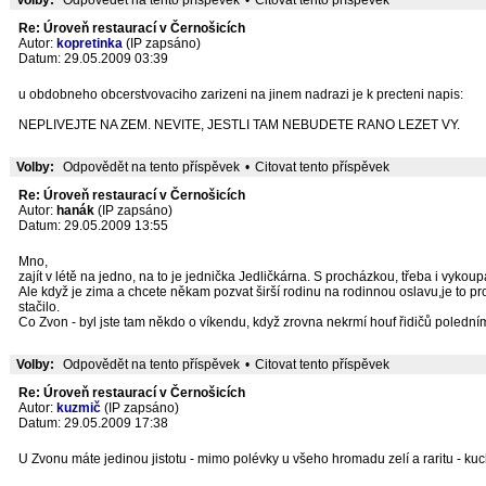
Volby:
Odpovědět na tento příspěvek
•
Citovat tento příspěvek
Re: Úroveň restaurací v Černošicích
Autor:
kopretinka
(IP zapsáno)
Datum: 29.05.2009 03:39
u obdobneho obcerstvovaciho zarizeni na jinem nadrazi je k precteni napis:
NEPLIVEJTE NA ZEM. NEVITE, JESTLI TAM NEBUDETE RANO LEZET VY.
Volby:
Odpovědět na tento příspěvek
•
Citovat tento příspěvek
Re: Úroveň restaurací v Černošicích
Autor:
hanák
(IP zapsáno)
Datum: 29.05.2009 13:55
Mno,
zajít v létě na jedno, na to je jednička Jedličkárna. S procházkou, třeba i vyk
Ale když je zima a chcete někam pozvat širší rodinu na rodinnou oslavu,je to p
stačilo.
Co Zvon - byl jste tam někdo o víkendu, když zrovna nekrmí houf řidičů polední
Volby:
Odpovědět na tento příspěvek
•
Citovat tento příspěvek
Re: Úroveň restaurací v Černošicích
Autor:
kuzmič
(IP zapsáno)
Datum: 29.05.2009 17:38
U Zvonu máte jedinou jistotu - mimo polévky u všeho hromadu zelí a raritu - kuc