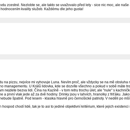
du zcestné. Nezlobte se, ale takto se uvažovalo před lety - sice nic moc, ale naše a l
o s hodnocením kvality služeb. Každému dle jeho gusta!
du na pizzu, nejvíce mi vyhovuje Luna. Nevím proč, ale vždycky se na mě obsluha mil
o managementu. U Králů lidovka, kde se dozvíte všechno a pokud v sobě máte trochu
tam nejdete bezva lidi. Čína na Kazíně - v tom retru trochu úlet, ale "nule" s kac
 a první vlak jede až za dvě hodiny. Drinky jsou v lahvích, hranolky z friťáku. Jak
itě nebude špatně. Pod lesem - klasika hlavně pro černošické patrioty. V neděli po mš
pod chodí lidé, tak je to asi to jediné objektivní kritérium, které jejich existenci