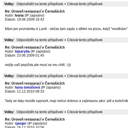
Volby:
Odpovědět na tento příspěvek
•
Citovat tento příspěvek
Re: Úroveň restaurací v Černošicích
Autor:
Ivana
(IP zapsáno)
Datum: 19.06.2009 16:42
Mám jen poznámku k Luně - občas tam zajdu s dětmi na pizzu, když "nestíhám" uv
Volby:
Odpovědět na tento příspěvek
•
Citovat tento příspěvek
Re: Úroveň restaurací v Černošicích
Autor:
lojzaryba
(IP zapsáno)
Datum: 23.06.2009 01:45
nejlíp vaří pepíček,ale musí se mu chtít :-)))
Volby:
Odpovědět na tento příspěvek
•
Citovat tento příspěvek
Re: Úroveň restaurací v Černošicích
Autor:
hana tomášová
(IP zapsáno)
Datum: 12.12.2010 08:33
Tady se taky musíte vypravit, mají velice dobrou a zajímavou akci: pití a kulečník
Volby:
Odpovědět na tento příspěvek
•
Citovat tento příspěvek
Re: Úroveň restaurací v Černošicích
Autor:
rjaeger
(IP zapsáno)
Datum: 16.12.2010 10:56