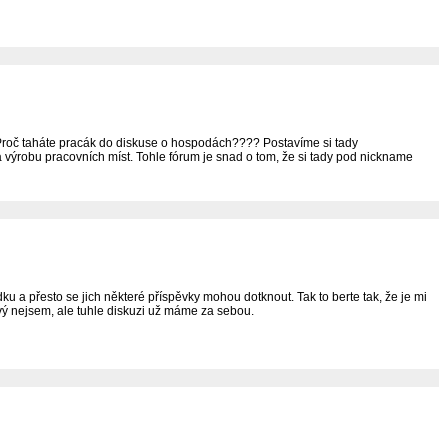
. Proč taháte pracák do diskuse o hospodách???? Postavíme si tady
a výrobu pracovních míst. Tohle fórum je snad o tom, že si tady pod nickname
ku a přesto se jich některé příspěvky mohou dotknout. Tak to berte tak, že je mi
vý nejsem, ale tuhle diskuzi už máme za sebou.