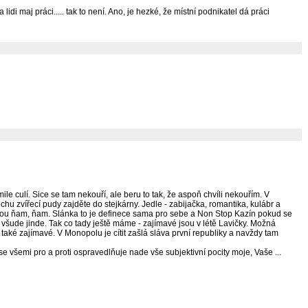
idi maj práci..... tak to není. Ano, je hezké, že místní podnikatel dá práci
e culí. Sice se tam nekouří, ale beru to tak, že aspoň chvíli nekouřím. V
 zvířecí pudy zajděte do stejkárny. Jedle - zabijačka, romantika, kulábr a
hničkou ňam, ňam. Slánka to je definece sama pro sebe a Non Stop Kazín pokud se
o všude jinde. Tak co tady ještě máme - zajímavé jsou v létě Lavičky. Možná
í také zajímavé. V Monopolu je cítit zašlá sláva první republiky a navždy tam
 se všemi pro a proti ospravedlňuje nade vše subjektivní pocity moje, Vaše ...