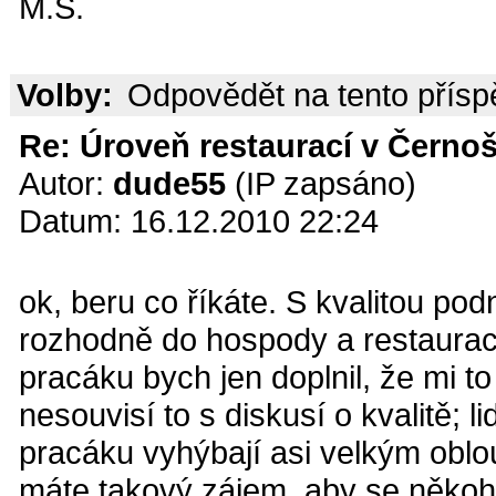
M.S.
Volby:
Odpovědět na tento přís
Re: Úroveň restaurací v Černoš
Autor:
dude55
(IP zapsáno)
Datum: 16.12.2010 22:24
ok, beru co říkáte. S kvalitou po
rozhodně do hospody a restaura
pracáku bych jen doplnil, že mi t
nesouvisí to s diskusí o kvalitě; l
pracáku vyhýbají asi velkým obl
máte takový zájem, aby se někoho