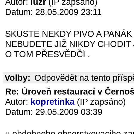
Autor:
luzr
(IP zapsáno)
Datum: 28.05.2009 23:11
SKUSTE NEKDY PIVO A PANÁK 
NEBUDETE JIŽ NIKDY CHODIT
O TOM PŘESVĚDČÍ .
Volby:
Odpovědět na tento přís
Re: Úroveň restaurací v Černoš
Autor:
kopretinka
(IP zapsáno)
Datum: 29.05.2009 03:39
u obdobneho obcerstvovaciho zari