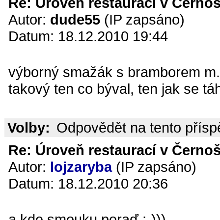
Re: Úroveň restaurací v Černoš
Autor:
dude55
(IP zapsáno)
Datum: 18.12.2010 19:44
výborný smažák s bramborem m.m
takový ten co býval, ten jak se tá
Volby:
Odpovědět na tento přís
Re: Úroveň restaurací v Černoš
Autor:
lojzaryba
(IP zapsáno)
Datum: 18.12.2010 20:36
a kde smouku,poraď :-)))