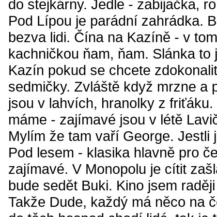
do stejkárny. Jedle - zabijačka, r
Pod Lípou je parádní zahrádka. B
bezva lidi. Čína na Kazíně - v tom 
kachničkou ňam, ňam. Slánka to 
Kazín pokud se chcete zdokonalit
sedmičky. Zvláště když mrzne a p
jsou v lahvích, hranolky z friťáku
máme - zajímavé jsou v létě Lavi
Mylím že tam vaří George. Jestli j
Pod lesem - klasika hlavně pro če
zajímavé. V Monopolu je cítit zaš
bude sedět Buki. Kino jsem raději
Takže Dude, každý má něco na če