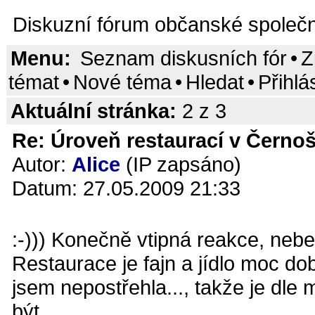
Diskuzní fórum občanské společn
Menu:
Seznam diskusních fór
•
Z
témat
•
Nové téma
•
Hledat
•
Přihlá
Aktuální stránka:
2 z 3
Re: Úroveň restaurací v Černoš
Autor:
Alice
(IP zapsáno)
Datum: 27.05.2009 21:33
:-))) Konečně vtipná reakce, nebe
Restaurace je fajn a jídlo moc do
jsem nepostřehla..., takže je dl
být.