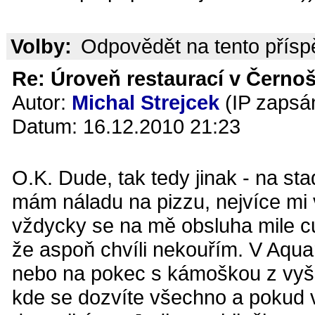
Volby:
Odpovědět na tento přís
Re: Úroveň restaurací v Černoš
Autor:
Michal Strejcek
(IP zapsá
Datum: 16.12.2010 21:23
O.K. Dude, tak tedy jinak - na st
mám náladu na pizzu, nejvíce mi 
vždycky se na mě obsluha mile cul
že aspoň chvíli nekouřím. V Aquar
nebo na pokec s kámoškou z vyš
kde se dozvíte všechno a pokud v