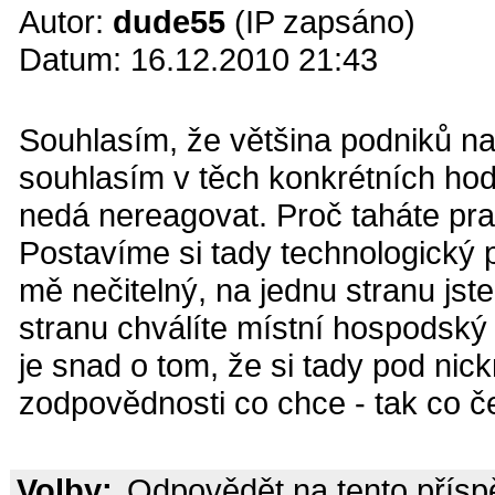
Autor:
dude55
(IP zapsáno)
Datum: 16.12.2010 21:43
Souhlasím, že většina podniků nap
souhlasím v těch konkrétních hod
nedá nereagovat. Proč taháte pr
Postavíme si tady technologický p
mě nečitelný, na jednu stranu jst
stranu chválíte místní hospodský
je snad o tom, že si tady pod ni
zodpovědnosti co chce - tak co č
Volby:
Odpovědět na tento přís