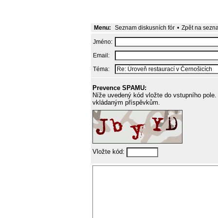
Menu:
Seznam diskusních fór
•
Zpět na sezn
Jméno:
Email:
Téma:
Prevence SPAMU:
Níže uvedený kód vložte do vstupního pole. 
vkládaným příspěvkům.
Vložte kód: