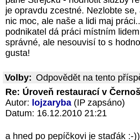
je opravdu zcestné. Nezlobte se, 
nic moc, ale naše a lidi maj práci.
podnikatel dá práci místním lidem,
správné, ale nesouvisí to s hodn
gusta!
Volby:
Odpovědět na tento přís
Re: Úroveň restaurací v Černoš
Autor:
lojzaryba
(IP zapsáno)
Datum: 16.12.2010 21:21
a hned po pepíčkovi je staďák :-))