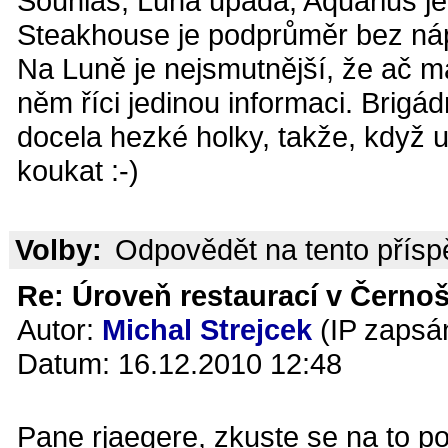
Souhlas, Luna upadá, Aquarius je 
Steakhouse je podprůměr bez náp
Na Luně je nejsmutnější, že ač m
něm říci jedinou informaci. Brigád
docela hezké holky, takže, když u
koukat :-)
Volby:
Odpovědět na tento přís
Re: Úroveň restaurací v Černoš
Autor:
Michal Strejcek
(IP zapsá
Datum: 16.12.2010 12:48
Pane rjaegere, zkuste se na to po