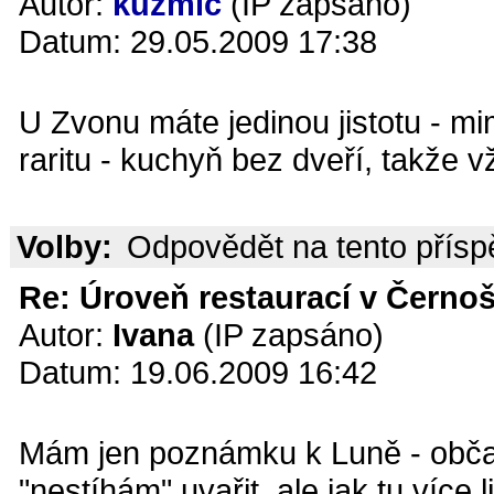
Autor:
kuzmič
(IP zapsáno)
Datum: 29.05.2009 17:38
U Zvonu máte jedinou jistotu - m
raritu - kuchyň bez dveří, takže 
Volby:
Odpovědět na tento přís
Re: Úroveň restaurací v Černoš
Autor:
Ivana
(IP zapsáno)
Datum: 19.06.2009 16:42
Mám jen poznámku k Luně - občas
"nestíhám" uvařit, ale jak tu víc