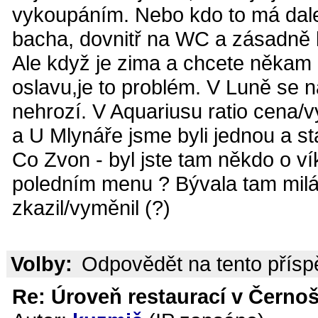
vykoupáním. Nebo kdo to má dalek
bacha, dovnitř na WC a zásadně 
Ale když je zima a chcete někam 
oslavu,je to problém. V Luně se n
nehrozí. V Aquariusu ratio cena/
a U Mlynáře jsme byli jednou a sta
Co Zvon - byl jste tam někdo o ví
poledním menu ? Bývala tam milá 
zkazil/vyměnil (?)
Volby:
Odpovědět na tento přís
Re: Úroveň restaurací v Černoš