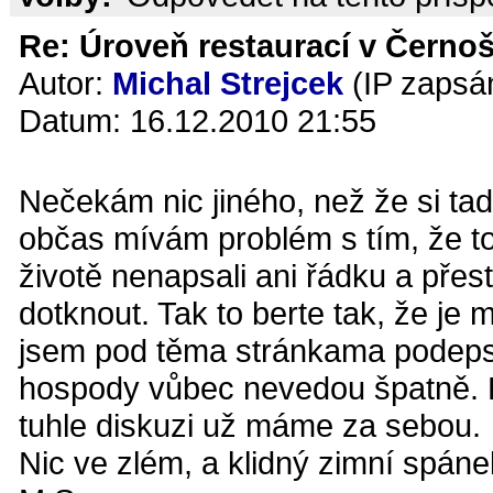
Re: Úroveň restaurací v Černoš
Autor:
Michal Strejcek
(IP zapsá
Datum: 16.12.2010 21:55
Nečekám nic jiného, než že si t
občas mívám problém s tím, že toh
životě nenapsali ani řádku a přes
dotknout. Tak to berte tak, že je 
jsem pod těma stránkama podepsan
hospody vůbec nevedou špatně. K
tuhle diskuzi už máme za sebou.
Nic ve zlém, a klidný zimní spáne