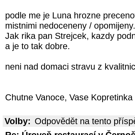
podle me je Luna hrozne precenov
mistnimi nedoceneny / opomijeny. 
Jak rika pan Strejcek, kazdy podni
a je to tak dobre.
neni nad domaci stravu z kvalitni
Chutne Vanoce, Vase Kopretinka
Volby:
Odpovědět na tento přís
Re: Úroveň restaurací v Černoš