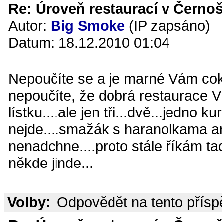
Re: Úroveň restaurací v Černoš
Autor:
Big Smoke
(IP zapsáno)
Datum: 18.12.2010 01:04
Nepoučíte se a je marné Vám coko
nepoučíte, že dobrá restaurace V
lístku....ale jen tři...dvě...jedno k
nejde....smažák s haranolkama a
nenadchne....proto stále říkám ta
někde jinde...
Volby:
Odpovědět na tento přís