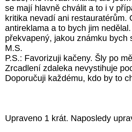
se mají hlavně chválit a to i v př
kritika nevadí ani restauratérům.
antireklama a to bych jim nedělal
překvapený, jakou známku bych si
M.S.
P.S.: Favorizuji kačeny. Šly po mě
Zrcadlení zdaleka nevystihuje poci
Doporučuji každému, kdo by to ch
Upraveno 1 krát. Naposledy uprav