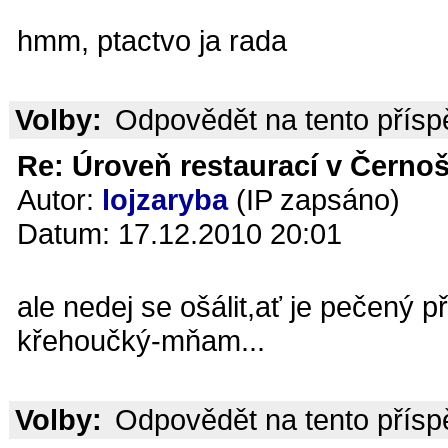
hmm, ptactvo ja rada
Volby:
Odpovědět na tento přís
Re: Úroveň restaurací v Černoš
Autor:
lojzaryba
(IP zapsáno)
Datum: 17.12.2010 20:01
ale nedej se ošálit,ať je pečený 
křehoučký-mňam...
Volby:
Odpovědět na tento přís