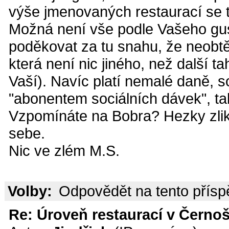
výše jmenovaných restaurací se tí
Možná není vše podle Vašeho gus
poděkovat za tu snahu, že neobtě
která není nic jiného, než další 
Vaší). Navíc platí nemalé daně, soc
"abonentem sociálních dávek", tak
Vzpomínáte na Bobra? Hezky zli
sebe.
Nic ve zlém M.S.
Volby:
Odpovědět na tento přís
Re: Úroveň restaurací v Černoš