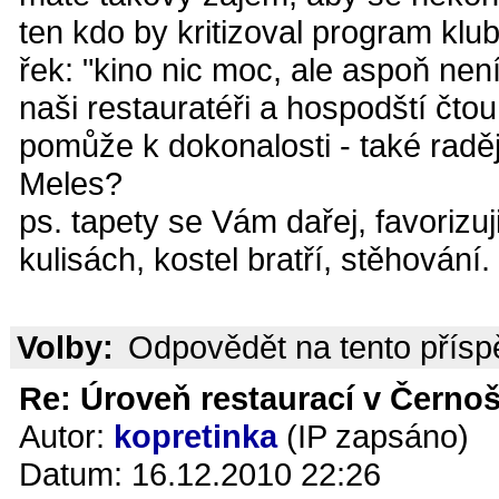
ten kdo by kritizoval program kl
řek: "kino nic moc, ale aspoň není
naši restauratéři a hospodští čtou
pomůže k dokonalosti - také raděj
Meles?
ps. tapety se Vám dařej, favorizuj
kulisách, kostel bratří, stěhování.
Volby:
Odpovědět na tento přís
Re: Úroveň restaurací v Černoš
Autor:
kopretinka
(IP zapsáno)
Datum: 16.12.2010 22:26