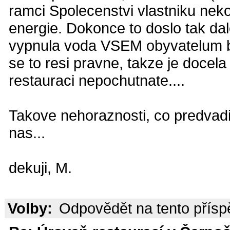
ramci Spolecenstvi vlastniku nekol
energie. Dokonce to doslo tak dal
vypnula voda VSEM obyvatelum b
se to resi pravne, takze je docel
restauraci nepochutnate....
Takove nehoraznosti, co predvadi 
nas...
dekuji, M.
Volby:
Odpovědět na tento přís