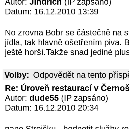
Autor:
Jindřich
(IP zapsáno)
Datum: 16.12.2010 13:39
No zrovna Bobr se částečně na sv
jídla, tak hlavně ošetřením piva.
ještě horší.Takže snad jediné plus
Volby:
Odpovědět na tento přís
Re: Úroveň restaurací v Černoš
Autor:
dude55
(IP zapsáno)
Datum: 16.12.2010 20:34
pane Strejčku - hodnotit služby re