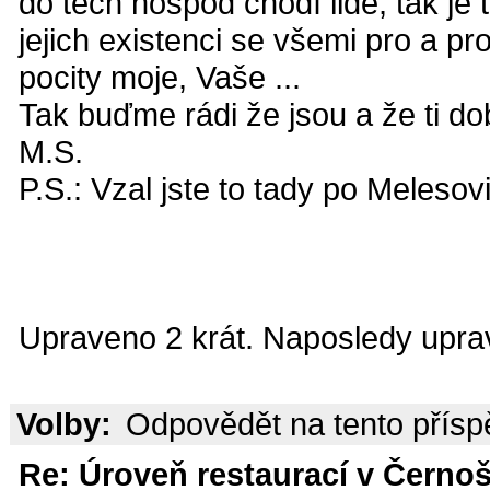
do těch hospod chodí lidé, tak je t
jejich existenci se všemi pro a pr
pocity moje, Vaše ...
Tak buďme rádi že jsou a že ti dob
M.S.
P.S.: Vzal jste to tady po Melesov
Upraveno 2 krát. Naposledy uprav
Volby:
Odpovědět na tento přís
Re: Úroveň restaurací v Černoš