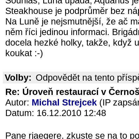
Souhlas, Luna upadá, Aquarius je 
Steakhouse je podprůměr bez náp
Na Luně je nejsmutnější, že ač m
něm říci jedinou informaci. Brigád
docela hezké holky, takže, když u
koukat :-)
Volby:
Odpovědět na tento přís
Re: Úroveň restaurací v Černoš
Autor:
Michal Strejcek
(IP zapsá
Datum: 16.12.2010 12:48
Pane rjaegere, zkuste se na to po