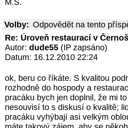
M.S.
Volby:
Odpovědět na tento přís
Re: Úroveň restaurací v Černoš
Autor:
dude55
(IP zapsáno)
Datum: 16.12.2010 22:24
ok, beru co říkáte. S kvalitou po
rozhodně do hospody a restaura
pracáku bych jen doplnil, že mi t
nesouvisí to s diskusí o kvalitě; l
pracáku vyhýbají asi velkým obl
máte takový zájem, aby se někoho