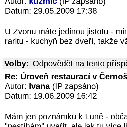
Autor:
kuzmič
(IP zapsáno)
Datum: 29.05.2009 17:38
U Zvonu máte jedinou jistotu - m
raritu - kuchyň bez dveří, takže 
Volby:
Odpovědět na tento přís
Re: Úroveň restaurací v Černoš
Autor:
Ivana
(IP zapsáno)
Datum: 19.06.2009 16:42
Mám jen poznámku k Luně - občas
"nestíhám" uvařit, ale jak tu víc