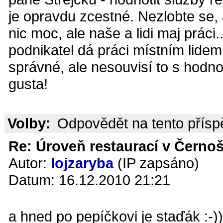
je opravdu zcestné. Nezlobte se, 
nic moc, ale naše a lidi maj práci.
podnikatel dá práci místním lidem,
správné, ale nesouvisí to s hodn
gusta!
Volby:
Odpovědět na tento přís
Re: Úroveň restaurací v Černoš
Autor:
lojzaryba
(IP zapsáno)
Datum: 16.12.2010 21:21
a hned po pepíčkovi je staďák :-))