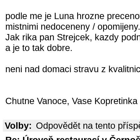
podle me je Luna hrozne precenov
mistnimi nedoceneny / opomijeny. 
Jak rika pan Strejcek, kazdy podni
a je to tak dobre.
neni nad domaci stravu z kvalitni
Chutne Vanoce, Vase Kopretinka
Volby:
Odpovědět na tento přís
Re: Úroveň restaurací v Černoš