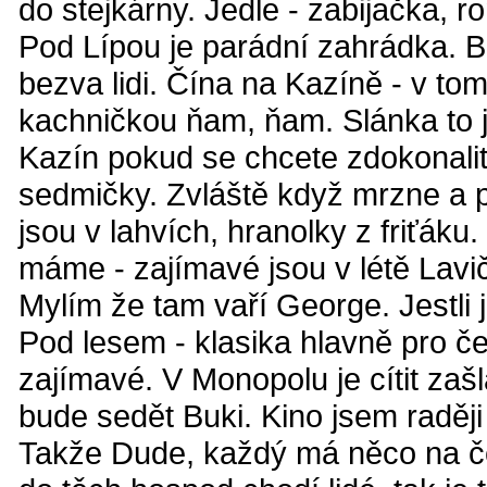
do stejkárny. Jedle - zabijačka, r
Pod Lípou je parádní zahrádka. B
bezva lidi. Čína na Kazíně - v tom 
kachničkou ňam, ňam. Slánka to 
Kazín pokud se chcete zdokonalit
sedmičky. Zvláště když mrzne a p
jsou v lahvích, hranolky z friťáku
máme - zajímavé jsou v létě Lavi
Mylím že tam vaří George. Jestli j
Pod lesem - klasika hlavně pro če
zajímavé. V Monopolu je cítit zaš
bude sedět Buki. Kino jsem raději
Takže Dude, každý má něco na če