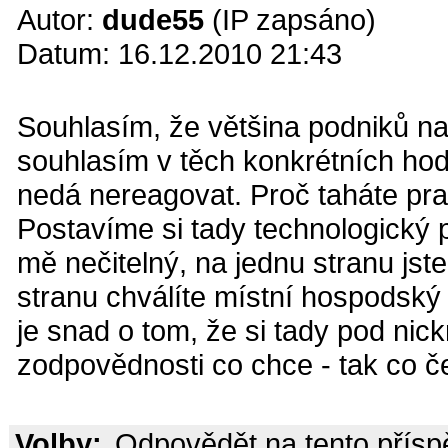
Autor:
dude55
(IP zapsáno)
Datum: 16.12.2010 21:43
Souhlasím, že většina podniků nap
souhlasím v těch konkrétních hod
nedá nereagovat. Proč taháte pr
Postavíme si tady technologický p
mě nečitelný, na jednu stranu jst
stranu chválíte místní hospodský
je snad o tom, že si tady pod ni
zodpovědnosti co chce - tak co č
Volby:
Odpovědět na tento přís