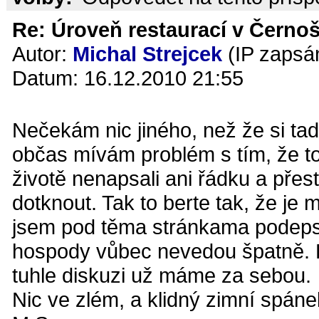
Re: Úroveň restaurací v Černoš
Autor:
Michal Strejcek
(IP zapsá
Datum: 16.12.2010 21:55
Nečekám nic jiného, než že si t
občas mívám problém s tím, že toh
životě nenapsali ani řádku a přes
dotknout. Tak to berte tak, že je 
jsem pod těma stránkama podepsan
hospody vůbec nevedou špatně. K
tuhle diskuzi už máme za sebou.
Nic ve zlém, a klidný zimní spáne