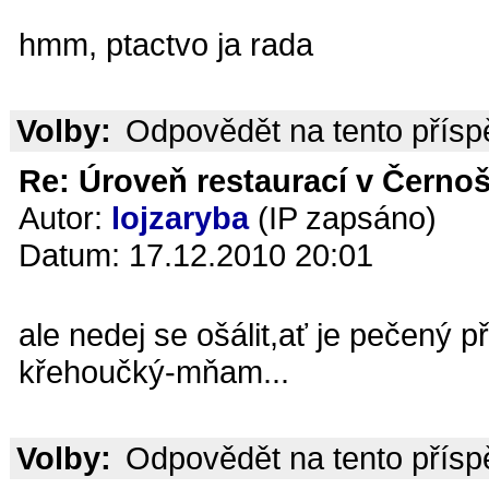
hmm, ptactvo ja rada
Volby:
Odpovědět na tento přís
Re: Úroveň restaurací v Černoš
Autor:
lojzaryba
(IP zapsáno)
Datum: 17.12.2010 20:01
ale nedej se ošálit,ať je pečený 
křehoučký-mňam...
Volby:
Odpovědět na tento přís