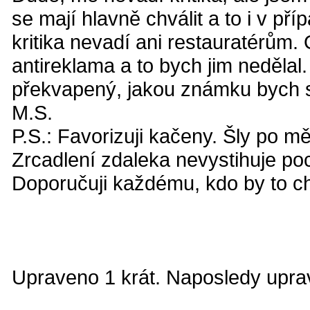
se mají hlavně chválit a to i v př
kritika nevadí ani restauratérům.
antireklama a to bych jim nedělal
překvapený, jakou známku bych si
M.S.
P.S.: Favorizuji kačeny. Šly po mě
Zrcadlení zdaleka nevystihuje poci
Doporučuji každému, kdo by to ch
Upraveno 1 krát. Naposledy uprav