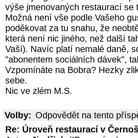
výše jmenovaných restaurací se tí
Možná není vše podle Vašeho gus
poděkovat za tu snahu, že neobtě
která není nic jiného, než další 
Vaší). Navíc platí nemalé daně, soc
"abonentem sociálních dávek", tak
Vzpomínáte na Bobra? Hezky zli
sebe.
Nic ve zlém M.S.
Volby:
Odpovědět na tento přís
Re: Úroveň restaurací v Černoš