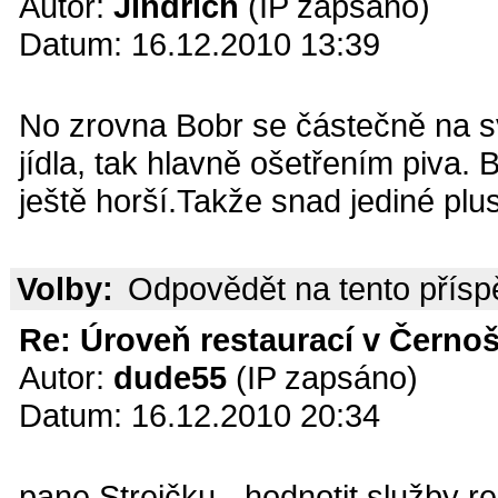
Autor:
Jindřich
(IP zapsáno)
Datum: 16.12.2010 13:39
No zrovna Bobr se částečně na sv
jídla, tak hlavně ošetřením piva.
ještě horší.Takže snad jediné plus
Volby:
Odpovědět na tento přís
Re: Úroveň restaurací v Černoš
Autor:
dude55
(IP zapsáno)
Datum: 16.12.2010 20:34
pane Strejčku - hodnotit služby re