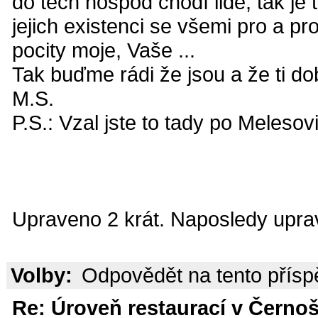
do těch hospod chodí lidé, tak je t
jejich existenci se všemi pro a pr
pocity moje, Vaše ...
Tak buďme rádi že jsou a že ti dob
M.S.
P.S.: Vzal jste to tady po Melesov
Upraveno 2 krát. Naposledy uprav
Volby:
Odpovědět na tento přís
Re: Úroveň restaurací v Černoš