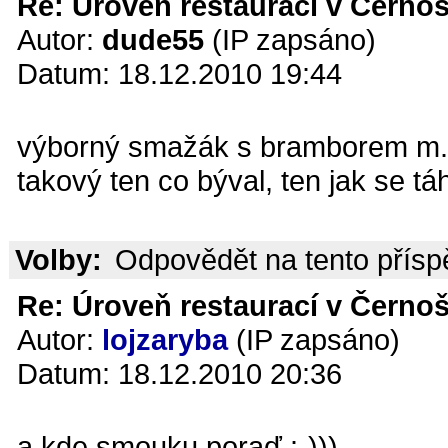
Re: Úroveň restaurací v Černoš
Autor:
dude55
(IP zapsáno)
Datum: 18.12.2010 19:44
výborný smažák s bramborem m.m
takový ten co býval, ten jak se tá
Volby:
Odpovědět na tento přís
Re: Úroveň restaurací v Černoš
Autor:
lojzaryba
(IP zapsáno)
Datum: 18.12.2010 20:36
a kde smouku,poraď :-)))