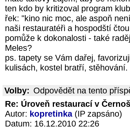
ten kdo by kritizoval program kl
řek: "kino nic moc, ale aspoň není
naši restauratéři a hospodští čtou
pomůže k dokonalosti - také raděj
Meles?
ps. tapety se Vám dařej, favorizuj
kulisách, kostel bratří, stěhování.
Volby:
Odpovědět na tento přís
Re: Úroveň restaurací v Černoš
Autor:
kopretinka
(IP zapsáno)
Datum: 16.12.2010 22:26