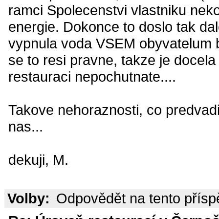
ramci Spolecenstvi vlastniku nekol
energie. Dokonce to doslo tak dal
vypnula voda VSEM obyvatelum b
se to resi pravne, takze je docel
restauraci nepochutnate....
Takove nehoraznosti, co predvadi 
nas...
dekuji, M.
Volby:
Odpovědět na tento přís