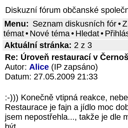
Diskuzní fórum občanské společn
Menu:
Seznam diskusních fór
•
Z
témat
•
Nové téma
•
Hledat
•
Přihlá
Aktuální stránka:
2 z 3
Re: Úroveň restaurací v Černoš
Autor:
Alice
(IP zapsáno)
Datum: 27.05.2009 21:33
:-))) Konečně vtipná reakce, nebe
Restaurace je fajn a jídlo moc do
jsem nepostřehla..., takže je dl
být.