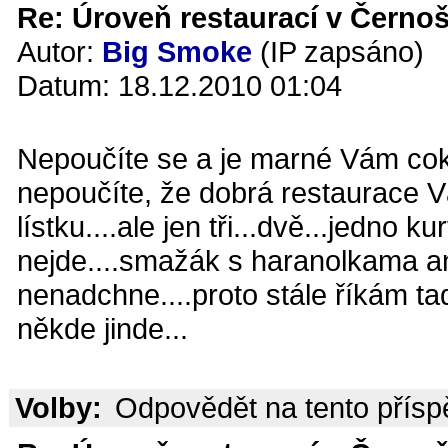
Re: Úroveň restaurací v Černoš
Autor:
Big Smoke
(IP zapsáno)
Datum: 18.12.2010 01:04
Nepoučíte se a je marné Vám coko
nepoučíte, že dobrá restaurace V
lístku....ale jen tři...dvě...jedno k
nejde....smažák s haranolkama a
nenadchne....proto stále říkám ta
někde jinde...
Volby:
Odpovědět na tento přís