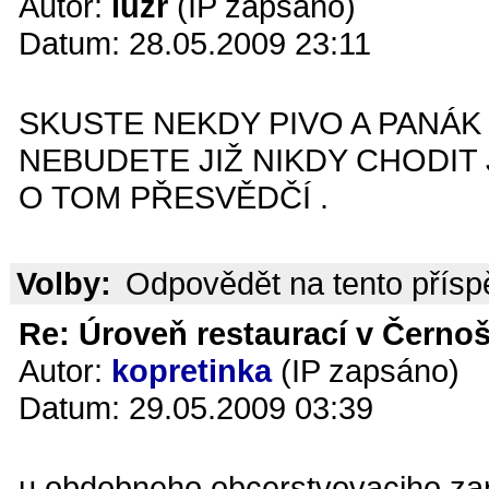
Autor:
luzr
(IP zapsáno)
Datum: 28.05.2009 23:11
SKUSTE NEKDY PIVO A PANÁK 
NEBUDETE JIŽ NIKDY CHODIT
O TOM PŘESVĚDČÍ .
Volby:
Odpovědět na tento přís
Re: Úroveň restaurací v Černoš
Autor:
kopretinka
(IP zapsáno)
Datum: 29.05.2009 03:39
u obdobneho obcerstvovaciho zari