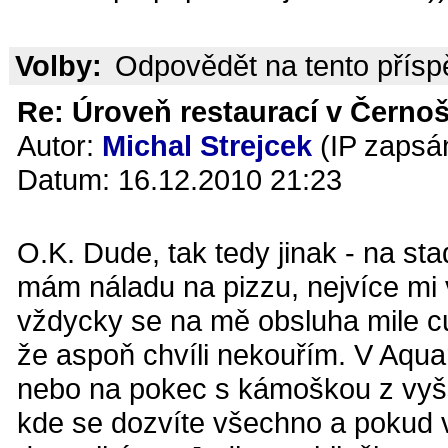
Volby:
Odpovědět na tento přís
Re: Úroveň restaurací v Černoš
Autor:
Michal Strejcek
(IP zapsá
Datum: 16.12.2010 21:23
O.K. Dude, tak tedy jinak - na st
mám náladu na pizzu, nejvíce mi 
vždycky se na mě obsluha mile cul
že aspoň chvíli nekouřím. V Aquar
nebo na pokec s kámoškou z vyš
kde se dozvíte všechno a pokud v