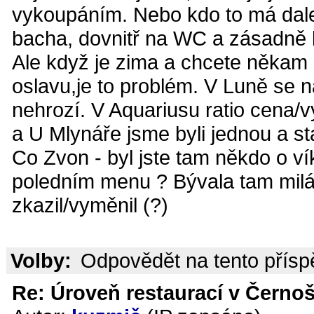
vykoupáním. Nebo kdo to má dalek
bacha, dovnitř na WC a zásadně 
Ale když je zima a chcete někam 
oslavu,je to problém. V Luně se n
nehrozí. V Aquariusu ratio cena/
a U Mlynáře jsme byli jednou a sta
Co Zvon - byl jste tam někdo o ví
poledním menu ? Bývala tam milá 
zkazil/vyměnil (?)
Volby:
Odpovědět na tento přís
Re: Úroveň restaurací v Černoš