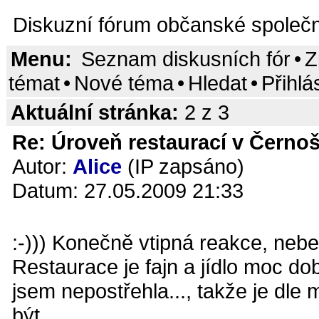
Diskuzní fórum občanské společn
Menu:
Seznam diskusních fór
•
Z
témat
•
Nové téma
•
Hledat
•
Přihlá
Aktuální stránka:
2 z 3
Re: Úroveň restaurací v Černoš
Autor:
Alice
(IP zapsáno)
Datum: 27.05.2009 21:33
:-))) Konečně vtipná reakce, nebe
Restaurace je fajn a jídlo moc do
jsem nepostřehla..., takže je dl
být.