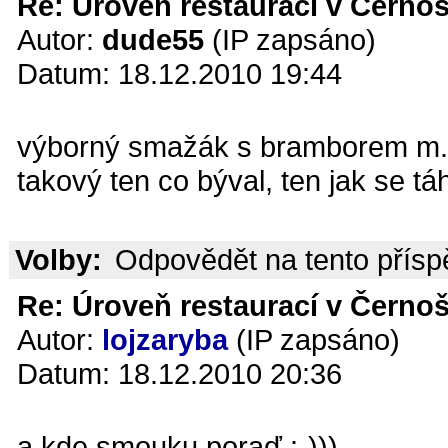
Re: Úroveň restaurací v Černoš
Autor:
dude55
(IP zapsáno)
Datum: 18.12.2010 19:44
výborný smažák s bramborem m.m
takový ten co býval, ten jak se tá
Volby:
Odpovědět na tento přís
Re: Úroveň restaurací v Černoš
Autor:
lojzaryba
(IP zapsáno)
Datum: 18.12.2010 20:36
a kde smouku,poraď :-)))