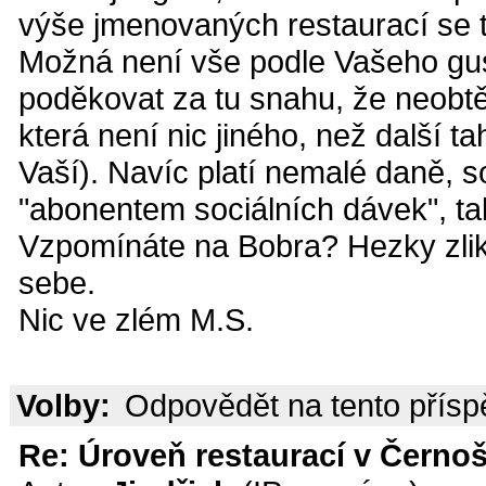
výše jmenovaných restaurací se tí
Možná není vše podle Vašeho gus
poděkovat za tu snahu, že neobtě
která není nic jiného, než další 
Vaší). Navíc platí nemalé daně, soc
"abonentem sociálních dávek", tak
Vzpomínáte na Bobra? Hezky zli
sebe.
Nic ve zlém M.S.
Volby:
Odpovědět na tento přís
Re: Úroveň restaurací v Černoš