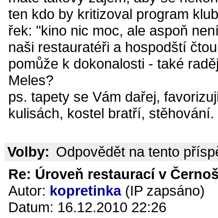
ten kdo by kritizoval program kl
řek: "kino nic moc, ale aspoň není
naši restauratéři a hospodští čtou
pomůže k dokonalosti - také raděj
Meles?
ps. tapety se Vám dařej, favorizuj
kulisách, kostel bratří, stěhování.
Volby:
Odpovědět na tento přís
Re: Úroveň restaurací v Černoš
Autor:
kopretinka
(IP zapsáno)
Datum: 16.12.2010 22:26