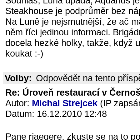
Souhlas, Luna upadá, Aquarius je 
Steakhouse je podprůměr bez náp
Na Luně je nejsmutnější, že ač m
něm říci jedinou informaci. Brigád
docela hezké holky, takže, když u
koukat :-)
Volby:
Odpovědět na tento přís
Re: Úroveň restaurací v Černoš
Autor:
Michal Strejcek
(IP zapsá
Datum: 16.12.2010 12:48
Pane rjaegere, zkuste se na to po