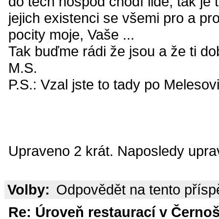
do těch hospod chodí lidé, tak je t
jejich existenci se všemi pro a pr
pocity moje, Vaše ...
Tak buďme rádi že jsou a že ti dob
M.S.
P.S.: Vzal jste to tady po Melesov
Upraveno 2 krát. Naposledy uprav
Volby:
Odpovědět na tento přís
Re: Úroveň restaurací v Černoš