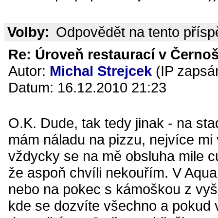
Volby:
Odpovědět na tento přís
Re: Úroveň restaurací v Černoš
Autor:
Michal Strejcek
(IP zapsá
Datum: 16.12.2010 21:23
O.K. Dude, tak tedy jinak - na st
mám náladu na pizzu, nejvíce mi 
vždycky se na mě obsluha mile cul
že aspoň chvíli nekouřím. V Aquar
nebo na pokec s kámoškou z vyš
kde se dozvíte všechno a pokud v