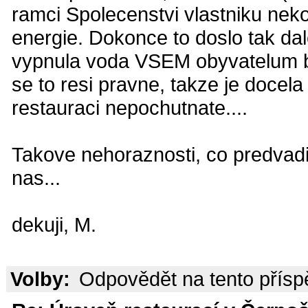
ramci Spolecenstvi vlastniku nekol
energie. Dokonce to doslo tak dal
vypnula voda VSEM obyvatelum b
se to resi pravne, takze je docel
restauraci nepochutnate....
Takove nehoraznosti, co predvadi 
nas...
dekuji, M.
Volby:
Odpovědět na tento přís