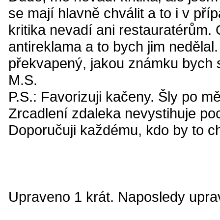
se mají hlavně chválit a to i v př
kritika nevadí ani restauratérům.
antireklama a to bych jim nedělal
překvapený, jakou známku bych si
M.S.
P.S.: Favorizuji kačeny. Šly po mě
Zrcadlení zdaleka nevystihuje poci
Doporučuji každému, kdo by to ch
Upraveno 1 krát. Naposledy uprav