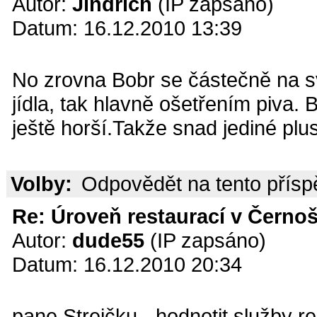
Autor:
Jindřich
(IP zapsáno)
Datum: 16.12.2010 13:39
No zrovna Bobr se částečně na sv
jídla, tak hlavně ošetřením piva.
ještě horší.Takže snad jediné plus
Volby:
Odpovědět na tento přís
Re: Úroveň restaurací v Černoš
Autor:
dude55
(IP zapsáno)
Datum: 16.12.2010 20:34
pane Strejčku - hodnotit služby re