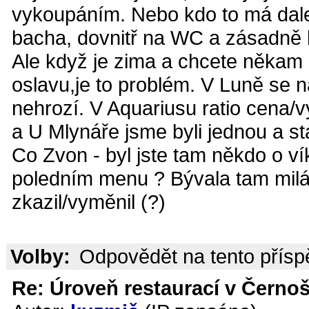
vykoupáním. Nebo kdo to má dalek
bacha, dovnitř na WC a zásadně 
Ale když je zima a chcete někam 
oslavu,je to problém. V Luně se n
nehrozí. V Aquariusu ratio cena/
a U Mlynáře jsme byli jednou a sta
Co Zvon - byl jste tam někdo o ví
poledním menu ? Bývala tam milá 
zkazil/vyměnil (?)
Volby:
Odpovědět na tento přís
Re: Úroveň restaurací v Černoš