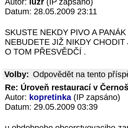
Autor:
luzr
(IP zapsáno)
Datum: 28.05.2009 23:11
SKUSTE NEKDY PIVO A PANÁK 
NEBUDETE JIŽ NIKDY CHODIT
O TOM PŘESVĚDČÍ .
Volby:
Odpovědět na tento přís
Re: Úroveň restaurací v Černoš
Autor:
kopretinka
(IP zapsáno)
Datum: 29.05.2009 03:39
u obdobneho obcerstvovaciho zari