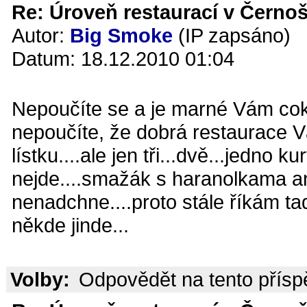
Re: Úroveň restaurací v Černoš
Autor:
Big Smoke
(IP zapsáno)
Datum: 18.12.2010 01:04
Nepoučíte se a je marné Vám coko
nepoučíte, že dobrá restaurace V
lístku....ale jen tři...dvě...jedno k
nejde....smažák s haranolkama a
nenadchne....proto stále říkám ta
někde jinde...
Volby:
Odpovědět na tento přís