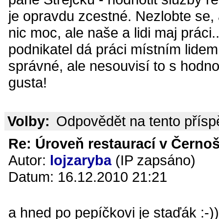
je opravdu zcestné. Nezlobte se, 
nic moc, ale naše a lidi maj práci.
podnikatel dá práci místním lidem,
správné, ale nesouvisí to s hodn
gusta!
Volby:
Odpovědět na tento přís
Re: Úroveň restaurací v Černoš
Autor:
lojzaryba
(IP zapsáno)
Datum: 16.12.2010 21:21
a hned po pepíčkovi je staďák :-))