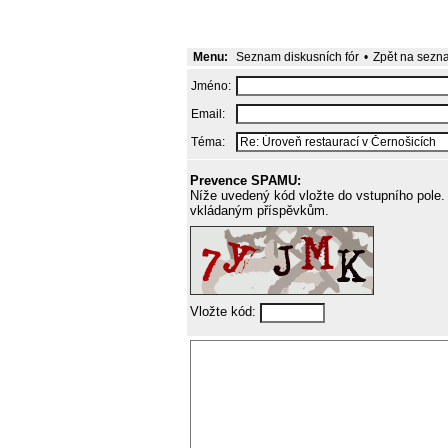
Menu:
Seznam diskusních fór
•
Zpět na sezn
Jméno:
Email:
Téma:
Prevence SPAMU:
Níže uvedený kód vložte do vstupního pole. 
vkládaným příspěvkům.
Vložte kód: