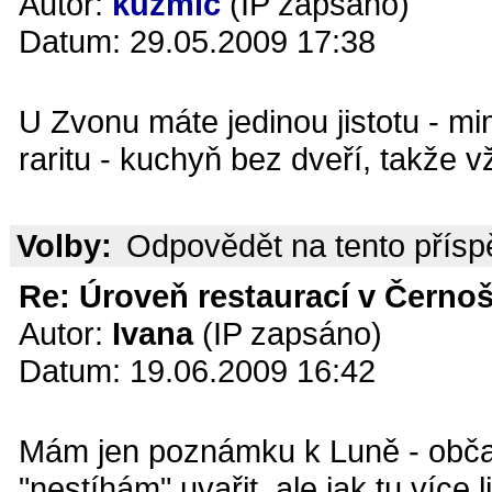
Autor:
kuzmič
(IP zapsáno)
Datum: 29.05.2009 17:38
U Zvonu máte jedinou jistotu - m
raritu - kuchyň bez dveří, takže 
Volby:
Odpovědět na tento přís
Re: Úroveň restaurací v Černoš
Autor:
Ivana
(IP zapsáno)
Datum: 19.06.2009 16:42
Mám jen poznámku k Luně - občas
"nestíhám" uvařit, ale jak tu víc