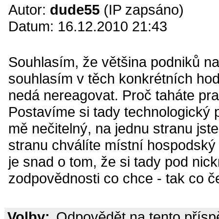
Autor:
dude55
(IP zapsáno)
Datum: 16.12.2010 21:43
Souhlasím, že většina podniků nap
souhlasím v těch konkrétních hod
nedá nereagovat. Proč taháte pr
Postavíme si tady technologický p
mě nečitelný, na jednu stranu jst
stranu chválíte místní hospodský
je snad o tom, že si tady pod ni
zodpovědnosti co chce - tak co č
Volby:
Odpovědět na tento přís