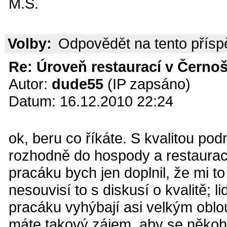
M.S.
Volby:
Odpovědět na tento přís
Re: Úroveň restaurací v Černoš
Autor:
dude55
(IP zapsáno)
Datum: 16.12.2010 22:24
ok, beru co říkáte. S kvalitou po
rozhodně do hospody a restaura
pracáku bych jen doplnil, že mi t
nesouvisí to s diskusí o kvalitě; l
pracáku vyhýbají asi velkým obl
máte takový zájem, aby se někoho