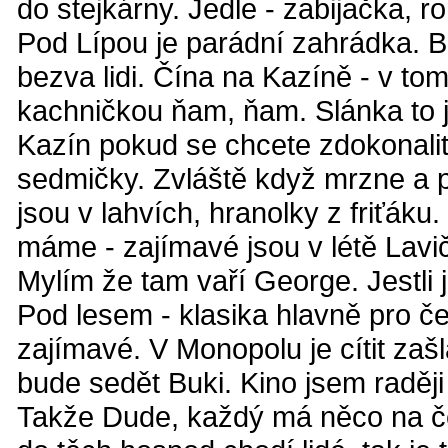
do stejkárny. Jedle - zabijačka, r
Pod Lípou je parádní zahrádka. B
bezva lidi. Čína na Kazíně - v tom 
kachničkou ňam, ňam. Slánka to 
Kazín pokud se chcete zdokonalit
sedmičky. Zvláště když mrzne a p
jsou v lahvích, hranolky z friťáku
máme - zajímavé jsou v létě Lavi
Mylím že tam vaří George. Jestli j
Pod lesem - klasika hlavně pro če
zajímavé. V Monopolu je cítit zaš
bude sedět Buki. Kino jsem raději
Takže Dude, každý má něco na če