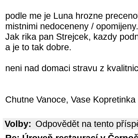
podle me je Luna hrozne precenov
mistnimi nedoceneny / opomijeny. 
Jak rika pan Strejcek, kazdy podni
a je to tak dobre.
neni nad domaci stravu z kvalitni
Chutne Vanoce, Vase Kopretinka
Volby:
Odpovědět na tento přís
Re: Úroveň restaurací v Černoš