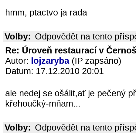
hmm, ptactvo ja rada
Volby:
Odpovědět na tento přís
Re: Úroveň restaurací v Černoš
Autor:
lojzaryba
(IP zapsáno)
Datum: 17.12.2010 20:01
ale nedej se ošálit,ať je pečený 
křehoučký-mňam...
Volby:
Odpovědět na tento přís