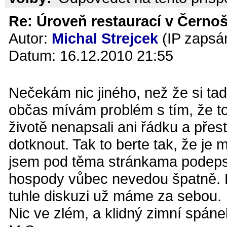
Re: Úroveň restaurací v Černoš
Autor:
Michal Strejcek
(IP zapsá
Datum: 16.12.2010 21:55
Nečekám nic jiného, než že si t
občas mívám problém s tím, že toh
životě nenapsali ani řádku a přes
dotknout. Tak to berte tak, že je 
jsem pod těma stránkama podepsan
hospody vůbec nevedou špatně. K
tuhle diskuzi už máme za sebou.
Nic ve zlém, a klidný zimní spáne