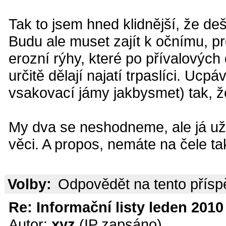
Tak to jsem hned klidnější, že de
Budu ale muset zajít k očnímu, pr
erozní rýhy, které po přívalových
určitě dělají najatí trpaslíci. Ucp
vsakovací jámy jakbysmet) tak, ž
My dva se neshodneme, ale já už 
věci. A propos, nemáte na čele t
Volby:
Odpovědět na tento přís
Re: Informační listy leden 2010 
Autor:
xyz
(IP zapsáno)