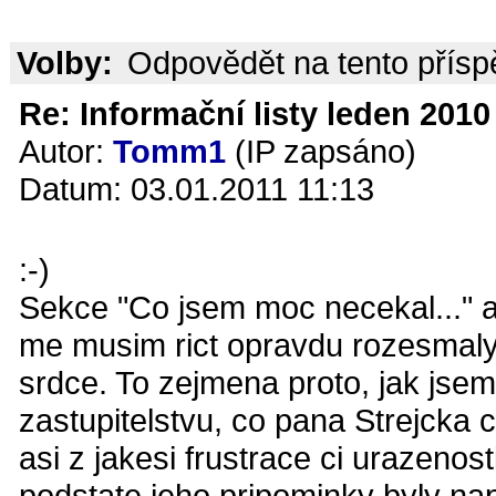
Volby:
Odpovědět na tento přís
Re: Informační listy leden 2010 
Autor:
Tomm1
(IP zapsáno)
Datum: 03.01.2011 11:13
:-)
Sekce "Co jsem moc necekal..." a
me musim rict opravdu rozesmaly.
srdce. To zejmena proto, jak jsem 
zastupitelstvu, co pana Strejcka 
asi z jakesi frustrace ci urazenos
podstate jeho pripominky byly na