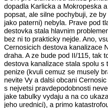
dopadla Karlicka a Mokropeska a 
popsat, ale silne pochybuji, ze 
jako paterni) nebyla. Prave pod 
destovka stala hlavnim problemem
bez ni to prakticky nejde. Ano, 
Cernosicich destova kanalizace N
draha. A ze bude pod II/115, tak 
destova kanalizace stala spolu s
penize (kvuli cemuz se musely bra
nevite Vy a dalsi obcani Cernosic
s nejvetsi pravdepodobnosti neved
jake tabulky vydaju a na co ukaz
jeho urednici), a primo katastrofo