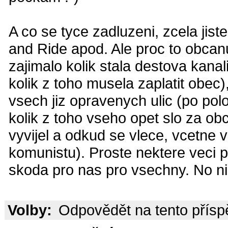
A co se tyce zadluzeni, zcela ji
and Ride apod. Ale proc to obcan
zajimalo kolik stala destova kan
kolik z toho musela zaplatit obec)
vsech jiz opravenych ulic (po pol
kolik z toho vseho opet slo za obci
vyvijel a odkud se vlece, vcetne v
komunistu). Proste nektere veci pol
skoda pro nas pro vsechny. No nic
Volby:
Odpovědět na tento přís