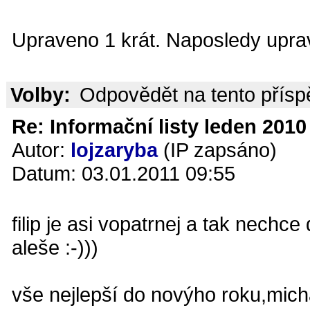
Upraveno 1 krát. Naposledy uprav
Volby:
Odpovědět na tento přís
Re: Informační listy leden 2010 
Autor:
lojzaryba
(IP zapsáno)
Datum: 03.01.2011 09:55
filip je asi vopatrnej a tak nechc
aleše :-)))
vše nejlepší do novýho roku,micha