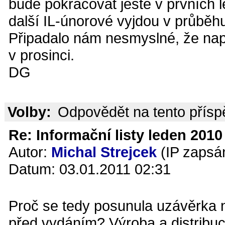
bude pokračovat ještě v prvních
další IL-únorové vyjdou v průběhu 
Připadalo nám nesmyslné, že např
v prosinci.
DG
Volby:
Odpovědět na tento přís
Re: Informační listy leden 2010 
Autor:
Michal Strejcek
(IP zapsá
Datum: 03.01.2011 02:31
Proč se tedy posunula uzávěrka
před vydáním? Výroba a distribuc