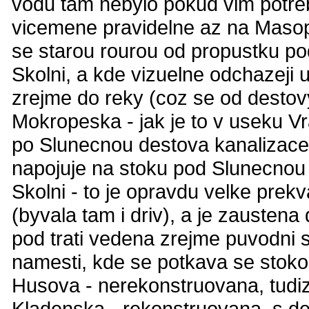
vodu tam nebylo pokud vim potreb
vicemene pravidelne az na Masopu
se starou rourou od propustku pod
Skolni, a kde vizuelne odchazeji u
zrejme do reky (coz se od destovy
Mokropeska - jak je to v useku Vr
po Slunecnou destova kanalizace
napojuje na stoku pod Slunecnou
Skolni - to je opravdu velke pre
(byvala tam i driv), a je zaustena
pod trati vedena zrejme puvodni 
namesti, kde se potkava se stok
Husova - nerekonstruovana, tudiz
Kladenska - rekonstruovana, s de