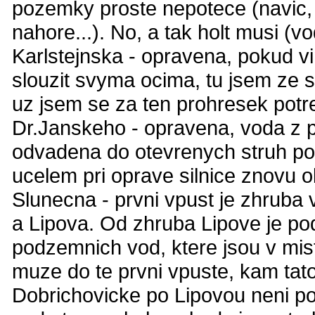
pozemky proste nepotece (navic,
nahore...). No, a tak holt musi (v
Karlstejnska - opravena, pokud v
slouzit svyma ocima, tu jsem ze sv
uz jsem se za ten prohresek potr
Dr.Janskeho - opravena, voda z p
odvadena do otevrenych struh pod
ucelem pri oprave silnice znovu 
Slunecna - prvni vpust je zhruba
a Lipova. Od zhruba Lipove je po
podzemnich vod, ktere jsou v mist
muze do te prvni vpuste, kam tat
Dobrichovicke po Lipovou neni pod