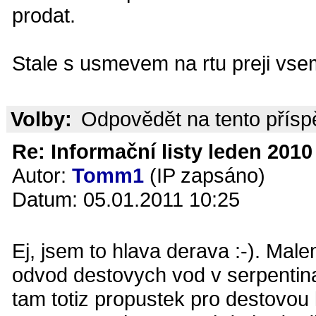
prodat.
Stale s usmevem na rtu preji vsem
Volby:
Odpovědět na tento přís
Re: Informační listy leden 2010 
Autor:
Tomm1
(IP zapsáno)
Datum: 05.01.2011 10:25
Ej, jsem to hlava derava :-). Ma
odvod destovych vod v serpentinac
tam totiz propustek pro destovou