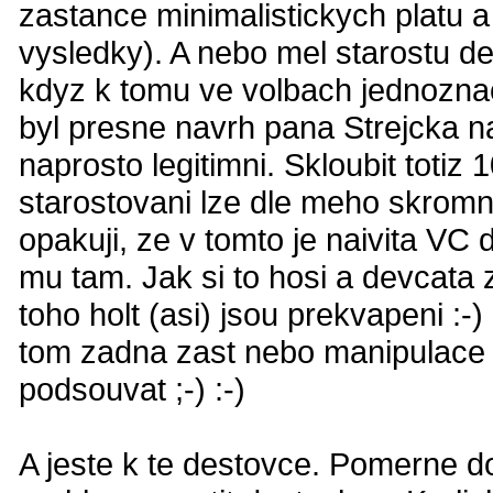
zastance minimalistickych platu 
vysledky). A nebo mel starostu del
kdyz k tomu ve volbach jednozn
byl presne navrh pana Strejcka na
naprosto legitimni. Skloubit toti
starostovani lze dle meho skromne
opakuji, ze v tomto je naivita VC
mu tam. Jak si to hosi a devcata 
toho holt (asi) jsou prekvapeni :-
tom zadna zast nebo manipulace n
podsouvat ;-) :-)
A jeste k te destovce. Pomerne do