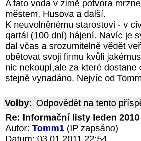
A tato voda v zimě potvora mrzne 
městem, Husova a další.
K neuvolněnému starostovi - v ci
qartál (100 dní) hájení. Navíc je
dal včas a srozumitelně vědět ve
obětovat svoji firmu kvůli jakémus
nic nekoupí,ale za které dostane
stejně vynadáno. Nejvíc od Tomm
Volby:
Odpovědět na tento přís
Re: Informační listy leden 2010 
Autor:
Tomm1
(IP zapsáno)
Datum: 03.01.2011 22:54