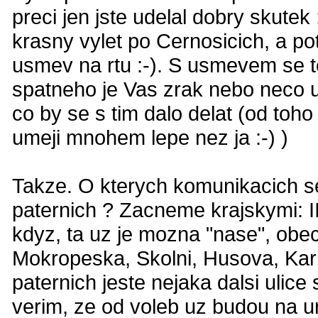
preci jen jste udelal dobry skutek 
krasny vylet po Cernosicich, a po
usmev na rtu :-). S usmevem se t
spatneho je Vas zrak nebo neco up
co by se s tim dalo delat (od toho
umeji mnohem lepe nez ja :-) )
Takze. O kterych komunikacich se
paternich ? Zacneme krajskymi: II
kdyz, ta uz je mozna "nase", obec
Mokropeska, Skolni, Husova, Kar
paternich jeste nejaka dalsi uli
verim, ze od voleb uz budou na ur