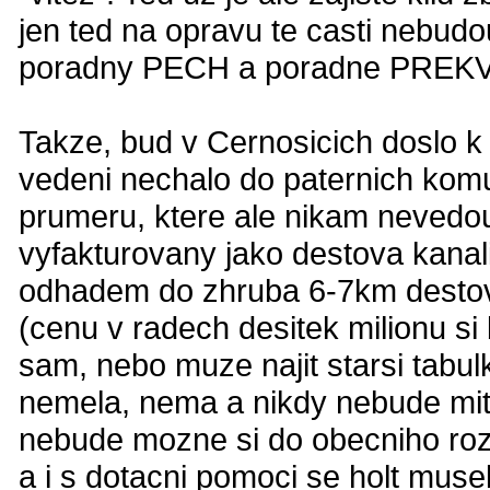
jen ted na opravu te casti nebud
poradny PECH a poradne PREKVAP
Takze, bud v Cernosicich doslo k
vedeni nechalo do paternich komu
prumeru, ktere ale nikam nevedou
vyfakturovany jako destova kanal
odhadem do zhruba 6-7km destov
(cenu v radech desitek milionu s
sam, nebo muze najit starsi tabul
nemela, nema a nikdy nebude mit 
nebude mozne si do obecniho rozp
a i s dotacni pomoci se holt mus