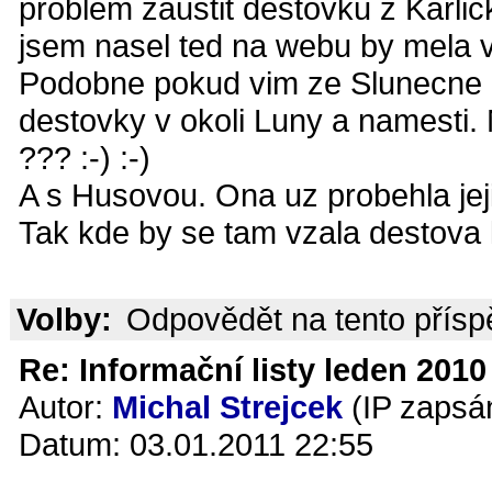
problem zaustit destovku z Karli
jsem nasel ted na webu by mela 
Podobne pokud vim ze Slunecne d
destovky v okoli Luny a namesti
??? :-) :-)
A s Husovou. Ona uz probehla jej
Tak kde by se tam vzala destova k
Volby:
Odpovědět na tento přís
Re: Informační listy leden 2010 
Autor:
Michal Strejcek
(IP zapsá
Datum: 03.01.2011 22:55