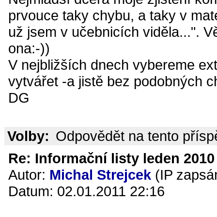
prvouce taky chybu, a taky v mat
už jsem v učebnicích viděla...". 
ona:-))
V nejbližších dnech vybereme ext
vytvářet -a jistě bez podobných c
DG
Volby:
Odpovědět na tento přís
Re: Informační listy leden 2010 
Autor:
Michal Strejcek
(IP zapsá
Datum: 02.01.2011 22:16