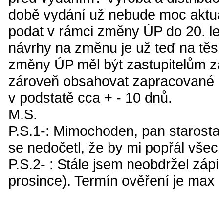
době vydání už nebude moc aktuá
podat v rámci změny ÚP do 20. le
návrhy na změnu je už teď na tě
změny ÚP měl být zastupitelům z
zároveň obsahovat zapracované n
v podstatě cca + - 10 dnů.
M.S.
P.S.1-: Mimochoden, pan starosta 
se nedočetl, že by mi popřál všec
P.S.2- : Stále jsem neobdržel zápi
prosince). Termín ověření je max