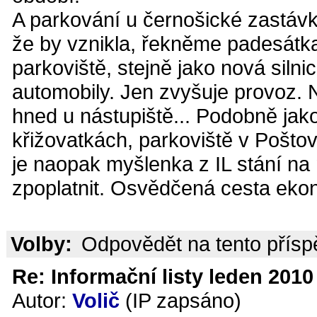
A parkování u černošické zastávky
že by vznikla, řekněme padesátka
parkoviště, stejně jako nová silnic
automobily. Jen zvyšuje provoz. N
hned u nástupiště... Podobně jako
křižovatkách, parkoviště v Pošto
je naopak myšlenka z IL stání na
zpoplatnit. Osvědčená cesta ekon
Volby:
Odpovědět na tento přís
Re: Informační listy leden 2010 
Autor:
Volič
(IP zapsáno)