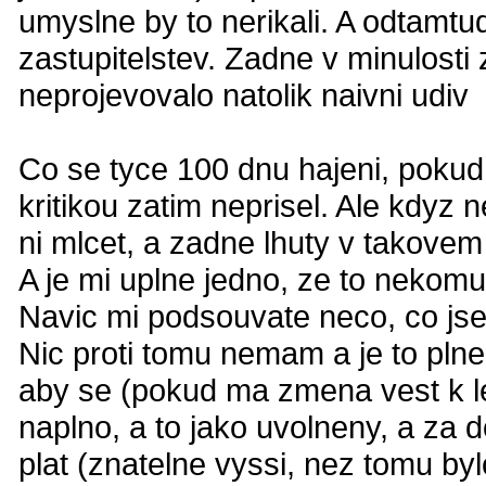
umyslne by to nerikali. A odtamtu
zastupitelstev. Zadne v minulosti
neprojevovalo natolik naivni udiv
Co se tyce 100 dnu hajeni, pokud
kritikou zatim neprisel. Ale kdyz
ni mlcet, a zadne lhuty v takovem 
A je mi uplne jedno, ze to nekomu 
Navic mi podsouvate neco, co jsem 
Nic proti tomu nemam a je to plne l
aby se (pokud ma zmena vest k l
naplno, a to jako uvolneny, a za do
plat (znatelne vyssi, nez tomu byl