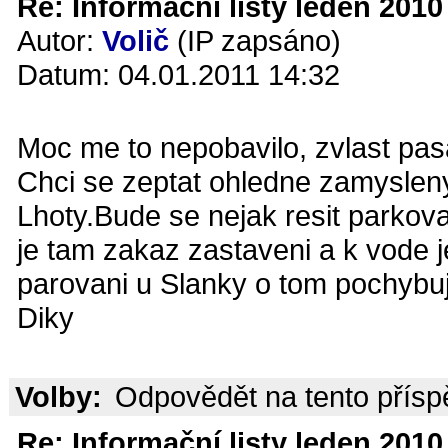
Re: Informační listy leden 2010 
Autor:
Volič
(IP zapsáno)
Datum: 04.01.2011 14:32
Moc me to nepobavilo, zvlast pa
Chci se zeptat ohledne zamysleny
Lhoty.Bude se nejak resit parkov
je tam zakaz zastaveni a k vode je
parovani u Slanky o tom pochybuj
Diky
Volby:
Odpovědět na tento přís
Re: Informační listy leden 2010 