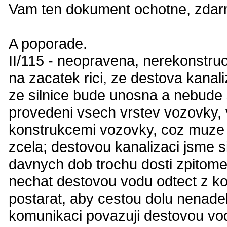
Vam ten dokument ochotne, zdarma
A poporade.
II/115 - neopravena, nerekonstru
na zacatek rici, ze destova kanali
ze silnice bude unosna a nebude 
provedeni vsech vrstev vozovky,
konstrukcemi vozovky, coz muze 
zcela; destovou kanalizaci jsme si
davnych dob trochu dosti zpitomel
nechat destovou vodu odtect z ko
postarat, aby cestou dolu nenade
komunikaci povazuji destovou vodu