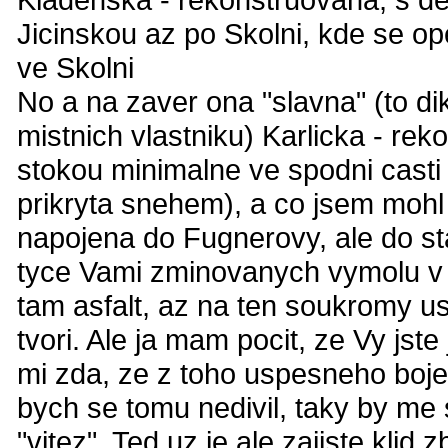
Jicinskou az po Skolni, kde se op
ve Skolni
No a na zaver ona "slavna" (to 
mistnich vlastniku) Karlicka - re
stokou minimalne ve spodni casti
prikryta snehem), a co jsem mohl 
napojena do Fugnerovy, ale do sta
tyce Vami zminovanych vymolu v 
tam asfalt, az na ten soukromy us
tvori. Ale ja mam pocit, ze Vy jst
mi zda, ze z toho uspesneho boje 
bych se tomu nedivil, taky by me 
"vitez". Ted uz je ale zajiste klid