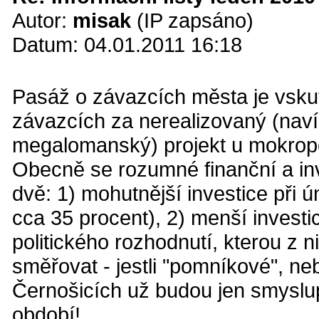
Autor:
misak
(IP zapsáno)
Datum: 04.01.2011 16:18
Pasáž o závazcích města je vskut
závazcích za nerealizovaný (nav
megalomanský) projekt u mokrop
Obecně se rozumné finanční a inve
dvě: 1) mohutnější investice při
cca 35 procent), 2) menší investi
politického rozhodnutí, kterou z 
směřovat - jestli "pomníkové", n
Černošicích už budou jen smyslup
období!