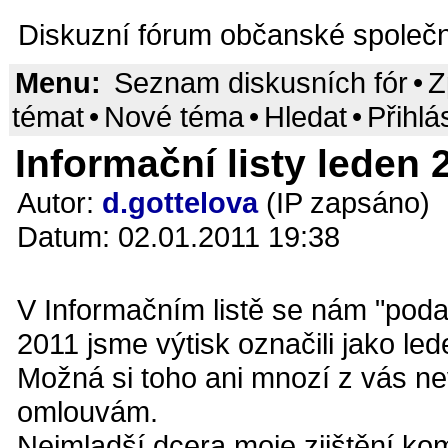
Diskuzní fórum občanské společn
Menu:
Seznam diskusních fór
•
Z
témat
•
Nové téma
•
Hledat
•
Přihlá
Informační listy leden 2
Autor:
d.gottelova
(IP zapsáno)
Datum: 02.01.2011 19:38
V Informačním listě se nám "podař
2011 jsme výtisk označili jako le
Možná si toho ani mnozí z vás ne
omlouvám.
Nejmladší dcera moje zjištění ko