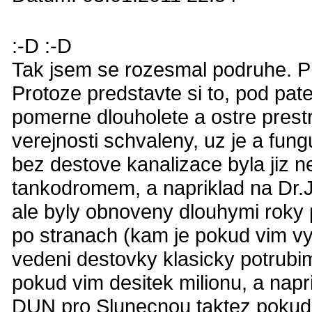
:-D :-D
Tak jsem se rozesmal podruhe. Pr
Protoze predstavte si to, pod pat
pomerne dlouholete a ostre prestr
verejnosti schvaleny, uz je a fung
bez destove kanalizace byla jiz n
tankodromem, a napriklad na Dr.
ale byly obnoveny dlouhymi roky 
po stranach (kam je pokud vim v
vedeni destovky klasicky potrubi
pokud vim desitek milionu, a nap
DUN pro Slunecnou taktez pokud 