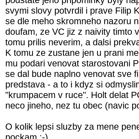
svymi slovy potvrdil i prave Filip
se dle meho skromneho nazoru nao
doufam, ze VC jiz z naivity timto v
tomu prilis neverim, a dalsi prekva
K tomu ze zustane jen u prani me
mu podari venovat starostovani 
se dal bude naplno venovat sve f
predstava - a to i kdyz si odmysl
"krumpacem v ruce". Holt delat P
neco jineho, nez tu obec (navic po
O kolik lepsi sluzby za mene pene
pockam :-)