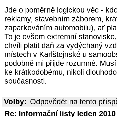
Jde o poměrně logickou věc - kdo
reklamy, stavebním záborem, krá
zaparkováním automobilu), ať plat
To je ovšem extremní stanovisko
chvíli platit daň za vydýchaný vzd
místech v Karlštejnské u samoobs
podobně mi přijde rozumné. Musí j
ke krátkodobému, nikoli dlouhodo
současnosti.
Volby:
Odpovědět na tento přís
Re: Informační listy leden 2010 