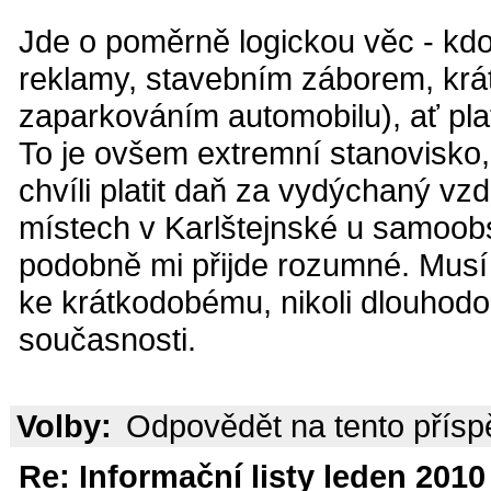
Jde o poměrně logickou věc - kdo
reklamy, stavebním záborem, krá
zaparkováním automobilu), ať plat
To je ovšem extremní stanovisko
chvíli platit daň za vydýchaný vzd
místech v Karlštejnské u samoobs
podobně mi přijde rozumné. Musí j
ke krátkodobému, nikoli dlouhodo
současnosti.
Volby:
Odpovědět na tento přís
Re: Informační listy leden 2010 