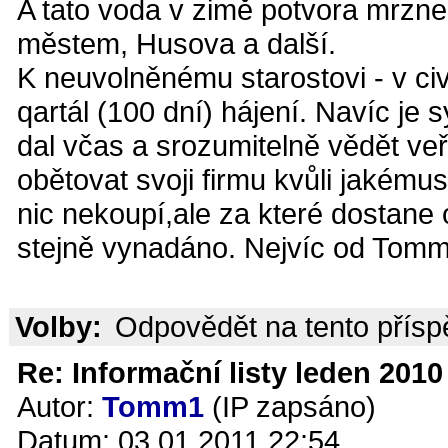
A tato voda v zimě potvora mrzne 
městem, Husova a další.
K neuvolněnému starostovi - v ci
qartál (100 dní) hájení. Navíc je
dal včas a srozumitelně vědět ve
obětovat svoji firmu kvůli jakémus
nic nekoupí,ale za které dostane
stejně vynadáno. Nejvíc od Tomm
Volby:
Odpovědět na tento přís
Re: Informační listy leden 2010 
Autor:
Tomm1
(IP zapsáno)
Datum: 03.01.2011 22:54