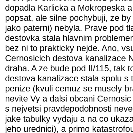
dopadla Karlicka a Mokropeska a 
popsat, ale silne pochybuji, ze 
jako paterni) nebyla. Prave pod 
destovka stala hlavnim problemem
bez ni to prakticky nejde. Ano, 
Cernosicich destova kanalizace N
draha. A ze bude pod II/115, tak 
destova kanalizace stala spolu s
penize (kvuli cemuz se musely bra
nevite Vy a dalsi obcani Cernosic
s nejvetsi pravdepodobnosti neved
jake tabulky vydaju a na co ukaz
jeho urednici), a primo katastrofo