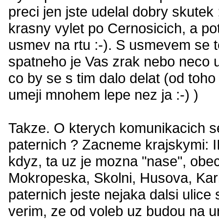
preci jen jste udelal dobry skutek 
krasny vylet po Cernosicich, a po
usmev na rtu :-). S usmevem se t
spatneho je Vas zrak nebo neco up
co by se s tim dalo delat (od toho
umeji mnohem lepe nez ja :-) )
Takze. O kterych komunikacich se
paternich ? Zacneme krajskymi: II
kdyz, ta uz je mozna "nase", obec
Mokropeska, Skolni, Husova, Kar
paternich jeste nejaka dalsi uli
verim, ze od voleb uz budou na ur