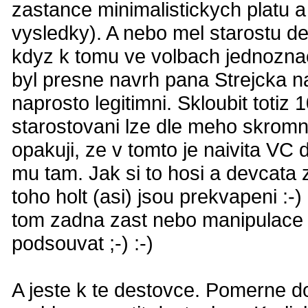
zastance minimalistickych platu 
vysledky). A nebo mel starostu del
kdyz k tomu ve volbach jednozn
byl presne navrh pana Strejcka na
naprosto legitimni. Skloubit toti
starostovani lze dle meho skromne
opakuji, ze v tomto je naivita VC
mu tam. Jak si to hosi a devcata 
toho holt (asi) jsou prekvapeni :-
tom zadna zast nebo manipulace n
podsouvat ;-) :-)
A jeste k te destovce. Pomerne do