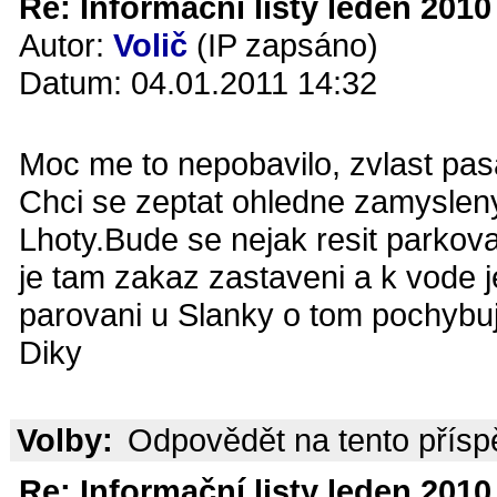
Re: Informační listy leden 2010 
Autor:
Volič
(IP zapsáno)
Datum: 04.01.2011 14:32
Moc me to nepobavilo, zvlast pa
Chci se zeptat ohledne zamysleny
Lhoty.Bude se nejak resit parkov
je tam zakaz zastaveni a k vode je
parovani u Slanky o tom pochybuj
Diky
Volby:
Odpovědět na tento přís
Re: Informační listy leden 2010 