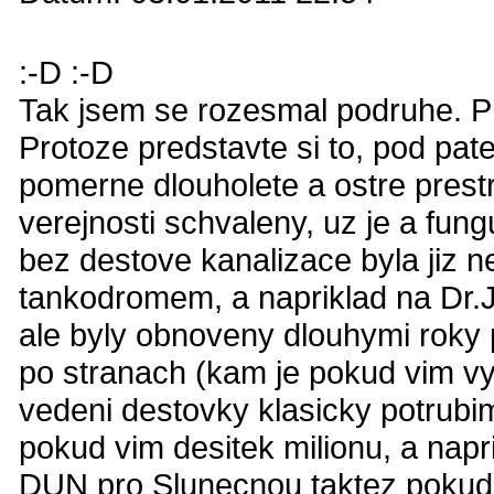
:-D :-D
Tak jsem se rozesmal podruhe. Pr
Protoze predstavte si to, pod pat
pomerne dlouholete a ostre prestr
verejnosti schvaleny, uz je a fung
bez destove kanalizace byla jiz n
tankodromem, a napriklad na Dr.
ale byly obnoveny dlouhymi roky 
po stranach (kam je pokud vim v
vedeni destovky klasicky potrubi
pokud vim desitek milionu, a nap
DUN pro Slunecnou taktez pokud 