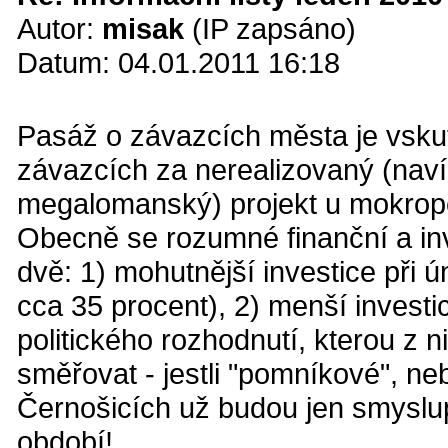
Autor:
misak
(IP zapsáno)
Datum: 04.01.2011 16:18
Pasáž o závazcích města je vskut
závazcích za nerealizovaný (nav
megalomanský) projekt u mokrop
Obecně se rozumné finanční a inve
dvě: 1) mohutnější investice při
cca 35 procent), 2) menší investi
politického rozhodnutí, kterou z 
směřovat - jestli "pomníkové", n
Černošicích už budou jen smyslup
období!