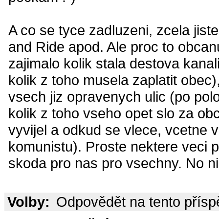
A co se tyce zadluzeni, zcela ji
and Ride apod. Ale proc to obcan
zajimalo kolik stala destova kan
kolik z toho musela zaplatit obec)
vsech jiz opravenych ulic (po pol
kolik z toho vseho opet slo za obci
vyvijel a odkud se vlece, vcetne v
komunistu). Proste nektere veci pol
skoda pro nas pro vsechny. No nic
Volby:
Odpovědět na tento přís