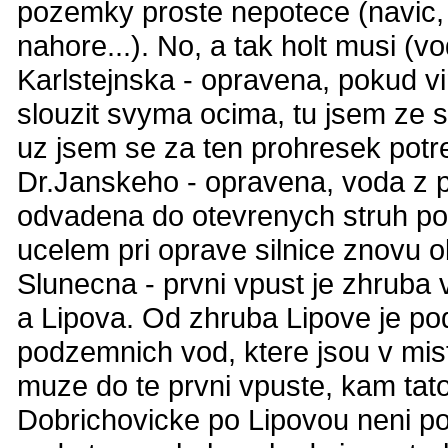
pozemky proste nepotece (navic,
nahore...). No, a tak holt musi (v
Karlstejnska - opravena, pokud v
slouzit svyma ocima, tu jsem ze sv
uz jsem se za ten prohresek potr
Dr.Janskeho - opravena, voda z p
odvadena do otevrenych struh pod
ucelem pri oprave silnice znovu 
Slunecna - prvni vpust je zhruba
a Lipova. Od zhruba Lipove je po
podzemnich vod, ktere jsou v mist
muze do te prvni vpuste, kam tat
Dobrichovicke po Lipovou neni pod