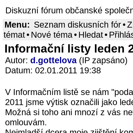
Diskuzní fórum občanské společn
Menu:
Seznam diskusních fór
•
Z
témat
•
Nové téma
•
Hledat
•
Přihlá
Informační listy leden 2
Autor:
d.gottelova
(IP zapsáno)
Datum: 02.01.2011 19:38
V Informačním listě se nám "podař
2011 jsme výtisk označili jako le
Možná si toho ani mnozí z vás ne
omlouvám.
Nejmladší dcera moje zjištění ko