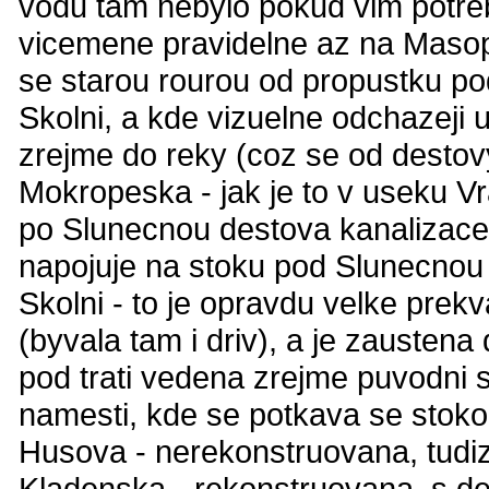
vodu tam nebylo pokud vim potreb
vicemene pravidelne az na Masopu
se starou rourou od propustku pod
Skolni, a kde vizuelne odchazeji u
zrejme do reky (coz se od destovy
Mokropeska - jak je to v useku Vr
po Slunecnou destova kanalizace
napojuje na stoku pod Slunecnou
Skolni - to je opravdu velke pre
(byvala tam i driv), a je zaustena
pod trati vedena zrejme puvodni 
namesti, kde se potkava se stok
Husova - nerekonstruovana, tudiz
Kladenska - rekonstruovana, s de