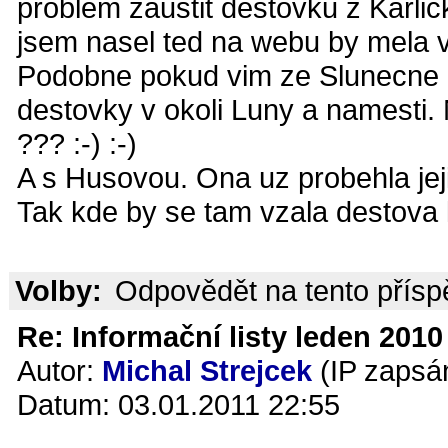
problem zaustit destovku z Karli
jsem nasel ted na webu by mela 
Podobne pokud vim ze Slunecne d
destovky v okoli Luny a namesti
??? :-) :-)
A s Husovou. Ona uz probehla jej
Tak kde by se tam vzala destova k
Volby:
Odpovědět na tento přís
Re: Informační listy leden 2010 
Autor:
Michal Strejcek
(IP zapsá
Datum: 03.01.2011 22:55