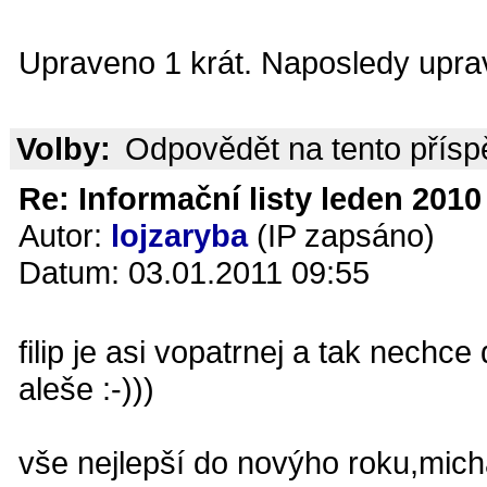
Upraveno 1 krát. Naposledy uprav
Volby:
Odpovědět na tento přís
Re: Informační listy leden 2010 
Autor:
lojzaryba
(IP zapsáno)
Datum: 03.01.2011 09:55
filip je asi vopatrnej a tak nechc
aleše :-)))
vše nejlepší do novýho roku,micha