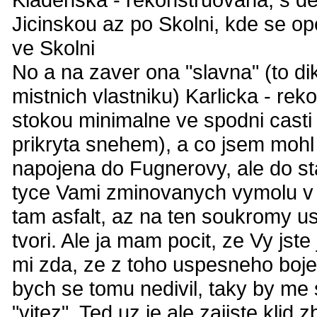
Jicinskou az po Skolni, kde se op
ve Skolni
No a na zaver ona "slavna" (to 
mistnich vlastniku) Karlicka - re
stokou minimalne ve spodni casti
prikryta snehem), a co jsem mohl 
napojena do Fugnerovy, ale do sta
tyce Vami zminovanych vymolu v 
tam asfalt, az na ten soukromy us
tvori. Ale ja mam pocit, ze Vy jst
mi zda, ze z toho uspesneho boje 
bych se tomu nedivil, taky by me 
"vitez". Ted uz je ale zajiste klid