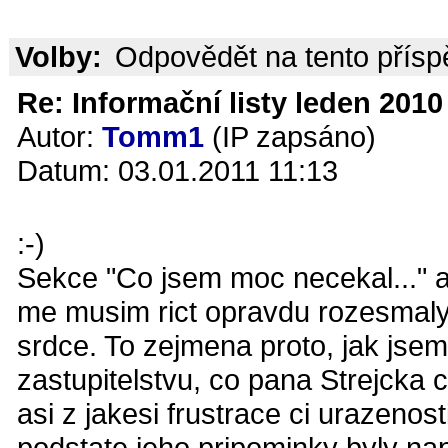
Volby:
Odpovědět na tento přís
Re: Informační listy leden 2010 
Autor:
Tomm1
(IP zapsáno)
Datum: 03.01.2011 11:13
:-)
Sekce "Co jsem moc necekal..." a
me musim rict opravdu rozesmaly.
srdce. To zejmena proto, jak jsem 
zastupitelstvu, co pana Strejcka 
asi z jakesi frustrace ci urazenos
podstate jeho pripominky byly na