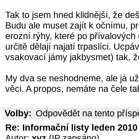
Tak to jsem hned klidnější, že de
Budu ale muset zajít k očnímu, pr
erozní rýhy, které po přívalových
určitě dělají najatí trpaslíci. Ucp
vsakovací jámy jakbysmet) tak, ž
My dva se neshodneme, ale já už 
věci. A propos, nemáte na čele t
Volby:
Odpovědět na tento přís
Re: Informační listy leden 2010 
Autor:
xyz
(IP zapsáno)