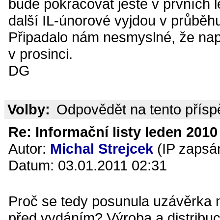
bude pokračovat ještě v prvních
další IL-únorové vyjdou v průběhu 
Připadalo nám nesmyslné, že např
v prosinci.
DG
Volby:
Odpovědět na tento přís
Re: Informační listy leden 2010 
Autor:
Michal Strejcek
(IP zapsá
Datum: 03.01.2011 02:31
Proč se tedy posunula uzávěrka
před vydáním? Výroba a distribuc