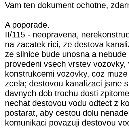
Vam ten dokument ochotne, zdarma
A poporade.
II/115 - neopravena, nerekonstru
na zacatek rici, ze destova kanali
ze silnice bude unosna a nebude 
provedeni vsech vrstev vozovky,
konstrukcemi vozovky, coz muze 
zcela; destovou kanalizaci jsme si
davnych dob trochu dosti zpitomel
nechat destovou vodu odtect z ko
postarat, aby cestou dolu nenade
komunikaci povazuji destovou vodu