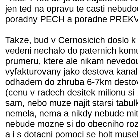
jen ted na opravu te casti nebud
poradny PECH a poradne PREKVAP
Takze, bud v Cernosicich doslo k
vedeni nechalo do paternich komu
prumeru, ktere ale nikam nevedou
vyfakturovany jako destova kanal
odhadem do zhruba 6-7km destov
(cenu v radech desitek milionu s
sam, nebo muze najit starsi tabul
nemela, nema a nikdy nebude mit 
nebude mozne si do obecniho rozp
a i s dotacni pomoci se holt mus