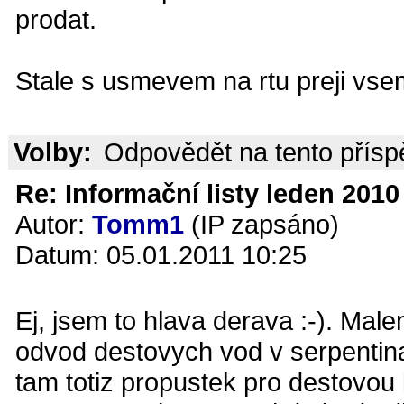
prodat.
Stale s usmevem na rtu preji vsem
Volby:
Odpovědět na tento přís
Re: Informační listy leden 2010 
Autor:
Tomm1
(IP zapsáno)
Datum: 05.01.2011 10:25
Ej, jsem to hlava derava :-). Ma
odvod destovych vod v serpentinac
tam totiz propustek pro destovou