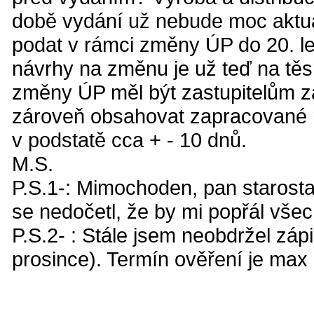
době vydání už nebude moc aktuá
podat v rámci změny ÚP do 20. le
návrhy na změnu je už teď na tě
změny ÚP měl být zastupitelům z
zároveň obsahovat zapracované n
v podstatě cca + - 10 dnů.
M.S.
P.S.1-: Mimochoden, pan starosta 
se nedočetl, že by mi popřál všec
P.S.2- : Stále jsem neobdržel zápi
prosince). Termín ověření je max