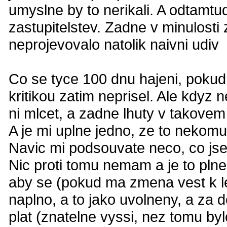
umyslne by to nerikali. A odtamtu
zastupitelstev. Zadne v minulosti
neprojevovalo natolik naivni udiv
Co se tyce 100 dnu hajeni, pokud
kritikou zatim neprisel. Ale kdyz
ni mlcet, a zadne lhuty v takovem 
A je mi uplne jedno, ze to nekomu 
Navic mi podsouvate neco, co jsem 
Nic proti tomu nemam a je to plne l
aby se (pokud ma zmena vest k l
naplno, a to jako uvolneny, a za do
plat (znatelne vyssi, nez tomu byl