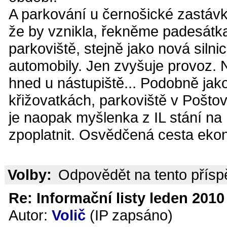
A parkování u černošické zastávky
že by vznikla, řekněme padesátka
parkoviště, stejně jako nová silnic
automobily. Jen zvyšuje provoz. N
hned u nástupiště... Podobně jako
křižovatkách, parkoviště v Pošto
je naopak myšlenka z IL stání na
zpoplatnit. Osvědčená cesta ekon
Volby:
Odpovědět na tento přís
Re: Informační listy leden 2010 
Autor:
Volič
(IP zapsáno)