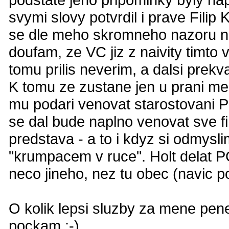
svymi slovy potvrdil i prave Filip
se dle meho skromneho nazoru nao
doufam, ze VC jiz z naivity timto v
tomu prilis neverim, a dalsi prekva
K tomu ze zustane jen u prani me
mu podari venovat starostovani 
se dal bude naplno venovat sve f
predstava - a to i kdyz si odmysl
"krumpacem v ruce". Holt delat P
neco jineho, nez tu obec (navic po
O kolik lepsi sluzby za mene pene
pockam :-)