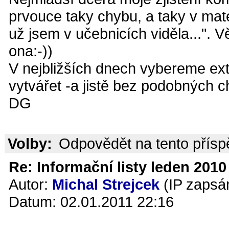
prvouce taky chybu, a taky v mat
už jsem v učebnicích viděla...". 
ona:-))
V nejbližších dnech vybereme ext
vytvářet -a jistě bez podobných c
DG
Volby:
Odpovědět na tento přís
Re: Informační listy leden 2010 
Autor:
Michal Strejcek
(IP zapsá
Datum: 02.01.2011 22:16