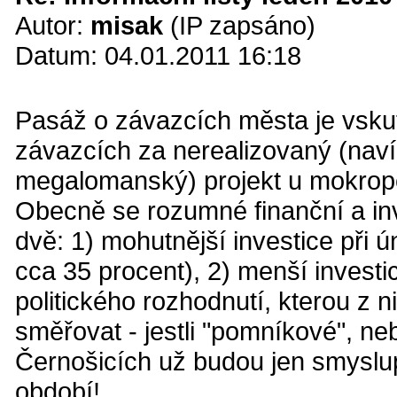
Autor:
misak
(IP zapsáno)
Datum: 04.01.2011 16:18
Pasáž o závazcích města je vskut
závazcích za nerealizovaný (nav
megalomanský) projekt u mokrop
Obecně se rozumné finanční a inve
dvě: 1) mohutnější investice při
cca 35 procent), 2) menší investi
politického rozhodnutí, kterou z 
směřovat - jestli "pomníkové", n
Černošicích už budou jen smyslup
období!