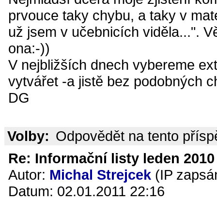
prvouce taky chybu, a taky v mat
už jsem v učebnicích viděla...". 
ona:-))
V nejbližších dnech vybereme ext
vytvářet -a jistě bez podobných c
DG
Volby:
Odpovědět na tento přís
Re: Informační listy leden 2010 
Autor:
Michal Strejcek
(IP zapsá
Datum: 02.01.2011 22:16