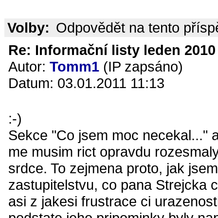
Volby:
Odpovědět na tento přís
Re: Informační listy leden 2010 
Autor:
Tomm1
(IP zapsáno)
Datum: 03.01.2011 11:13
:-)
Sekce "Co jsem moc necekal..." a
me musim rict opravdu rozesmaly.
srdce. To zejmena proto, jak jsem 
zastupitelstvu, co pana Strejcka 
asi z jakesi frustrace ci urazenos
podstate jeho pripominky byly na