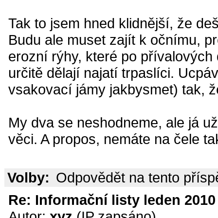
Tak to jsem hned klidnější, že de
Budu ale muset zajít k očnímu, pr
erozní rýhy, které po přívalových
určitě dělají najatí trpaslíci. Ucp
vsakovací jámy jakbysmet) tak, ž
My dva se neshodneme, ale já už 
věci. A propos, nemáte na čele t
Volby:
Odpovědět na tento přís
Re: Informační listy leden 2010 
Autor:
xyz
(IP zapsáno)