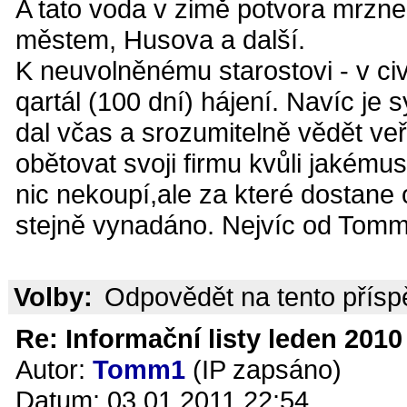
A tato voda v zimě potvora mrzne 
městem, Husova a další.
K neuvolněnému starostovi - v ci
qartál (100 dní) hájení. Navíc je
dal včas a srozumitelně vědět ve
obětovat svoji firmu kvůli jakémus
nic nekoupí,ale za které dostane
stejně vynadáno. Nejvíc od Tomm
Volby:
Odpovědět na tento přís
Re: Informační listy leden 2010 
Autor:
Tomm1
(IP zapsáno)
Datum: 03.01.2011 22:54