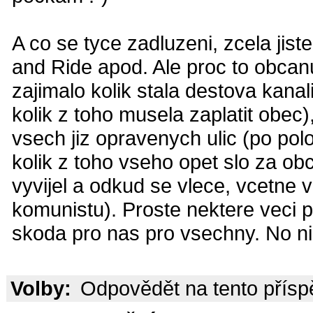
A co se tyce zadluzeni, zcela ji
and Ride apod. Ale proc to obcan
zajimalo kolik stala destova kan
kolik z toho musela zaplatit obec)
vsech jiz opravenych ulic (po pol
kolik z toho vseho opet slo za obci
vyvijel a odkud se vlece, vcetne v
komunistu). Proste nektere veci pol
skoda pro nas pro vsechny. No nic
Volby:
Odpovědět na tento přís