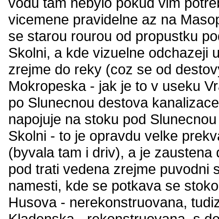
vodu tam nebylo pokud vim potreb
vicemene pravidelne az na Masopu
se starou rourou od propustku pod
Skolni, a kde vizuelne odchazeji u
zrejme do reky (coz se od destovy
Mokropeska - jak je to v useku Vr
po Slunecnou destova kanalizace
napojuje na stoku pod Slunecnou
Skolni - to je opravdu velke pre
(byvala tam i driv), a je zaustena
pod trati vedena zrejme puvodni 
namesti, kde se potkava se stok
Husova - nerekonstruovana, tudiz
Kladenska - rekonstruovana, s de