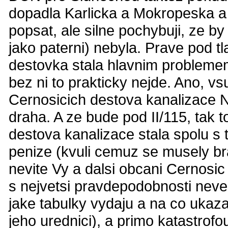
dopadla Karlicka a Mokropeska a 
popsat, ale silne pochybuji, ze 
jako paterni) nebyla. Prave pod 
destovka stala hlavnim problemem
bez ni to prakticky nejde. Ano, 
Cernosicich destova kanalizace N
draha. A ze bude pod II/115, tak 
destova kanalizace stala spolu s
penize (kvuli cemuz se musely bra
nevite Vy a dalsi obcani Cernosic
s nejvetsi pravdepodobnosti neved
jake tabulky vydaju a na co ukaz
jeho urednici), a primo katastrofo