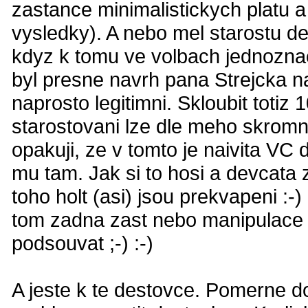
zastance minimalistickych platu 
vysledky). A nebo mel starostu del
kdyz k tomu ve volbach jednozn
byl presne navrh pana Strejcka na
naprosto legitimni. Skloubit toti
starostovani lze dle meho skromne
opakuji, ze v tomto je naivita VC
mu tam. Jak si to hosi a devcata 
toho holt (asi) jsou prekvapeni :-
tom zadna zast nebo manipulace n
podsouvat ;-) :-)
A jeste k te destovce. Pomerne do