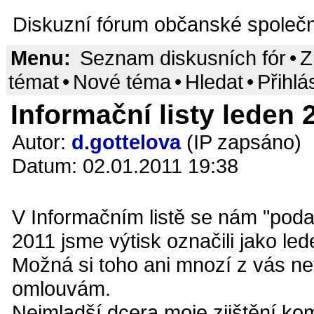
Diskuzní fórum občanské společn
Menu:
Seznam diskusních fór
•
Z
témat
•
Nové téma
•
Hledat
•
Přihlá
Informační listy leden 2
Autor:
d.gottelova
(IP zapsáno)
Datum: 02.01.2011 19:38
V Informačním listě se nám "podař
2011 jsme výtisk označili jako le
Možná si toho ani mnozí z vás ne
omlouvám.
Nejmladší dcera moje zjištění ko