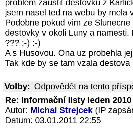
problem zaustit destovku z Karli
jsem nasel ted na webu by mela 
Podobne pokud vim ze Slunecne d
destovky v okoli Luny a namesti
??? :-) :-)
A s Husovou. Ona uz probehla jej
Tak kde by se tam vzala destova k
Volby:
Odpovědět na tento přís
Re: Informační listy leden 2010 
Autor:
Michal Strejcek
(IP zapsá
Datum: 03.01.2011 22:55