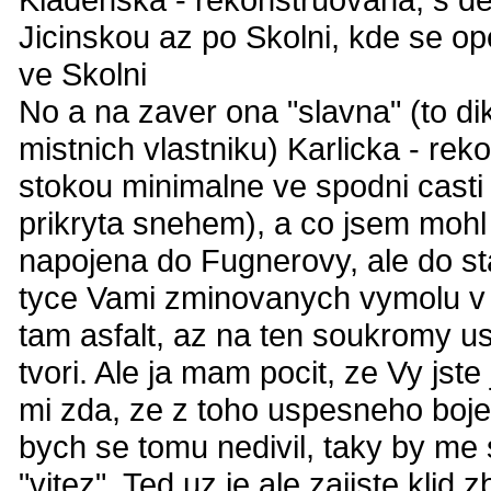
Jicinskou az po Skolni, kde se op
ve Skolni
No a na zaver ona "slavna" (to 
mistnich vlastniku) Karlicka - re
stokou minimalne ve spodni casti
prikryta snehem), a co jsem mohl 
napojena do Fugnerovy, ale do sta
tyce Vami zminovanych vymolu v 
tam asfalt, az na ten soukromy us
tvori. Ale ja mam pocit, ze Vy jst
mi zda, ze z toho uspesneho boje 
bych se tomu nedivil, taky by me 
"vitez". Ted uz je ale zajiste klid