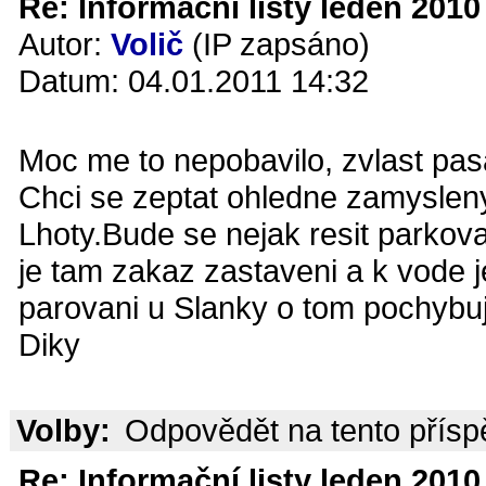
Re: Informační listy leden 2010 
Autor:
Volič
(IP zapsáno)
Datum: 04.01.2011 14:32
Moc me to nepobavilo, zvlast pa
Chci se zeptat ohledne zamysleny
Lhoty.Bude se nejak resit parkov
je tam zakaz zastaveni a k vode je
parovani u Slanky o tom pochybuj
Diky
Volby:
Odpovědět na tento přís
Re: Informační listy leden 2010 