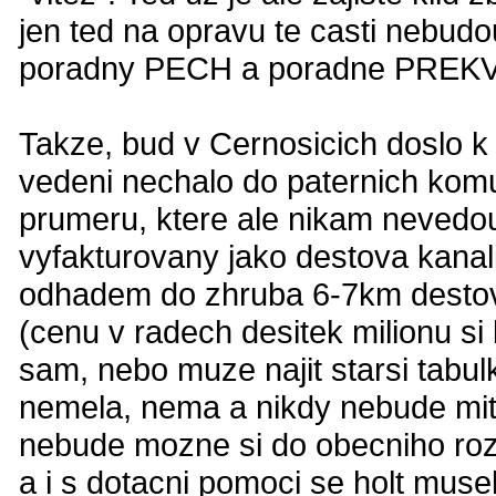
jen ted na opravu te casti nebud
poradny PECH a poradne PREKVAP
Takze, bud v Cernosicich doslo k
vedeni nechalo do paternich komu
prumeru, ktere ale nikam nevedou
vyfakturovany jako destova kanal
odhadem do zhruba 6-7km destov
(cenu v radech desitek milionu s
sam, nebo muze najit starsi tabul
nemela, nema a nikdy nebude mit 
nebude mozne si do obecniho rozp
a i s dotacni pomoci se holt mus