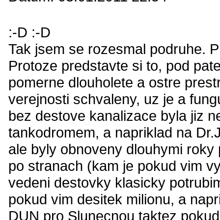
:-D :-D
Tak jsem se rozesmal podruhe. Pr
Protoze predstavte si to, pod pat
pomerne dlouholete a ostre prestr
verejnosti schvaleny, uz je a fung
bez destove kanalizace byla jiz n
tankodromem, a napriklad na Dr.
ale byly obnoveny dlouhymi roky 
po stranach (kam je pokud vim v
vedeni destovky klasicky potrubi
pokud vim desitek milionu, a nap
DUN pro Slunecnou taktez pokud 