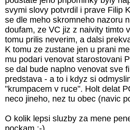
svymi slovy potvrdil i prave Filip
se dle meho skromneho nazoru nao
doufam, ze VC jiz z naivity timto v
tomu prilis neverim, a dalsi prekva
K tomu ze zustane jen u prani me
mu podari venovat starostovani 
se dal bude naplno venovat sve f
predstava - a to i kdyz si odmysl
"krumpacem v ruce". Holt delat P
neco jineho, nez tu obec (navic po
O kolik lepsi sluzby za mene pene
pockam :-)