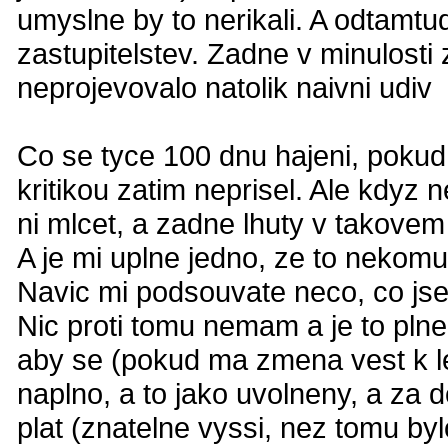
umyslne by to nerikali. A odtamtu
zastupitelstev. Zadne v minulosti
neprojevovalo natolik naivni udiv
Co se tyce 100 dnu hajeni, pokud
kritikou zatim neprisel. Ale kdyz
ni mlcet, a zadne lhuty v takovem 
A je mi uplne jedno, ze to nekomu 
Navic mi podsouvate neco, co jsem 
Nic proti tomu nemam a je to plne l
aby se (pokud ma zmena vest k l
naplno, a to jako uvolneny, a za do
plat (znatelne vyssi, nez tomu byl