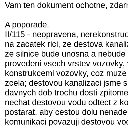
Vam ten dokument ochotne, zdarma
A poporade.
II/115 - neopravena, nerekonstru
na zacatek rici, ze destova kanali
ze silnice bude unosna a nebude 
provedeni vsech vrstev vozovky,
konstrukcemi vozovky, coz muze 
zcela; destovou kanalizaci jsme si
davnych dob trochu dosti zpitomel
nechat destovou vodu odtect z ko
postarat, aby cestou dolu nenade
komunikaci povazuji destovou vodu