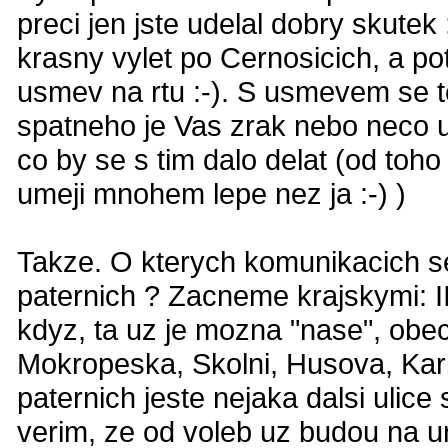
preci jen jste udelal dobry skutek 
krasny vylet po Cernosicich, a po
usmev na rtu :-). S usmevem se t
spatneho je Vas zrak nebo neco up
co by se s tim dalo delat (od toho
umeji mnohem lepe nez ja :-) )
Takze. O kterych komunikacich se
paternich ? Zacneme krajskymi: II
kdyz, ta uz je mozna "nase", obec
Mokropeska, Skolni, Husova, Kar
paternich jeste nejaka dalsi uli
verim, ze od voleb uz budou na ur