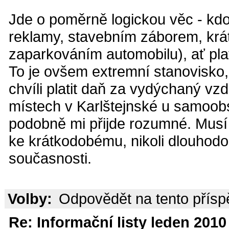
Jde o poměrně logickou věc - kdo
reklamy, stavebním záborem, krá
zaparkováním automobilu), ať plat
To je ovšem extremní stanovisko
chvíli platit daň za vydýchaný vzd
místech v Karlštejnské u samoobs
podobně mi přijde rozumné. Musí j
ke krátkodobému, nikoli dlouhodo
současnosti.
Volby:
Odpovědět na tento přís
Re: Informační listy leden 2010 