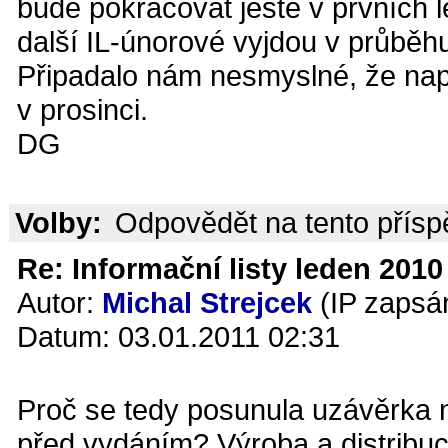
bude pokračovat ještě v prvních
další IL-únorové vyjdou v průběhu 
Připadalo nám nesmyslné, že např
v prosinci.
DG
Volby:
Odpovědět na tento přís
Re: Informační listy leden 2010 
Autor:
Michal Strejcek
(IP zapsá
Datum: 03.01.2011 02:31
Proč se tedy posunula uzávěrka
před vydáním? Výroba a distribuc