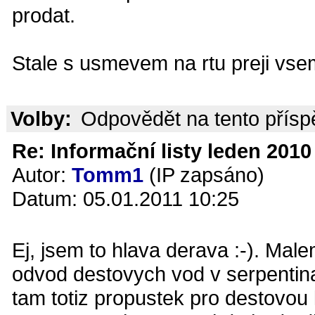
prodat.
Stale s usmevem na rtu preji vsem
Volby:
Odpovědět na tento přís
Re: Informační listy leden 2010 
Autor:
Tomm1
(IP zapsáno)
Datum: 05.01.2011 10:25
Ej, jsem to hlava derava :-). Ma
odvod destovych vod v serpentinac
tam totiz propustek pro destovou