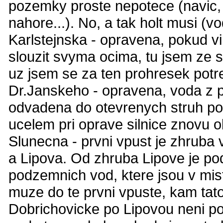
pozemky proste nepotece (navic,
nahore...). No, a tak holt musi (v
Karlstejnska - opravena, pokud v
slouzit svyma ocima, tu jsem ze sv
uz jsem se za ten prohresek potr
Dr.Janskeho - opravena, voda z p
odvadena do otevrenych struh pod
ucelem pri oprave silnice znovu 
Slunecna - prvni vpust je zhruba
a Lipova. Od zhruba Lipove je po
podzemnich vod, ktere jsou v mist
muze do te prvni vpuste, kam tat
Dobrichovicke po Lipovou neni pod