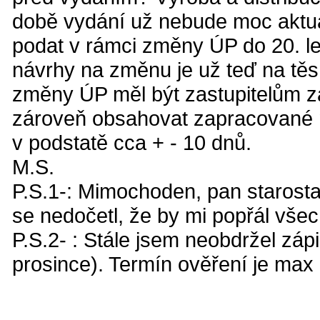
době vydání už nebude moc aktuá
podat v rámci změny ÚP do 20. le
návrhy na změnu je už teď na tě
změny ÚP měl být zastupitelům z
zároveň obsahovat zapracované n
v podstatě cca + - 10 dnů.
M.S.
P.S.1-: Mimochoden, pan starosta 
se nedočetl, že by mi popřál všec
P.S.2- : Stále jsem neobdržel zápi
prosince). Termín ověření je max