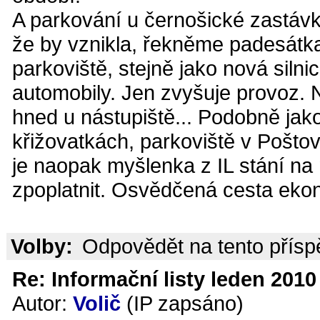
A parkování u černošické zastávky
že by vznikla, řekněme padesátka
parkoviště, stejně jako nová silnic
automobily. Jen zvyšuje provoz. N
hned u nástupiště... Podobně jako
křižovatkách, parkoviště v Pošto
je naopak myšlenka z IL stání na
zpoplatnit. Osvědčená cesta ekon
Volby:
Odpovědět na tento přís
Re: Informační listy leden 2010 
Autor:
Volič
(IP zapsáno)