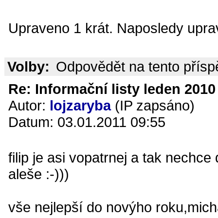
Upraveno 1 krát. Naposledy uprav
Volby:
Odpovědět na tento přís
Re: Informační listy leden 2010 
Autor:
lojzaryba
(IP zapsáno)
Datum: 03.01.2011 09:55
filip je asi vopatrnej a tak nechc
aleše :-)))
vše nejlepší do novýho roku,micha