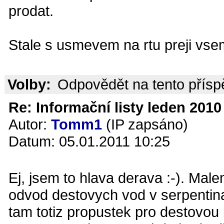
prodat.
Stale s usmevem na rtu preji vsem
Volby:
Odpovědět na tento přís
Re: Informační listy leden 2010 
Autor:
Tomm1
(IP zapsáno)
Datum: 05.01.2011 10:25
Ej, jsem to hlava derava :-). Ma
odvod destovych vod v serpentinac
tam totiz propustek pro destovou