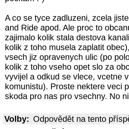
A co se tyce zadluzeni, zcela ji
and Ride apod. Ale proc to obcan
zajimalo kolik stala destova kan
kolik z toho musela zaplatit obec)
vsech jiz opravenych ulic (po pol
kolik z toho vseho opet slo za obci
vyvijel a odkud se vlece, vcetne v
komunistu). Proste nektere veci pol
skoda pro nas pro vsechny. No nic
Volby:
Odpovědět na tento přís