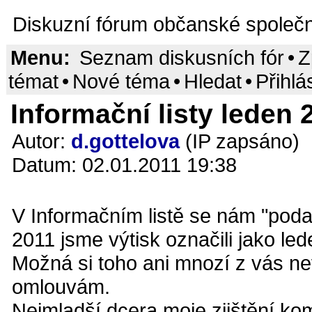
Diskuzní fórum občanské společn
Menu:
Seznam diskusních fór
•
Z
témat
•
Nové téma
•
Hledat
•
Přihlá
Informační listy leden 2
Autor:
d.gottelova
(IP zapsáno)
Datum: 02.01.2011 19:38
V Informačním listě se nám "podař
2011 jsme výtisk označili jako le
Možná si toho ani mnozí z vás ne
omlouvám.
Nejmladší dcera moje zjištění ko