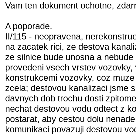
Vam ten dokument ochotne, zdarma
A poporade.
II/115 - neopravena, nerekonstru
na zacatek rici, ze destova kanali
ze silnice bude unosna a nebude 
provedeni vsech vrstev vozovky,
konstrukcemi vozovky, coz muze 
zcela; destovou kanalizaci jsme si
davnych dob trochu dosti zpitomel
nechat destovou vodu odtect z ko
postarat, aby cestou dolu nenade
komunikaci povazuji destovou vodu