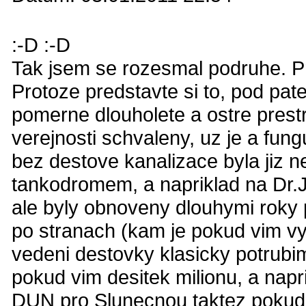
:-D :-D
Tak jsem se rozesmal podruhe. Pr
Protoze predstavte si to, pod pat
pomerne dlouholete a ostre prestr
verejnosti schvaleny, uz je a fung
bez destove kanalizace byla jiz n
tankodromem, a napriklad na Dr.
ale byly obnoveny dlouhymi roky 
po stranach (kam je pokud vim v
vedeni destovky klasicky potrubi
pokud vim desitek milionu, a nap
DUN pro Slunecnou taktez pokud 