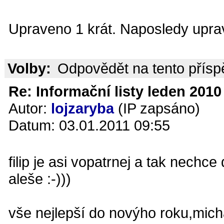
Upraveno 1 krát. Naposledy uprav
Volby:
Odpovědět na tento přís
Re: Informační listy leden 2010 
Autor:
lojzaryba
(IP zapsáno)
Datum: 03.01.2011 09:55
filip je asi vopatrnej a tak nechc
aleše :-)))
vše nejlepší do novýho roku,micha