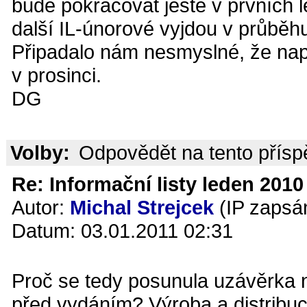
bude pokračovat ještě v prvních
další IL-únorové vyjdou v průběhu 
Připadalo nám nesmyslné, že např
v prosinci.
DG
Volby:
Odpovědět na tento přís
Re: Informační listy leden 2010 
Autor:
Michal Strejcek
(IP zapsá
Datum: 03.01.2011 02:31
Proč se tedy posunula uzávěrka
před vydáním? Výroba a distribuc