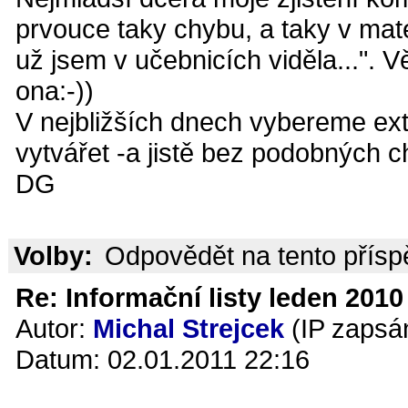
prvouce taky chybu, a taky v mat
už jsem v učebnicích viděla...". 
ona:-))
V nejbližších dnech vybereme ext
vytvářet -a jistě bez podobných c
DG
Volby:
Odpovědět na tento přís
Re: Informační listy leden 2010 
Autor:
Michal Strejcek
(IP zapsá
Datum: 02.01.2011 22:16