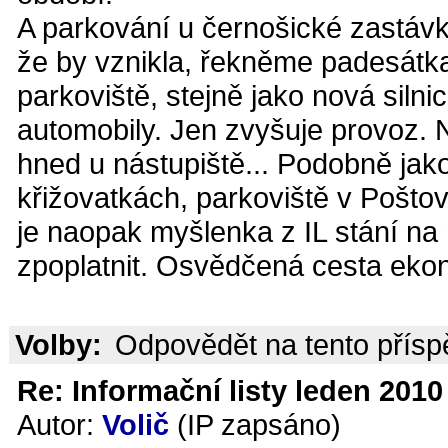
A parkování u černošické zastávky
že by vznikla, řekněme padesátka
parkoviště, stejně jako nová silnic
automobily. Jen zvyšuje provoz. N
hned u nástupiště... Podobně jako
křižovatkách, parkoviště v Pošto
je naopak myšlenka z IL stání na
zpoplatnit. Osvědčená cesta ekon
Volby:
Odpovědět na tento přís
Re: Informační listy leden 2010 
Autor:
Volič
(IP zapsáno)