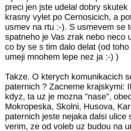
preci jen jste udelal dobry skutek 
krasny vylet po Cernosicich, a po
usmev na rtu :-). S usmevem se t
spatneho je Vas zrak nebo neco up
co by se s tim dalo delat (od toho
umeji mnohem lepe nez ja :-) )
Takze. O kterych komunikacich se
paternich ? Zacneme krajskymi: II
kdyz, ta uz je mozna "nase", obec
Mokropeska, Skolni, Husova, Kar
paternich jeste nejaka dalsi uli
verim, ze od voleb uz budou na ur