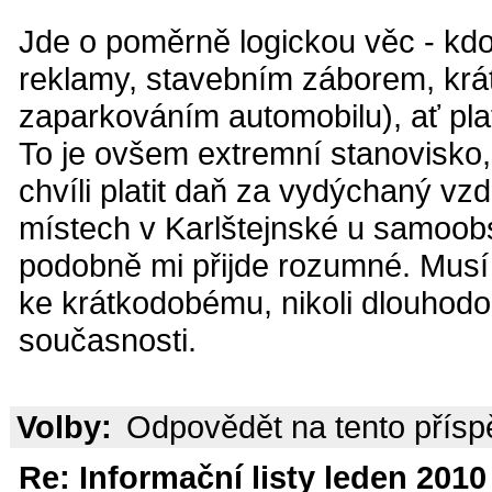
Jde o poměrně logickou věc - kdo
reklamy, stavebním záborem, krá
zaparkováním automobilu), ať plat
To je ovšem extremní stanovisko
chvíli platit daň za vydýchaný vzd
místech v Karlštejnské u samoobs
podobně mi přijde rozumné. Musí j
ke krátkodobému, nikoli dlouhodo
současnosti.
Volby:
Odpovědět na tento přís
Re: Informační listy leden 2010 