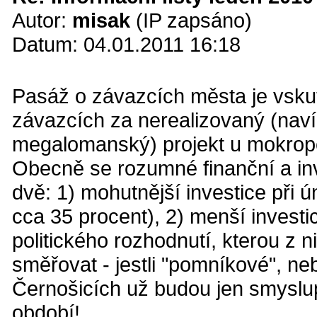
Autor:
misak
(IP zapsáno)
Datum: 04.01.2011 16:18
Pasáž o závazcích města je vskut
závazcích za nerealizovaný (nav
megalomanský) projekt u mokrop
Obecně se rozumné finanční a inve
dvě: 1) mohutnější investice při
cca 35 procent), 2) menší investi
politického rozhodnutí, kterou z 
směřovat - jestli "pomníkové", n
Černošicích už budou jen smyslup
období!