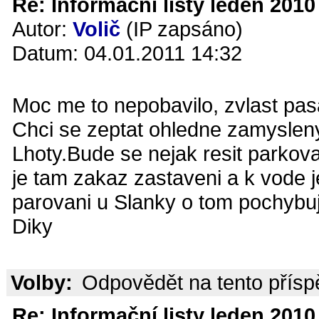
Re: Informační listy leden 2010 
Autor:
Volič
(IP zapsáno)
Datum: 04.01.2011 14:32
Moc me to nepobavilo, zvlast pa
Chci se zeptat ohledne zamysleny
Lhoty.Bude se nejak resit parkov
je tam zakaz zastaveni a k vode je
parovani u Slanky o tom pochybuj
Diky
Volby:
Odpovědět na tento přís
Re: Informační listy leden 2010 