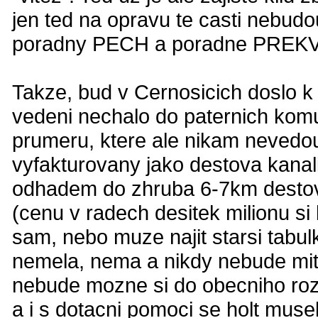
jen ted na opravu te casti nebud
poradny PECH a poradne PREKVAP
Takze, bud v Cernosicich doslo k
vedeni nechalo do paternich komu
prumeru, ktere ale nikam nevedou
vyfakturovany jako destova kanal
odhadem do zhruba 6-7km destov
(cenu v radech desitek milionu s
sam, nebo muze najit starsi tabul
nemela, nema a nikdy nebude mit 
nebude mozne si do obecniho rozp
a i s dotacni pomoci se holt mus