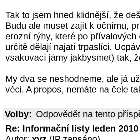
Tak to jsem hned klidnější, že de
Budu ale muset zajít k očnímu, pr
erozní rýhy, které po přívalových
určitě dělají najatí trpaslíci. Ucp
vsakovací jámy jakbysmet) tak, ž
My dva se neshodneme, ale já už 
věci. A propos, nemáte na čele t
Volby:
Odpovědět na tento přís
Re: Informační listy leden 2010 
Autor:
xyz
(IP zapsáno)