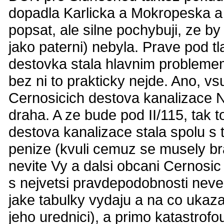
dopadla Karlicka a Mokropeska a 
popsat, ale silne pochybuji, ze 
jako paterni) nebyla. Prave pod 
destovka stala hlavnim problemem
bez ni to prakticky nejde. Ano, 
Cernosicich destova kanalizace N
draha. A ze bude pod II/115, tak 
destova kanalizace stala spolu s
penize (kvuli cemuz se musely bra
nevite Vy a dalsi obcani Cernosic
s nejvetsi pravdepodobnosti neved
jake tabulky vydaju a na co ukaz
jeho urednici), a primo katastrofo