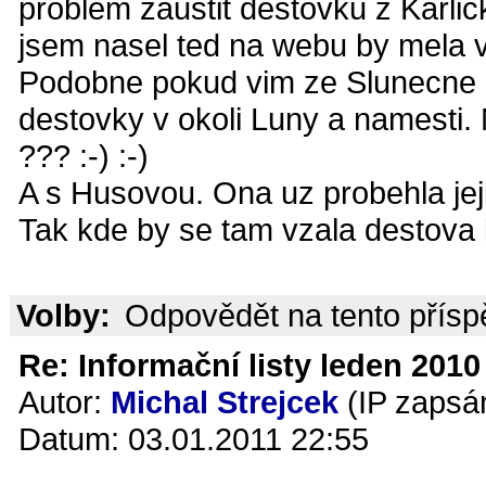
problem zaustit destovku z Karli
jsem nasel ted na webu by mela 
Podobne pokud vim ze Slunecne d
destovky v okoli Luny a namesti
??? :-) :-)
A s Husovou. Ona uz probehla jej
Tak kde by se tam vzala destova k
Volby:
Odpovědět na tento přís
Re: Informační listy leden 2010 
Autor:
Michal Strejcek
(IP zapsá
Datum: 03.01.2011 22:55