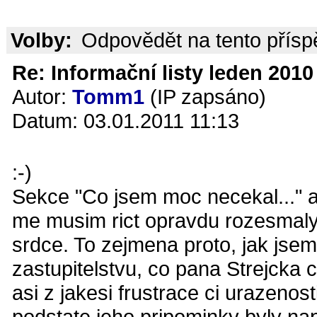
Volby:
Odpovědět na tento přís
Re: Informační listy leden 2010 
Autor:
Tomm1
(IP zapsáno)
Datum: 03.01.2011 11:13
:-)
Sekce "Co jsem moc necekal..." a
me musim rict opravdu rozesmaly.
srdce. To zejmena proto, jak jsem 
zastupitelstvu, co pana Strejcka 
asi z jakesi frustrace ci urazenos
podstate jeho pripominky byly na