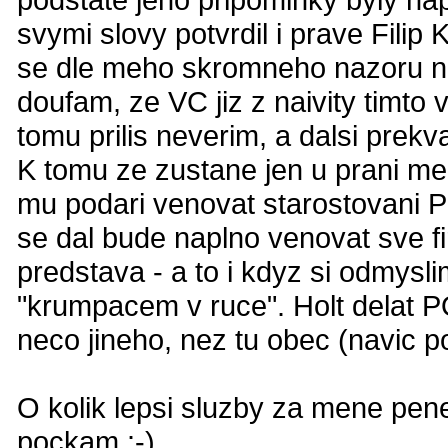
svymi slovy potvrdil i prave Filip
se dle meho skromneho nazoru nao
doufam, ze VC jiz z naivity timto v
tomu prilis neverim, a dalsi prekva
K tomu ze zustane jen u prani me
mu podari venovat starostovani 
se dal bude naplno venovat sve f
predstava - a to i kdyz si odmysl
"krumpacem v ruce". Holt delat P
neco jineho, nez tu obec (navic po
O kolik lepsi sluzby za mene pene
pockam :-)