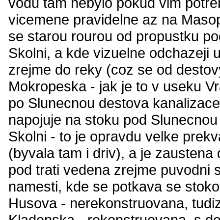
vodu tam nebylo pokud vim potreb
vicemene pravidelne az na Masopu
se starou rourou od propustku pod
Skolni, a kde vizuelne odchazeji u
zrejme do reky (coz se od destovy
Mokropeska - jak je to v useku Vr
po Slunecnou destova kanalizace
napojuje na stoku pod Slunecnou
Skolni - to je opravdu velke pre
(byvala tam i driv), a je zaustena
pod trati vedena zrejme puvodni 
namesti, kde se potkava se stok
Husova - nerekonstruovana, tudiz
Kladenska - rekonstruovana, s de