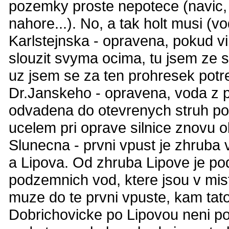
pozemky proste nepotece (navic,
nahore...). No, a tak holt musi (v
Karlstejnska - opravena, pokud v
slouzit svyma ocima, tu jsem ze sv
uz jsem se za ten prohresek potr
Dr.Janskeho - opravena, voda z p
odvadena do otevrenych struh pod
ucelem pri oprave silnice znovu 
Slunecna - prvni vpust je zhruba
a Lipova. Od zhruba Lipove je po
podzemnich vod, ktere jsou v mist
muze do te prvni vpuste, kam tat
Dobrichovicke po Lipovou neni pod