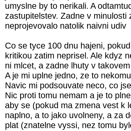
umyslne by to nerikali. A odtamtu
zastupitelstev. Zadne v minulosti
neprojevovalo natolik naivni udiv
Co se tyce 100 dnu hajeni, pokud
kritikou zatim neprisel. Ale kdyz
ni mlcet, a zadne lhuty v takovem 
A je mi uplne jedno, ze to nekomu 
Navic mi podsouvate neco, co jsem 
Nic proti tomu nemam a je to plne l
aby se (pokud ma zmena vest k l
naplno, a to jako uvolneny, a za do
plat (znatelne vyssi, nez tomu byl