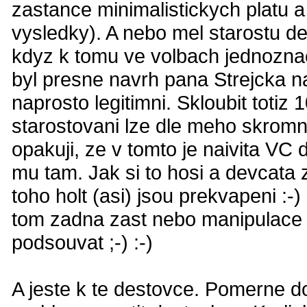
zastance minimalistickych platu 
vysledky). A nebo mel starostu del
kdyz k tomu ve volbach jednozn
byl presne navrh pana Strejcka na
naprosto legitimni. Skloubit toti
starostovani lze dle meho skromne
opakuji, ze v tomto je naivita VC
mu tam. Jak si to hosi a devcata 
toho holt (asi) jsou prekvapeni :-
tom zadna zast nebo manipulace n
podsouvat ;-) :-)
A jeste k te destovce. Pomerne do