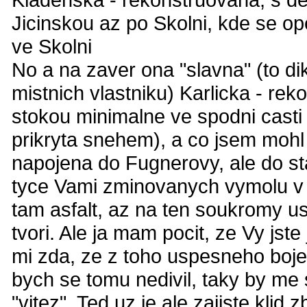
Jicinskou az po Skolni, kde se op
ve Skolni
No a na zaver ona "slavna" (to 
mistnich vlastniku) Karlicka - re
stokou minimalne ve spodni casti
prikryta snehem), a co jsem mohl 
napojena do Fugnerovy, ale do sta
tyce Vami zminovanych vymolu v 
tam asfalt, az na ten soukromy us
tvori. Ale ja mam pocit, ze Vy jst
mi zda, ze z toho uspesneho boje 
bych se tomu nedivil, taky by me 
"vitez". Ted uz je ale zajiste klid