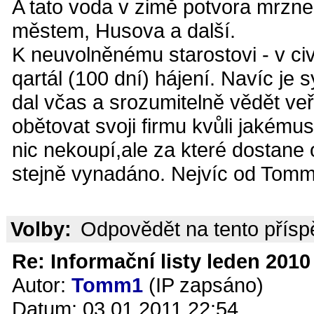
A tato voda v zimě potvora mrzne 
městem, Husova a další.
K neuvolněnému starostovi - v ci
qartál (100 dní) hájení. Navíc je
dal včas a srozumitelně vědět ve
obětovat svoji firmu kvůli jakémus
nic nekoupí,ale za které dostane
stejně vynadáno. Nejvíc od Tomm
Volby:
Odpovědět na tento přís
Re: Informační listy leden 2010 
Autor:
Tomm1
(IP zapsáno)
Datum: 03.01.2011 22:54