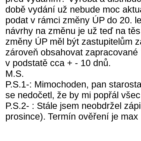
době vydání už nebude moc aktuá
podat v rámci změny ÚP do 20. le
návrhy na změnu je už teď na tě
změny ÚP měl být zastupitelům z
zároveň obsahovat zapracované n
v podstatě cca + - 10 dnů.
M.S.
P.S.1-: Mimochoden, pan starosta 
se nedočetl, že by mi popřál všec
P.S.2- : Stále jsem neobdržel zápi
prosince). Termín ověření je max