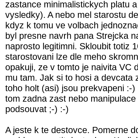
zastance minimalistickych platu 
vysledky). A nebo mel starostu del
kdyz k tomu ve volbach jednozn
byl presne navrh pana Strejcka na
naprosto legitimni. Skloubit toti
starostovani lze dle meho skromne
opakuji, ze v tomto je naivita VC
mu tam. Jak si to hosi a devcata 
toho holt (asi) jsou prekvapeni :-
tom zadna zast nebo manipulace n
podsouvat ;-) :-)
A jeste k te destovce. Pomerne do