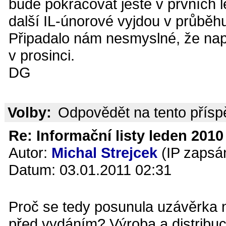
bude pokračovat ještě v prvních
další IL-únorové vyjdou v průběhu 
Připadalo nám nesmyslné, že např
v prosinci.
DG
Volby:
Odpovědět na tento přís
Re: Informační listy leden 2010 
Autor:
Michal Strejcek
(IP zapsá
Datum: 03.01.2011 02:31
Proč se tedy posunula uzávěrka
před vydáním? Výroba a distribuc