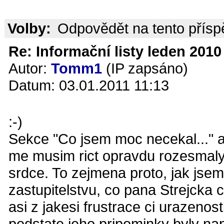
Volby:
Odpovědět na tento přís
Re: Informační listy leden 2010 
Autor:
Tomm1
(IP zapsáno)
Datum: 03.01.2011 11:13
:-)
Sekce "Co jsem moc necekal..." a
me musim rict opravdu rozesmaly.
srdce. To zejmena proto, jak jsem 
zastupitelstvu, co pana Strejcka 
asi z jakesi frustrace ci urazenos
podstate jeho pripominky byly na