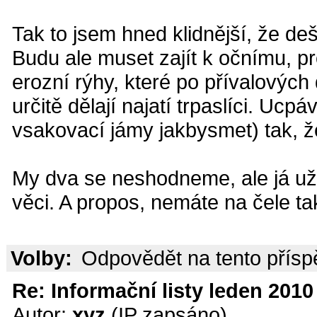
Tak to jsem hned klidnější, že de
Budu ale muset zajít k očnímu, pr
erozní rýhy, které po přívalových
určitě dělají najatí trpaslíci. Ucp
vsakovací jámy jakbysmet) tak, ž
My dva se neshodneme, ale já už 
věci. A propos, nemáte na čele t
Volby:
Odpovědět na tento přís
Re: Informační listy leden 2010 
Autor:
xyz
(IP zapsáno)