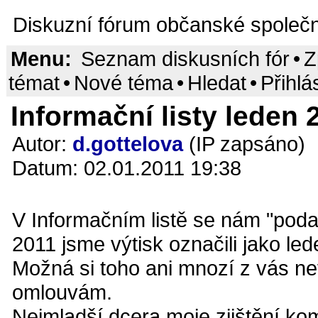
Diskuzní fórum občanské společn
Menu:
Seznam diskusních fór
•
Z
témat
•
Nové téma
•
Hledat
•
Přihlá
Informační listy leden 2
Autor:
d.gottelova
(IP zapsáno)
Datum: 02.01.2011 19:38
V Informačním listě se nám "podař
2011 jsme výtisk označili jako le
Možná si toho ani mnozí z vás ne
omlouvám.
Nejmladší dcera moje zjištění ko