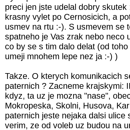
preci jen jste udelal dobry skutek 
krasny vylet po Cernosicich, a po
usmev na rtu :-). S usmevem se t
spatneho je Vas zrak nebo neco up
co by se s tim dalo delat (od toho
umeji mnohem lepe nez ja :-) )
Takze. O kterych komunikacich se
paternich ? Zacneme krajskymi: II
kdyz, ta uz je mozna "nase", obec
Mokropeska, Skolni, Husova, Kar
paternich jeste nejaka dalsi uli
verim, ze od voleb uz budou na ur