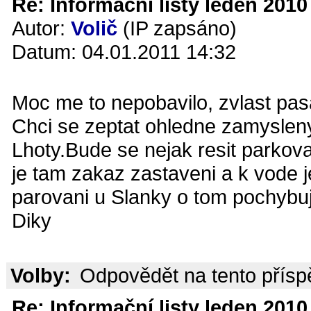
Re: Informační listy leden 2010 
Autor:
Volič
(IP zapsáno)
Datum: 04.01.2011 14:32
Moc me to nepobavilo, zvlast pa
Chci se zeptat ohledne zamysleny
Lhoty.Bude se nejak resit parkov
je tam zakaz zastaveni a k vode je
parovani u Slanky o tom pochybuj
Diky
Volby:
Odpovědět na tento přís
Re: Informační listy leden 2010 