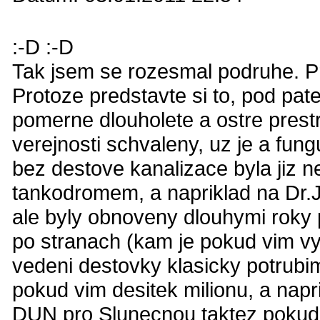
:-D :-D
Tak jsem se rozesmal podruhe. Pr
Protoze predstavte si to, pod pat
pomerne dlouholete a ostre prestr
verejnosti schvaleny, uz je a fung
bez destove kanalizace byla jiz n
tankodromem, a napriklad na Dr.
ale byly obnoveny dlouhymi roky 
po stranach (kam je pokud vim v
vedeni destovky klasicky potrubi
pokud vim desitek milionu, a nap
DUN pro Slunecnou taktez pokud 