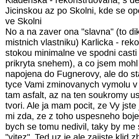
Jicinskou az po Skolni, kde se op
ve Skolni
No a na zaver ona "slavna" (to 
mistnich vlastniku) Karlicka - re
stokou minimalne ve spodni casti
prikryta snehem), a co jsem mohl 
napojena do Fugnerovy, ale do sta
tyce Vami zminovanych vymolu v 
tam asfalt, az na ten soukromy us
tvori. Ale ja mam pocit, ze Vy jst
mi zda, ze z toho uspesneho boje 
bych se tomu nedivil, taky by me 
"vitez". Ted uz je ale zajiste klid