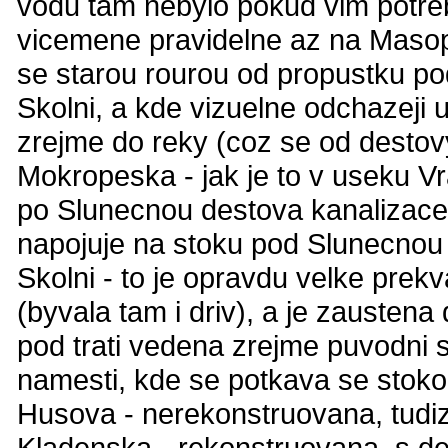
vodu tam nebylo pokud vim potreb
vicemene pravidelne az na Masopu
se starou rourou od propustku pod
Skolni, a kde vizuelne odchazeji u
zrejme do reky (coz se od destovy
Mokropeska - jak je to v useku Vr
po Slunecnou destova kanalizace
napojuje na stoku pod Slunecnou
Skolni - to je opravdu velke pre
(byvala tam i driv), a je zaustena
pod trati vedena zrejme puvodni 
namesti, kde se potkava se stok
Husova - nerekonstruovana, tudiz
Kladenska - rekonstruovana, s de