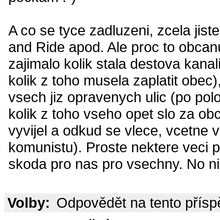
A co se tyce zadluzeni, zcela ji
and Ride apod. Ale proc to obcan
zajimalo kolik stala destova kan
kolik z toho musela zaplatit obec)
vsech jiz opravenych ulic (po pol
kolik z toho vseho opet slo za obci
vyvijel a odkud se vlece, vcetne v
komunistu). Proste nektere veci pol
skoda pro nas pro vsechny. No nic
Volby:
Odpovědět na tento přís