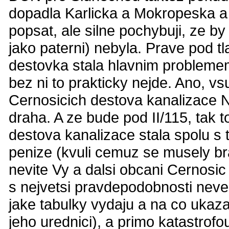
dopadla Karlicka a Mokropeska a 
popsat, ale silne pochybuji, ze 
jako paterni) nebyla. Prave pod 
destovka stala hlavnim problemem
bez ni to prakticky nejde. Ano, 
Cernosicich destova kanalizace N
draha. A ze bude pod II/115, tak 
destova kanalizace stala spolu s
penize (kvuli cemuz se musely bra
nevite Vy a dalsi obcani Cernosic
s nejvetsi pravdepodobnosti neved
jake tabulky vydaju a na co ukaz
jeho urednici), a primo katastrofo