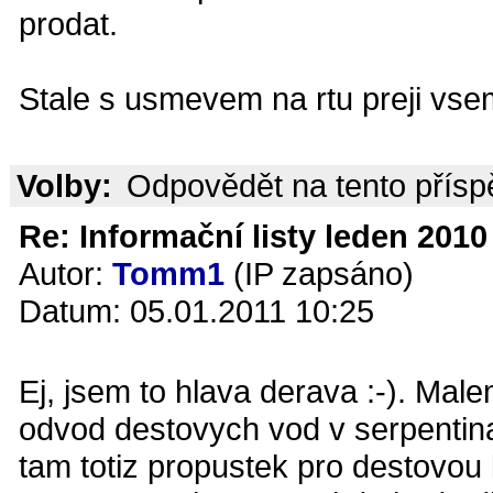
prodat.
Stale s usmevem na rtu preji vsem
Volby:
Odpovědět na tento přís
Re: Informační listy leden 2010 
Autor:
Tomm1
(IP zapsáno)
Datum: 05.01.2011 10:25
Ej, jsem to hlava derava :-). Ma
odvod destovych vod v serpentinac
tam totiz propustek pro destovou