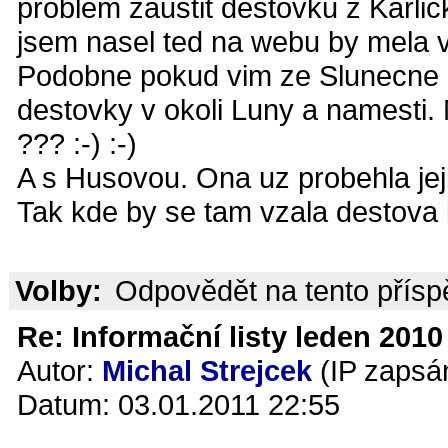
problem zaustit destovku z Karli
jsem nasel ted na webu by mela 
Podobne pokud vim ze Slunecne d
destovky v okoli Luny a namesti
??? :-) :-)
A s Husovou. Ona uz probehla jej
Tak kde by se tam vzala destova k
Volby:
Odpovědět na tento přís
Re: Informační listy leden 2010 
Autor:
Michal Strejcek
(IP zapsá
Datum: 03.01.2011 22:55