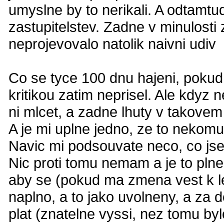
umyslne by to nerikali. A odtamtu
zastupitelstev. Zadne v minulosti
neprojevovalo natolik naivni udiv
Co se tyce 100 dnu hajeni, pokud
kritikou zatim neprisel. Ale kdyz
ni mlcet, a zadne lhuty v takovem 
A je mi uplne jedno, ze to nekomu 
Navic mi podsouvate neco, co jsem 
Nic proti tomu nemam a je to plne l
aby se (pokud ma zmena vest k l
naplno, a to jako uvolneny, a za do
plat (znatelne vyssi, nez tomu byl