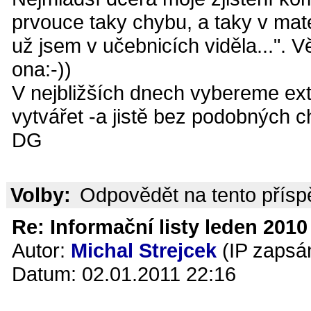
prvouce taky chybu, a taky v mat
už jsem v učebnicích viděla...". 
ona:-))
V nejbližších dnech vybereme ext
vytvářet -a jistě bez podobných c
DG
Volby:
Odpovědět na tento přís
Re: Informační listy leden 2010 
Autor:
Michal Strejcek
(IP zapsá
Datum: 02.01.2011 22:16