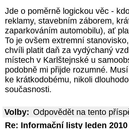
Jde o poměrně logickou věc - kdo
reklamy, stavebním záborem, krá
zaparkováním automobilu), ať plat
To je ovšem extremní stanovisko
chvíli platit daň za vydýchaný vzd
místech v Karlštejnské u samoobs
podobně mi přijde rozumné. Musí j
ke krátkodobému, nikoli dlouhodo
současnosti.
Volby:
Odpovědět na tento přís
Re: Informační listy leden 2010 