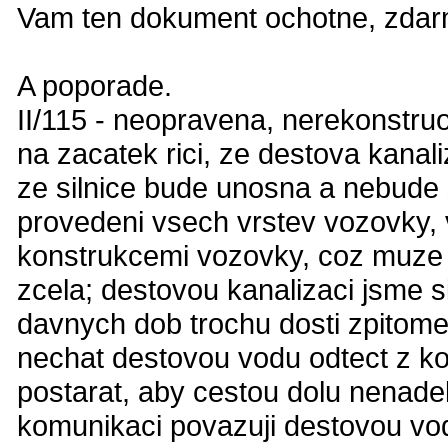
Vam ten dokument ochotne, zdarma
A poporade.
II/115 - neopravena, nerekonstru
na zacatek rici, ze destova kanali
ze silnice bude unosna a nebude 
provedeni vsech vrstev vozovky,
konstrukcemi vozovky, coz muze 
zcela; destovou kanalizaci jsme si
davnych dob trochu dosti zpitomel
nechat destovou vodu odtect z ko
postarat, aby cestou dolu nenade
komunikaci povazuji destovou vodu