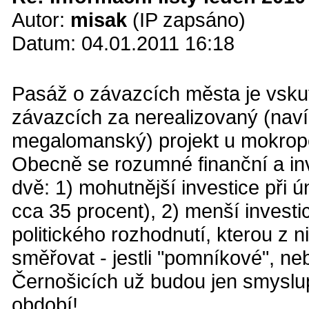
Autor:
misak
(IP zapsáno)
Datum: 04.01.2011 16:18
Pasáž o závazcích města je vskut
závazcích za nerealizovaný (nav
megalomanský) projekt u mokrop
Obecně se rozumné finanční a inve
dvě: 1) mohutnější investice při
cca 35 procent), 2) menší investi
politického rozhodnutí, kterou z 
směřovat - jestli "pomníkové", n
Černošicích už budou jen smyslup
období!