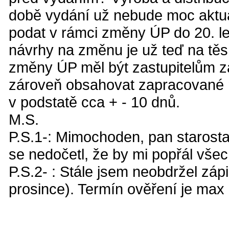
době vydání už nebude moc aktuá
podat v rámci změny ÚP do 20. le
návrhy na změnu je už teď na tě
změny ÚP měl být zastupitelům z
zároveň obsahovat zapracované n
v podstatě cca + - 10 dnů.
M.S.
P.S.1-: Mimochoden, pan starosta 
se nedočetl, že by mi popřál všec
P.S.2- : Stále jsem neobdržel zápi
prosince). Termín ověření je max