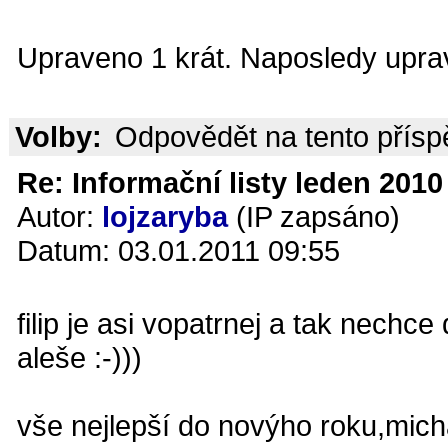
Upraveno 1 krát. Naposledy uprav
Volby:
Odpovědět na tento přís
Re: Informační listy leden 2010 
Autor:
lojzaryba
(IP zapsáno)
Datum: 03.01.2011 09:55
filip je asi vopatrnej a tak nechc
aleše :-)))
vše nejlepší do novýho roku,micha