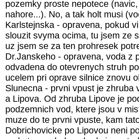
pozemky proste nepotece (navic,
nahore...). No, a tak holt musi (v
Karlstejnska - opravena, pokud v
slouzit svyma ocima, tu jsem ze sv
uz jsem se za ten prohresek potr
Dr.Janskeho - opravena, voda z p
odvadena do otevrenych struh pod
ucelem pri oprave silnice znovu 
Slunecna - prvni vpust je zhruba
a Lipova. Od zhruba Lipove je po
podzemnich vod, ktere jsou v mist
muze do te prvni vpuste, kam tat
Dobrichovicke po Lipovou neni pod