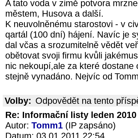
A tato voda v zimě potvora mrzne 
městem, Husova a další.
K neuvolněnému starostovi - v ci
qartál (100 dní) hájení. Navíc je
dal včas a srozumitelně vědět ve
obětovat svoji firmu kvůli jakémus
nic nekoupí,ale za které dostane
stejně vynadáno. Nejvíc od Tomm
Volby:
Odpovědět na tento přís
Re: Informační listy leden 2010 
Autor:
Tomm1
(IP zapsáno)
Datum: 03.01.2011 22:54