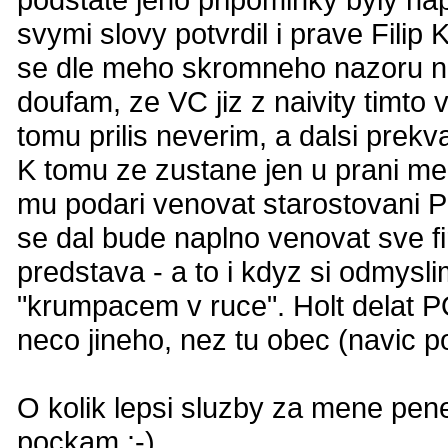
svymi slovy potvrdil i prave Filip
se dle meho skromneho nazoru nao
doufam, ze VC jiz z naivity timto v
tomu prilis neverim, a dalsi prekva
K tomu ze zustane jen u prani me
mu podari venovat starostovani 
se dal bude naplno venovat sve f
predstava - a to i kdyz si odmysl
"krumpacem v ruce". Holt delat P
neco jineho, nez tu obec (navic po
O kolik lepsi sluzby za mene pene
pockam :-)