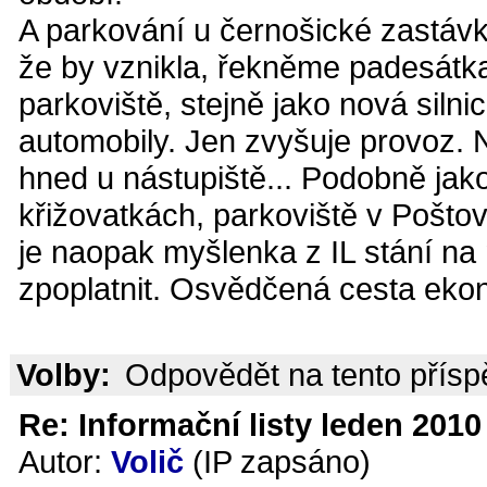
A parkování u černošické zastávky
že by vznikla, řekněme padesátka
parkoviště, stejně jako nová silnic
automobily. Jen zvyšuje provoz. N
hned u nástupiště... Podobně jako
křižovatkách, parkoviště v Pošto
je naopak myšlenka z IL stání na
zpoplatnit. Osvědčená cesta ekon
Volby:
Odpovědět na tento přís
Re: Informační listy leden 2010 
Autor:
Volič
(IP zapsáno)