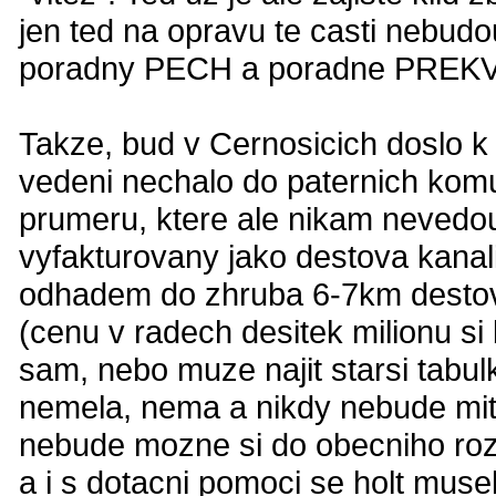
jen ted na opravu te casti nebud
poradny PECH a poradne PREKVAP
Takze, bud v Cernosicich doslo k
vedeni nechalo do paternich komu
prumeru, ktere ale nikam nevedou
vyfakturovany jako destova kanal
odhadem do zhruba 6-7km destov
(cenu v radech desitek milionu s
sam, nebo muze najit starsi tabul
nemela, nema a nikdy nebude mit 
nebude mozne si do obecniho rozp
a i s dotacni pomoci se holt mus