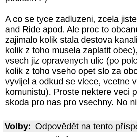
A co se tyce zadluzeni, zcela ji
and Ride apod. Ale proc to obcan
zajimalo kolik stala destova kan
kolik z toho musela zaplatit obec)
vsech jiz opravenych ulic (po pol
kolik z toho vseho opet slo za obci
vyvijel a odkud se vlece, vcetne v
komunistu). Proste nektere veci pol
skoda pro nas pro vsechny. No nic
Volby:
Odpovědět na tento přís