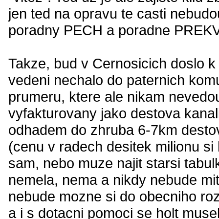
jen ted na opravu te casti nebud
poradny PECH a poradne PREKVAP
Takze, bud v Cernosicich doslo k
vedeni nechalo do paternich komu
prumeru, ktere ale nikam nevedou
vyfakturovany jako destova kanal
odhadem do zhruba 6-7km destov
(cenu v radech desitek milionu s
sam, nebo muze najit starsi tabul
nemela, nema a nikdy nebude mit 
nebude mozne si do obecniho rozp
a i s dotacni pomoci se holt mus