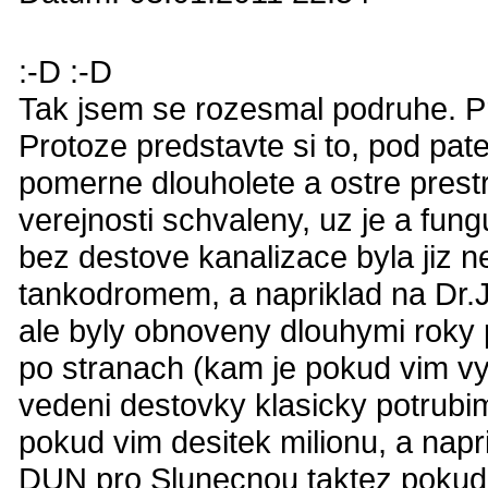
:-D :-D
Tak jsem se rozesmal podruhe. Pr
Protoze predstavte si to, pod pat
pomerne dlouholete a ostre prestr
verejnosti schvaleny, uz je a fung
bez destove kanalizace byla jiz n
tankodromem, a napriklad na Dr.
ale byly obnoveny dlouhymi roky 
po stranach (kam je pokud vim v
vedeni destovky klasicky potrubi
pokud vim desitek milionu, a nap
DUN pro Slunecnou taktez pokud 