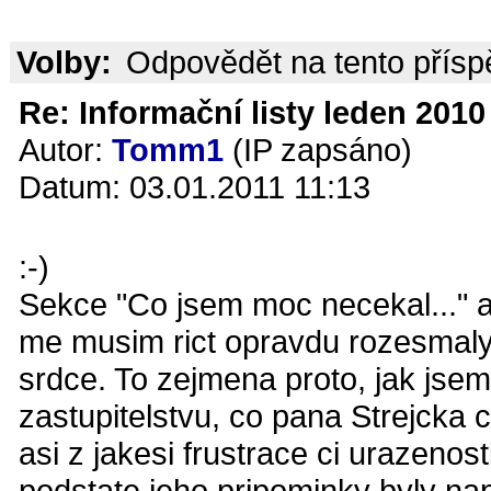
Volby:
Odpovědět na tento přís
Re: Informační listy leden 2010 
Autor:
Tomm1
(IP zapsáno)
Datum: 03.01.2011 11:13
:-)
Sekce "Co jsem moc necekal..." a
me musim rict opravdu rozesmaly.
srdce. To zejmena proto, jak jsem 
zastupitelstvu, co pana Strejcka 
asi z jakesi frustrace ci urazenos
podstate jeho pripominky byly na