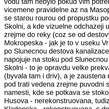
vodu tam nebylo pokud vim potreb
vicemene pravidelne az na Masopu
se starou rourou od propustku pod
Skolni, a kde vizuelne odchazeji u
zrejme do reky (coz se od destovy
Mokropeska - jak je to v useku Vr
po Slunecnou destova kanalizace
napojuje na stoku pod Slunecnou
Skolni - to je opravdu velke pre
(byvala tam i driv), a je zaustena
pod trati vedena zrejme puvodni 
namesti, kde se potkava se stok
Husova - nerekonstruovana, tudiz
Kladenska - rekonstruovana, s de