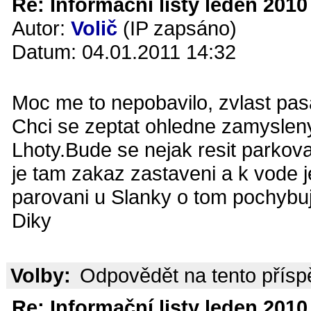
Re: Informační listy leden 2010 
Autor:
Volič
(IP zapsáno)
Datum: 04.01.2011 14:32
Moc me to nepobavilo, zvlast pa
Chci se zeptat ohledne zamysleny
Lhoty.Bude se nejak resit parkov
je tam zakaz zastaveni a k vode je
parovani u Slanky o tom pochybuj
Diky
Volby:
Odpovědět na tento přís
Re: Informační listy leden 2010 