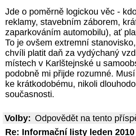
Jde o poměrně logickou věc - kdo
reklamy, stavebním záborem, krá
zaparkováním automobilu), ať plat
To je ovšem extremní stanovisko
chvíli platit daň za vydýchaný vzd
místech v Karlštejnské u samoobs
podobně mi přijde rozumné. Musí j
ke krátkodobému, nikoli dlouhodo
současnosti.
Volby:
Odpovědět na tento přís
Re: Informační listy leden 2010 