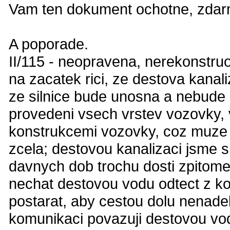
Vam ten dokument ochotne, zdarma
A poporade.
II/115 - neopravena, nerekonstru
na zacatek rici, ze destova kanali
ze silnice bude unosna a nebude 
provedeni vsech vrstev vozovky,
konstrukcemi vozovky, coz muze 
zcela; destovou kanalizaci jsme si
davnych dob trochu dosti zpitomel
nechat destovou vodu odtect z ko
postarat, aby cestou dolu nenade
komunikaci povazuji destovou vodu