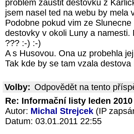
problem zaustit destovku z Karli
jsem nasel ted na webu by mela 
Podobne pokud vim ze Slunecne d
destovky v okoli Luny a namesti
??? :-) :-)
A s Husovou. Ona uz probehla jej
Tak kde by se tam vzala destova k
Volby:
Odpovědět na tento přís
Re: Informační listy leden 2010 
Autor:
Michal Strejcek
(IP zapsá
Datum: 03.01.2011 22:55