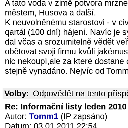
A tato voda v zimě potvora mrzne 
městem, Husova a další.
K neuvolněnému starostovi - v ci
qartál (100 dní) hájení. Navíc je
dal včas a srozumitelně vědět ve
obětovat svoji firmu kvůli jakémus
nic nekoupí,ale za které dostane
stejně vynadáno. Nejvíc od Tomm
Volby:
Odpovědět na tento přís
Re: Informační listy leden 2010 
Autor:
Tomm1
(IP zapsáno)
Datum: 03.01.2011 22:54