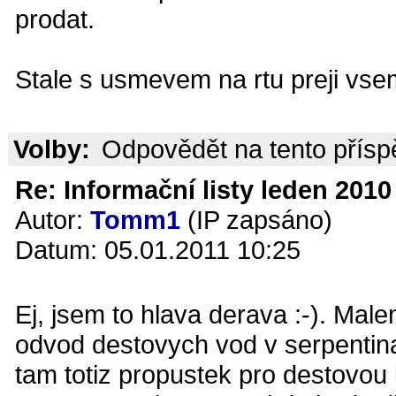
prodat.
Stale s usmevem na rtu preji vsem
Volby:
Odpovědět na tento přís
Re: Informační listy leden 2010 
Autor:
Tomm1
(IP zapsáno)
Datum: 05.01.2011 10:25
Ej, jsem to hlava derava :-). Ma
odvod destovych vod v serpentinac
tam totiz propustek pro destovou