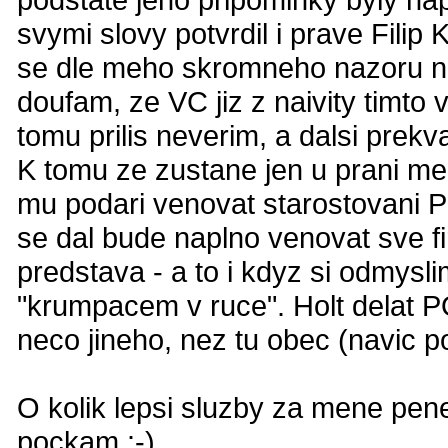
svymi slovy potvrdil i prave Filip
se dle meho skromneho nazoru nao
doufam, ze VC jiz z naivity timto v
tomu prilis neverim, a dalsi prekva
K tomu ze zustane jen u prani me
mu podari venovat starostovani 
se dal bude naplno venovat sve f
predstava - a to i kdyz si odmysl
"krumpacem v ruce". Holt delat P
neco jineho, nez tu obec (navic po
O kolik lepsi sluzby za mene pene
pockam :-)