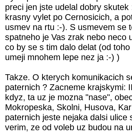
preci jen jste udelal dobry skutek 
krasny vylet po Cernosicich, a po
usmev na rtu :-). S usmevem se t
spatneho je Vas zrak nebo neco up
co by se s tim dalo delat (od toho
umeji mnohem lepe nez ja :-) )
Takze. O kterych komunikacich se
paternich ? Zacneme krajskymi: II
kdyz, ta uz je mozna "nase", obec
Mokropeska, Skolni, Husova, Kar
paternich jeste nejaka dalsi uli
verim, ze od voleb uz budou na ur