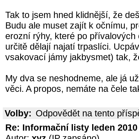
Tak to jsem hned klidnější, že de
Budu ale muset zajít k očnímu, pr
erozní rýhy, které po přívalových
určitě dělají najatí trpaslíci. Ucp
vsakovací jámy jakbysmet) tak, ž
My dva se neshodneme, ale já už 
věci. A propos, nemáte na čele t
Volby:
Odpovědět na tento přís
Re: Informační listy leden 2010 
Autor:
xyz
(IP zapsáno)