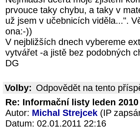
prvouce taky chybu, a taky v mat
už jsem v učebnicích viděla...". 
ona:-))
V nejbližších dnech vybereme ext
vytvářet -a jistě bez podobných c
DG
Volby:
Odpovědět na tento přís
Re: Informační listy leden 2010 
Autor:
Michal Strejcek
(IP zapsá
Datum: 02.01.2011 22:16