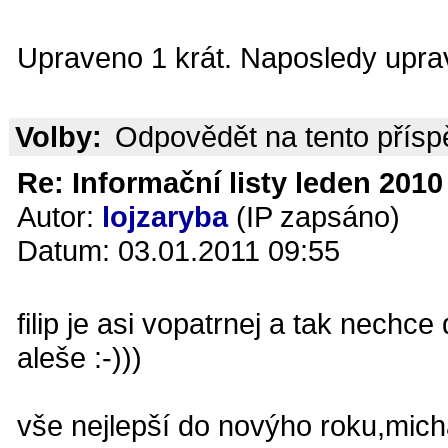
Upraveno 1 krát. Naposledy uprav
Volby:
Odpovědět na tento přís
Re: Informační listy leden 2010 
Autor:
lojzaryba
(IP zapsáno)
Datum: 03.01.2011 09:55
filip je asi vopatrnej a tak nechc
aleše :-)))
vše nejlepší do novýho roku,micha