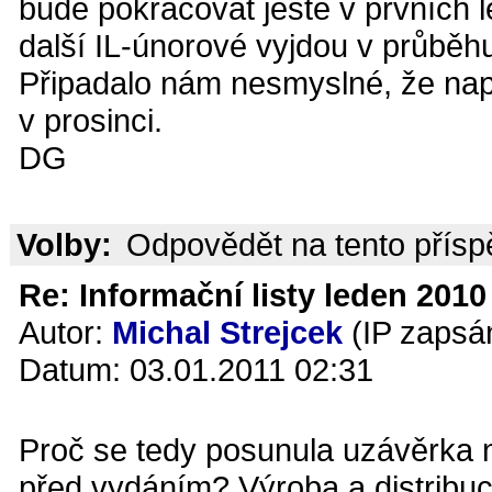
bude pokračovat ještě v prvních
další IL-únorové vyjdou v průběhu 
Připadalo nám nesmyslné, že např
v prosinci.
DG
Volby:
Odpovědět na tento přís
Re: Informační listy leden 2010 
Autor:
Michal Strejcek
(IP zapsá
Datum: 03.01.2011 02:31
Proč se tedy posunula uzávěrka
před vydáním? Výroba a distribuc