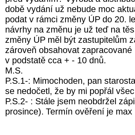
době vydání už nebude moc aktuá
podat v rámci změny ÚP do 20. le
návrhy na změnu je už teď na tě
změny ÚP měl být zastupitelům z
zároveň obsahovat zapracované n
v podstatě cca + - 10 dnů.
M.S.
P.S.1-: Mimochoden, pan starosta 
se nedočetl, že by mi popřál všec
P.S.2- : Stále jsem neobdržel zápi
prosince). Termín ověření je max