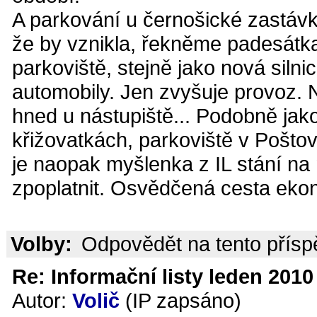
A parkování u černošické zastávky
že by vznikla, řekněme padesátka
parkoviště, stejně jako nová silnic
automobily. Jen zvyšuje provoz. N
hned u nástupiště... Podobně jako
křižovatkách, parkoviště v Pošto
je naopak myšlenka z IL stání na
zpoplatnit. Osvědčená cesta ekon
Volby:
Odpovědět na tento přís
Re: Informační listy leden 2010 
Autor:
Volič
(IP zapsáno)