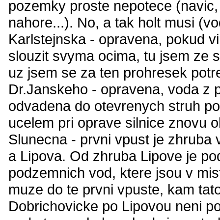
pozemky proste nepotece (navic,
nahore...). No, a tak holt musi (v
Karlstejnska - opravena, pokud v
slouzit svyma ocima, tu jsem ze sv
uz jsem se za ten prohresek potr
Dr.Janskeho - opravena, voda z p
odvadena do otevrenych struh pod
ucelem pri oprave silnice znovu 
Slunecna - prvni vpust je zhruba
a Lipova. Od zhruba Lipove je po
podzemnich vod, ktere jsou v mist
muze do te prvni vpuste, kam tat
Dobrichovicke po Lipovou neni pod