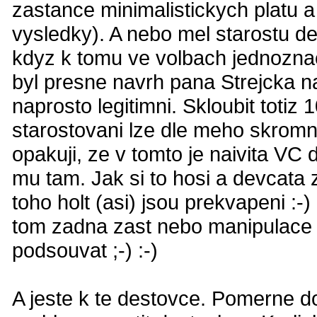
zastance minimalistickych platu 
vysledky). A nebo mel starostu del
kdyz k tomu ve volbach jednozn
byl presne navrh pana Strejcka na
naprosto legitimni. Skloubit toti
starostovani lze dle meho skromne
opakuji, ze v tomto je naivita VC
mu tam. Jak si to hosi a devcata 
toho holt (asi) jsou prekvapeni :-
tom zadna zast nebo manipulace n
podsouvat ;-) :-)
A jeste k te destovce. Pomerne do