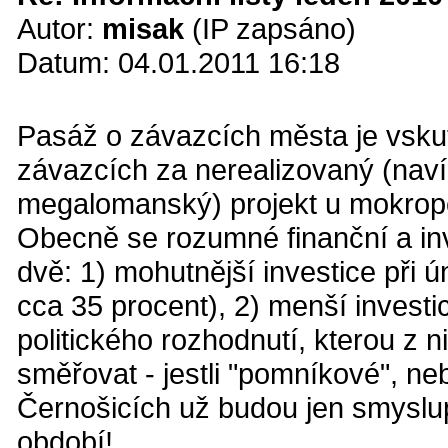
Autor:
misak
(IP zapsáno)
Datum: 04.01.2011 16:18
Pasáž o závazcích města je vskut
závazcích za nerealizovaný (nav
megalomanský) projekt u mokrop
Obecně se rozumné finanční a inve
dvě: 1) mohutnější investice při
cca 35 procent), 2) menší investi
politického rozhodnutí, kterou z 
směřovat - jestli "pomníkové", n
Černošicích už budou jen smyslup
období!