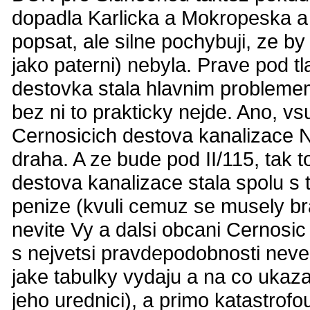
dopadla Karlicka a Mokropeska a 
popsat, ale silne pochybuji, ze 
jako paterni) nebyla. Prave pod 
destovka stala hlavnim problemem
bez ni to prakticky nejde. Ano, 
Cernosicich destova kanalizace N
draha. A ze bude pod II/115, tak 
destova kanalizace stala spolu s
penize (kvuli cemuz se musely bra
nevite Vy a dalsi obcani Cernosic
s nejvetsi pravdepodobnosti neved
jake tabulky vydaju a na co ukaz
jeho urednici), a primo katastrofo