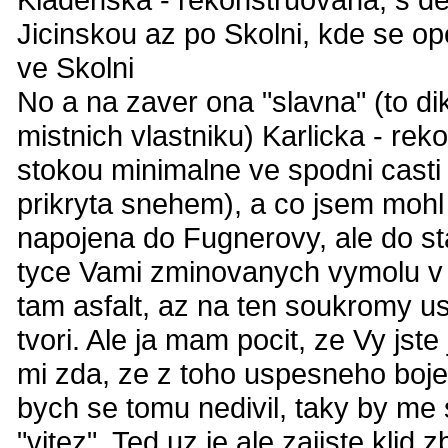
Jicinskou az po Skolni, kde se op
ve Skolni
No a na zaver ona "slavna" (to 
mistnich vlastniku) Karlicka - re
stokou minimalne ve spodni casti
prikryta snehem), a co jsem mohl 
napojena do Fugnerovy, ale do sta
tyce Vami zminovanych vymolu v 
tam asfalt, az na ten soukromy us
tvori. Ale ja mam pocit, ze Vy jst
mi zda, ze z toho uspesneho boje 
bych se tomu nedivil, taky by me 
"vitez". Ted uz je ale zajiste klid