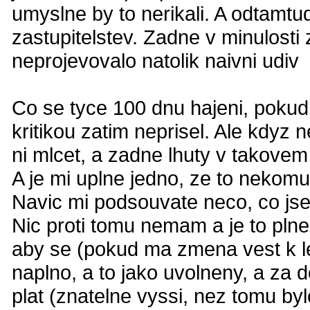
umyslne by to nerikali. A odtamtu
zastupitelstev. Zadne v minulosti
neprojevovalo natolik naivni udiv
Co se tyce 100 dnu hajeni, pokud
kritikou zatim neprisel. Ale kdyz
ni mlcet, a zadne lhuty v takovem 
A je mi uplne jedno, ze to nekomu 
Navic mi podsouvate neco, co jsem 
Nic proti tomu nemam a je to plne l
aby se (pokud ma zmena vest k l
naplno, a to jako uvolneny, a za do
plat (znatelne vyssi, nez tomu byl